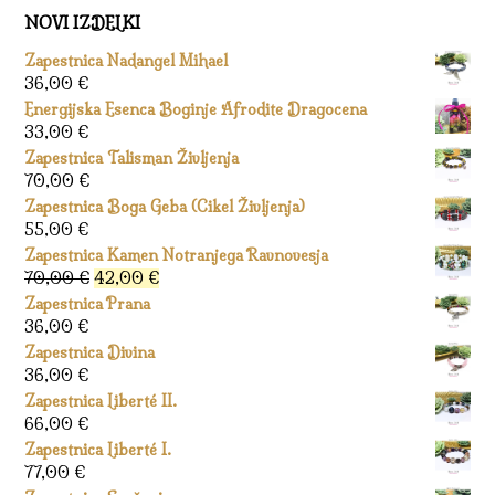
NOVI IZDELKI
Zapestnica Nadangel Mihael
36,00
€
Energijska Esenca Boginje Afrodite Dragocena
33,00
€
Zapestnica Talisman Življenja
70,00
€
Zapestnica Boga Geba (Cikel Življenja)
55,00
€
Zapestnica Kamen Notranjega Ravnovesja
Izvirna
Trenutna
70,00
€
42,00
€
cena
cena
Zapestnica Prana
je
je:
36,00
€
bila:
42,00 €.
Zapestnica Divina
70,00 €.
36,00
€
Zapestnica Liberté II.
66,00
€
Zapestnica Liberté I.
77,00
€