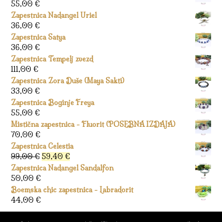
55,00
€
Zapestnica Nadangel Uriel
36,00
€
Zapestnica Satya
36,00
€
Zapestnica Tempelj zvezd
111,00
€
Zapestnica Zora Duše (Maya Sakti)
33,00
€
Zapestnica Boginje Freya
55,00
€
Mistična zapestnica - Fluorit (POSEBNA IZDAJA)
70,00
€
Zapestnica Celestia
Izvirna
Trenutna
99,00
€
59,40
€
cena
cena
Zapestnica Nadangel Sandalfon
je
je:
50,00
€
bila:
59,40 €.
Boemska chic zapestnica - Labradorit
99,00 €.
44,00
€