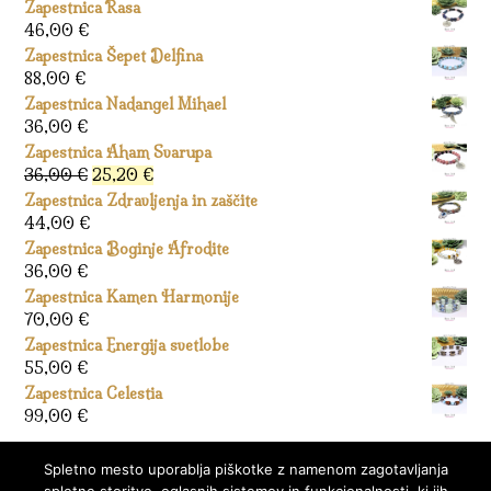
Zapestnica Rasa
46,00
€
Zapestnica Šepet Delfina
88,00
€
Zapestnica Nadangel Mihael
36,00
€
Zapestnica Aham Svarupa
Izvirna
Trenutna
36,00
€
25,20
€
cena
cena
Zapestnica Zdravljenja in zaščite
je
je:
44,00
€
bila:
25,20 €.
Zapestnica Boginje Afrodite
36,00 €.
36,00
€
Zapestnica Kamen Harmonije
70,00
€
Zapestnica Energija svetlobe
55,00
€
Zapestnica Celestia
99,00
€
Spletno mesto uporablja piškotke z namenom zagotavljanja