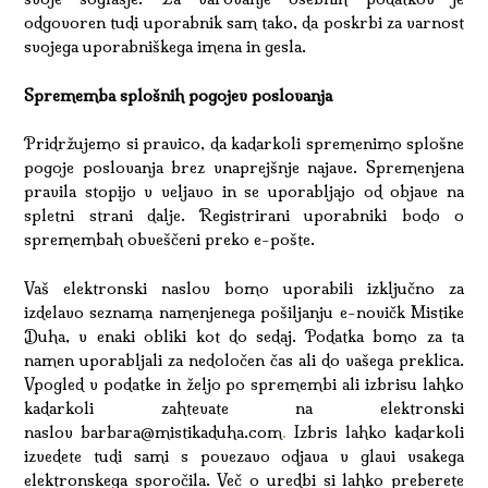
odgovoren tudi uporabnik sam tako, da poskrbi za varnost
svojega uporabniškega imena in gesla.
Sprememba splošnih pogojev poslovanja
Pridržujemo si pravico, da kadarkoli spremenimo splošne
pogoje poslovanja brez vnaprejšnje najave. Spremenjena
pravila stopijo v veljavo in se uporabljajo od objave na
spletni strani dalje. Registrirani uporabniki bodo o
spremembah obveščeni preko e-pošte.
Vaš elektronski naslov bomo uporabili izključno za
izdelavo seznama namenjenega pošiljanju e-novičk Mistike
Duha, v enaki obliki kot do sedaj. Podatka bomo za ta
namen uporabljali za nedoločen čas ali do vašega preklica.
Vpogled v podatke in željo po spremembi ali izbrisu lahko
kadarkoli zahtevate na elektronski
naslov barbara@mistikaduha.com
.
Izbris lahko kadarkoli
izvedete tudi sami s povezavo odjava v glavi vsakega
elektronskega sporočila. Več o uredbi si lahko preberete