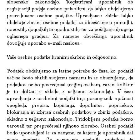
slovensko zakonodajo. Registrirani uporabnik ob
registraciji podaja osebno privolitev, da lahko obdelujemo
posredovane osebne podatke. Upravljavec zbirke lahko
obdeluje zbrane osebne podatke za obveščanje o ponudbi,
novostih, dogodkih in ugodnostih, ter za pošiljanje drugega
oglasnega gradiva. Za namene obveščanja uporabnik
dovoljuje uporabo e-mail naslova.
Vaše osebne podatke hranimi skrbno in odgovorno.
Podatek obdelujemo za lastne potrebe do časa, ko podatki
več ne bodo služili svojemu namenu in se obvezujemo, da
podatkov ne bo posredoval tretjim osebam, razen, kolikor
je to dolžan v skladu z veljavno zakonodajo. V času
upravljanja z osebnimi podatki ima posameznik možnost
vpogleda, prepisa, kopiranja, dopolnitve, popravkov,
blokiranja in izbrisa osebnih podatkov v zbirki podatkov,
skladno z veljavno zakonodajo. Pridobljene podatke bomo
varovali ter preprečevali njihovo zlorabo. Osebni podatki
bodo uporabljeni le za namene, za katere je uporabnik dal
svoje soglasje. Za varovanje osebnih podatkov je