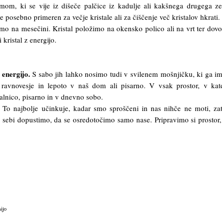
mom, ki se vije iz dišeče palčice iz kadulje ali kakšnega drugega ze
še posebno primeren za večje kristale ali za čiščenje več kristalov hkrati.
timo na mesečini. Kristal položimo na okensko polico ali na vrt ter dov
kristal z energijo.
 energijo.
S sabo jih lahko nosimo tudi v svilenem mošnjičku, ki ga 
no ravnovesje in lepoto v naš dom ali pisarno. V vsak prostor, v ka
palnico, pisarno in v dnevno sobo.
. To najbolje učinkuje, kadar smo sproščeni in nas nihče ne moti, za
 sebi dopustimo, da se osredotočimo samo nase. Pripravimo si prostor,
ijo