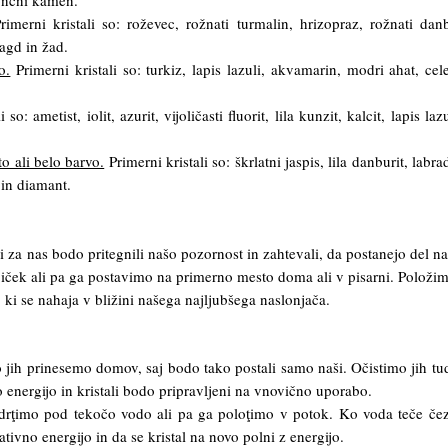
sončni kamen.
imerni kristali so: roževec, rožnati turmalin, hrizopraz, rožnati danb
ragd in žad.
o.
Primerni kristali so: turkiz, lapis lazuli, akvamarin, modri ahat, cele
 so: ametist, iolit, azurit, vijoličasti fluorit, lila kunzit, kalcit, lapis laz
o ali belo barvo.
Primerni kristali so: škrlatni jaspis, lila danburit, labrad
t in diamant.
ali za nas bodo pritegnili našo pozornost in zahtevali, da postanejo del n
jiček ali pa ga postavimo na primerno mesto doma ali v pisarni. Položi
 ki se nahaja v bližini našega najljubšega naslonjača.
ko jih prinesemo domov, saj bodo tako postali samo naši. Očistimo jih tu
 energijo in kristali bodo pripravljeni na vnovično uporabo.
podrţimo pod tekočo vodo ali pa ga poloţimo v potok. Ko voda teče če
tivno energijo in da se kristal na novo polni z energijo.