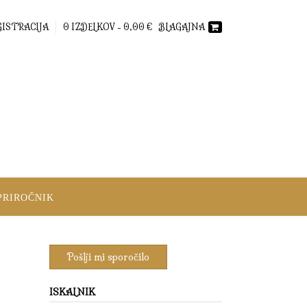
GISTRACIJA
0 IZDELKOV -
0,00
€
BLAGAJNA
PRIROČNIK
ISKALNIK