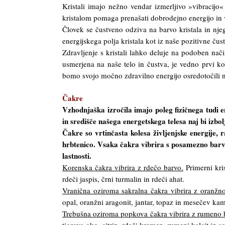
Kristali imajo nežno vendar izmerljivo »vibracijo«
kristalom pomaga prenašati dobrodejno energijo in 
Človek se čustveno odziva na barvo kristala in njeg
energijskega polja kristala kot iz naše pozitivne ču
Zdravljenje s kristali lahko deluje na podoben nač
usmerjena na naše telo in čustva, je vedno prvi k
bomo svojo močno zdravilno energijo osredotočili na
Čakre
Vzhodnjaška izročila imajo poleg fizičnega tudi e
in središče našega energetskega telesa naj bi izbo
Čakre so vrtinčasta kolesa življenjske energije,
hrbtenico. Vsaka čakra vibrira s posamezno barvn
lastnosti.
Korenska čakra vibrira z rdečo barvo.
Primerni kris
rdeči jaspis, črni turmalin in rdeči ahat.
Vranična oziroma sakralna čakra vibrira z oranžn
opal, oranžni aragonit, jantar, topaz in mesečev ka
Trebušna oziroma popkova čakra vibrira z rumeno 