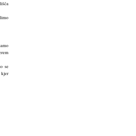
lišča
olimo
imamo
terem
to se
 kjer