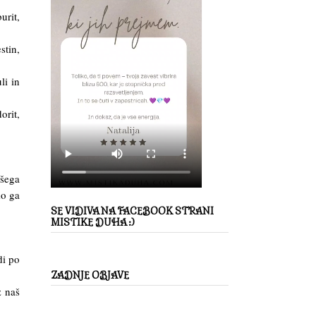
urit,
stin,
uli in
orit,
ašega
mo ga
SE VIDIVA NA FACEBOOK STRANI
MISTIKE DUHA :)
di po
ZADNJE OBJAVE
z naš