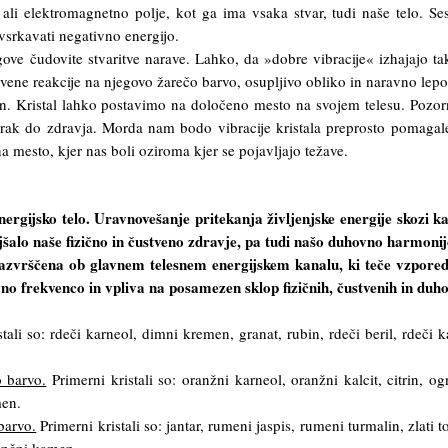
 ali elektromagnetno polje, kot ga ima vsaka stvar, tudi naše telo. Se
vsrkavati negativno energijo.
ove čudovite stvaritve narave. Lahko, da »dobre vibracije« izhajajo ta
stvene reakcije na njegovo žarečo barvo, osupljivo obliko in naravno lepo
in. Kristal lahko postavimo na določeno mesto na svojem telesu. Pozor
orak do zdravja. Morda nam bodo vibracije kristala preprosto pomagal
 mesto, kjer nas boli oziroma kjer se pojavljajo težave.
nergijsko telo. Uravnovešanje pritekanja življenjske energije skozi k
ljšalo naše fizično in čustveno zdravje, pa tudi našo duhovno harmonij
 razvrščena ob glavnem telesnem energijskem kanalu, ki teče vzpore
o frekvenco in vpliva na posamezen sklop fizičnih, čustvenih in duh
tali so: rdeči karneol, dimni kremen, granat, rubin, rdeči beril, rdeči ka
o barvo.
Primerni kristali so: oranžni karneol, oranžni kalcit, citrin, og
men.
barvo.
Primerni kristali so: jantar, rumeni jaspis, rumeni turmalin, zlati t