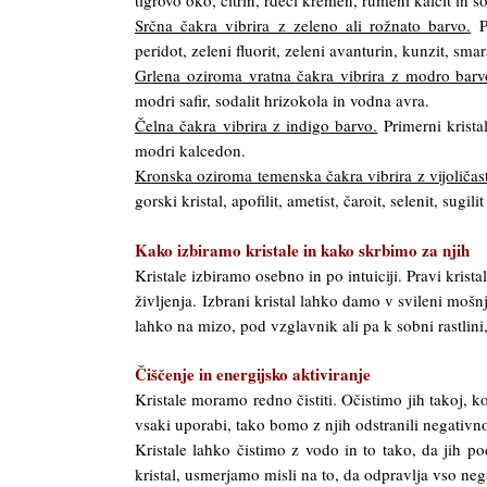
tigrovo oko, citrin, rdeči kremen, rumeni kalcit in 
Srčna čakra vibrira z zeleno ali rožnato barvo.
Pr
peridot, zeleni fluorit, zeleni avanturin, kunzit, sma
Grlena oziroma vratna čakra vibrira z modro barv
modri safir, sodalit hrizokola in vodna avra.
Čelna čakra vibrira z indigo barvo.
Primerni kristali
modri kalcedon.
Kronska oziroma temenska čakra vibrira z vijoličast
gorski kristal, apofilit, ametist, čaroit, selenit, sugili
Kako izbiramo kristale in kako skrbimo za njih
Kristale izbiramo osebno in po intuiciji. Pravi krist
življenja.
Izbrani kristal lahko damo v svileni mošn
lahko na mizo, pod vzglavnik ali pa k sobni rastlini,
Čiščenje in energijsko aktiviranje
Kristale moramo redno čistiti. Očistimo jih takoj, 
vsaki uporabi, tako bomo z njih odstranili negativno
Kristale lahko čistimo z vodo in to tako, da jih 
kristal, usmerjamo misli na to, da odpravlja vso nega