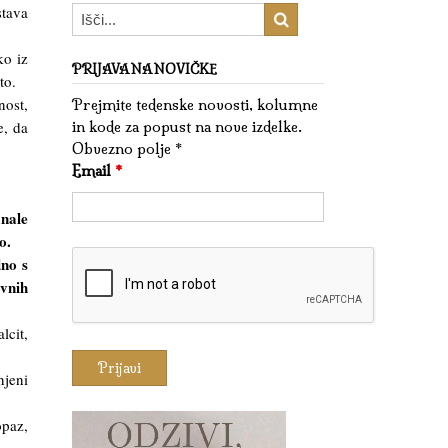
stava
ko iz
PRIJAVA NA NOVIČKE
to.
nost,
Prejmite tedenske novosti, kolumne
e, da
in kode za popust na nove izdelke.
Obvezno polje *
Email
*
anale
o.
dno s
ovnih
lcit,
njeni
opaz,