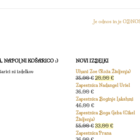
Je odnos in je ODNO
A, NAPOLNI KOŠARICO :)
NOVI IZDELKI
arici ni izdelkov
Uhani Zoe (Roža Življenja)
Izvirna
Trenutna
35,00
€
20,00
€
cena
cena
Zapestnica Nadangel Uriel
je
je:
36,00
€
bila:
20,00 €.
Zapestnica Boginje Lakshmi
35,00 €.
46,00
€
Zapestnica Boga Geba (Cikel
Življenja)
Izvirna
Trenutna
55,00
€
33,00
€
cena
cena
Zapestnica Prana
je
je:
36,00
€