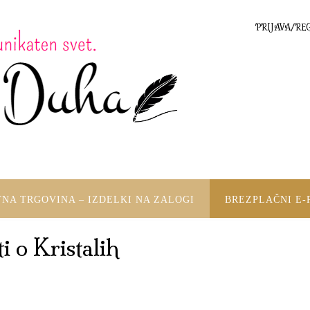
PRIJAVA/RE
TNA TRGOVINA – IZDELKI NA ZALOGI
BREZPLAČNI E-
i o Kristalih