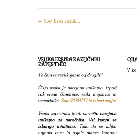
Kazalo
←
Svet brez razlik…
objav
VELIKA IZBIRA RAZLIČNIH
OJL
ZAPESTNIC
V koš
Po čem se razlikujemo od drugih?
Čisto vsaka je narejena unikatno, izpod
rok srčne Umetnice, reiki mojstrice in
ustvarjalke.
Zato POHITI in izberi svojo!
Vsaka zapestnica je ob naročilu
narejena
unikatno za naročnika
.
Vsi kamni se
izberejo intuitivno.
Tako da se lahko
odtenki barv in ostale nianse kamnov