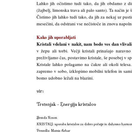
Lahko jih očistimo tudi tako, da jih obdamo z di
(žajbelj, limonska trava ali palo santo). Ta način je 
Čistimo jih lahko tudi tako, da jih za nekaj ur pus
mesečini, da odstrani vse nečistoče in znova napolni 
Kako jih uporabljati
Kristali vdelani v nakit, nam bodo ves dan vlivali
v žepu ali torbi. Večji kristali prinašajo narav
preživljamo čas, postavimo kristale, še posebej v s
Kristale lahko polagamo na čakre ali okoli telesa
zapremo v sobo, izklopimo mobilni telefon in sami
bomo udobno ležali na blazini.
vir:
Trstenjak – Energija kristalov
Brenda Rosen
KRISTALI: uporaba kristalov za dobro počutje in duhovno harmon
Prevedla: Mateja Arhar