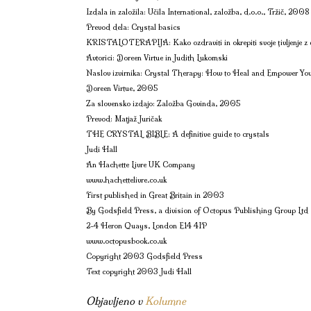
Izdala in založila: Učila International, založba, d.o.o., Tržič, 2008
Prevod dela: Crystal basics
KRISTALOTERAPIJA: Kako ozdraviti in okrepiti svoje ţivljenje z e
Avtorici: Doreen Virtue in Judith Lukomski
Naslov izvirnika: Crystal Therapy: How to Heal and Empower Your
Doreen Virtue, 2005
Za slovensko izdajo: Založba Govinda, 2005
Prevod: Matjaž Juričak
THE CRYSTAL BIBLE; A definitive guide to crystals
Judi Hall
An Hachette Livre UK Company
www.hachettelivre.co.uk
First published in Great Britain in 2003
By Godsfield Press, a division of Octopus Publishing Group Ltd
2-4 Heron Quays, London E14 4IP
www.octopusbook.co.uk
Copyright 2003 Godsfield Press
Text copyright 2003 Judi Hall
Objavljeno v
Kolumne