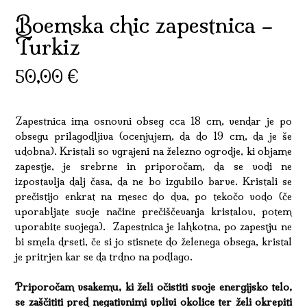
Boemska chic zapestnica –
Turkiz
50,00
€
Zapestnica ima osnovni obseg cca 18 cm, vendar je po
obsegu prilagodljiva (ocenjujem, da do 19 cm, da je še
udobna). Kristali so vgrajeni na železno ogrodje, ki objame
zapestje, je srebrne in priporočam, da se vodi ne
izpostavlja dalj časa, da ne bo izgubilo barve. Kristali se
prečistijo enkrat na mesec do dva, po tekočo vodo (če
uporabljate svoje načine prečiščevanja kristalov, potem
uporabite svojega). Zapestnica je lahkotna, po zapestju ne
bi smela drseti, če si jo stisnete do želenega obsega, kristal
je pritrjen kar se da trdno na podlago.
Priporočam vsakemu, ki želi očistiti svoje energijsko telo,
se zaščititi pred negativnimi vplivi okolice ter želi okrepiti