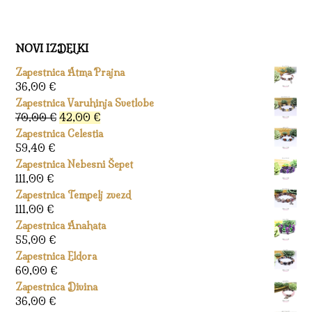
NOVI IZDELKI
Zapestnica Atma Prajna
36,00
€
Zapestnica Varuhinja Svetlobe
Izvirna
Trenutna
70,00
€
42,00
€
cena
cena
Zapestnica Celestia
je
je:
59,40
€
bila:
42,00 €.
Zapestnica Nebesni Šepet
70,00 €.
111,00
€
Zapestnica Tempelj zvezd
111,00
€
Zapestnica Anahata
55,00
€
Zapestnica Eldora
60,00
€
Zapestnica Divina
36,00
€