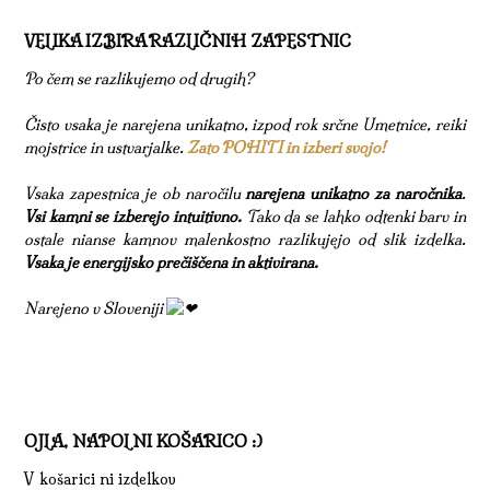
VELIKA IZBIRA RAZLIČNIH ZAPESTNIC
Po čem se razlikujemo od drugih?
Čisto vsaka je narejena unikatno, izpod rok srčne Umetnice, reiki
mojstrice in ustvarjalke.
Zato POHITI in izberi svojo!
Vsaka zapestnica je ob naročilu
narejena unikatno za naročnika
.
Vsi kamni se izberejo intuitivno.
Tako da se lahko odtenki barv in
ostale nianse kamnov malenkostno razlikujejo od slik izdelka.
Vsaka je energijsko prečiščena in aktivirana.
Narejeno v Sloveniji
OJLA, NAPOLNI KOŠARICO :)
V košarici ni izdelkov