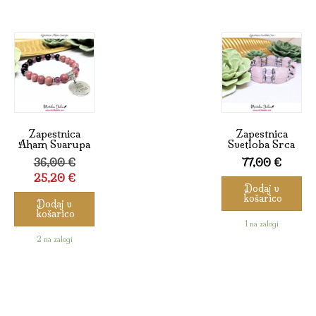
Zapestnica
Zapestnica
Aham Svarupa
Svetloba Srca
Izvirna
36,00
€
77,00
€
cena
Trenutna
25,20
€
Dodaj v
je
cena
košarico
Dodaj v
bila:
je:
košarico
36,00 €.
25,20 €.
1 na zalogi
2 na zalogi