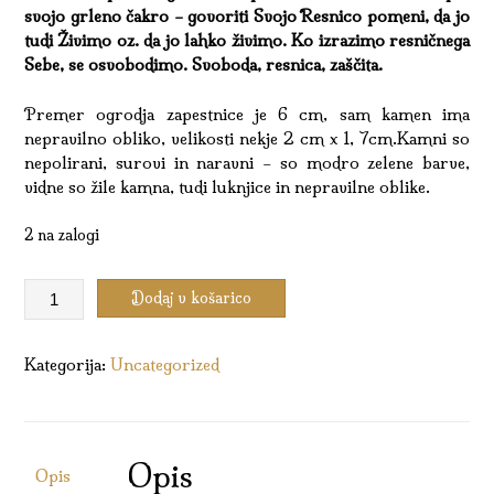
svojo grleno čakro – govoriti Svojo Resnico pomeni, da jo
tudi Živimo oz. da jo lahko živimo. Ko izrazimo resničnega
Sebe, se osvobodimo. Svoboda, resnica, zaščita.
Premer ogrodja zapestnice je 6 cm, sam kamen ima
nepravilno obliko, velikosti nekje 2 cm x 1, 7cm.Kamni so
nepolirani, surovi in naravni – so modro zelene barve,
vidne so žile kamna, tudi luknjice in nepravilne oblike.
2 na zalogi
Boemska
Dodaj v košarico
chic
zapestnica
–
Kategorija:
Uncategorized
Turkiz
količina
Opis
Opis