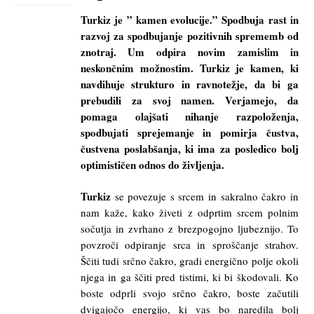
Turkiz je ” kamen evolucije.” Spodbuja rast in
razvoj za spodbujanje pozitivnih sprememb od
znotraj. Um odpira novim zamislim in
neskončnim možnostim. Turkiz je kamen, ki
navdihuje strukturo in ravnotežje, da bi ga
prebudili za svoj namen. Verjamejo, da
pomaga olajšati nihanje razpoloženja,
spodbujati sprejemanje in pomirja čustva,
čustvena poslabšanja, ki ima za posledico bolj
optimističen odnos do življenja.
Turkiz
se povezuje s srcem in sakralno čakro in
nam kaže, kako živeti z odprtim srcem polnim
sočutja in zvrhano z brezpogojno ljubeznijo. To
povzroči odpiranje srca in sproščanje strahov.
Ščiti tudi srčno čakro, gradi energično polje okoli
njega in ga ščiti pred tistimi, ki bi škodovali. Ko
boste odprli svojo srčno čakro, boste začutili
dvigajočo energijo, ki vas bo naredila bolj