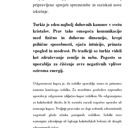
pripravljene sprejeti spremembe in raziskati nove
izkušnje.
Turkiz je eden najbolj duhovnih kamnov v svetu
kristalov. Prav tako omogoča komunikacijo
med fizično in duhovno dimenzijo, krepi
psihične sposobnosti, ojača intuicijo, prinaša
vpogled in modrost. Po tradiciji so turkiz videli
kot združevanje zemlje in neba. Pogosto se
uporablja za čiščenje avre negativnih vplivov
oziroma energij.
Odgovornost kupca je, da izdelke uporablja varno in primerno
namenu končnega izdelka. Za morebitne posledice nepravilne
uporabe je odgovoren izključno kupec izdelkov. Ne odgovarjamo
za kakršnokoli škodo, ki bi nastala zaradi napačne uporabe ali
neznanja kupca. Podjetje prav tako ne daje nobenih zdravstvenih
zagotovil glede učinka ponujenih izdelkov. Izdelki niso
namenjeni zdravljenju ali lajšanju kakršnihkoli bolezni ali drugih
zdravstvenih težav.