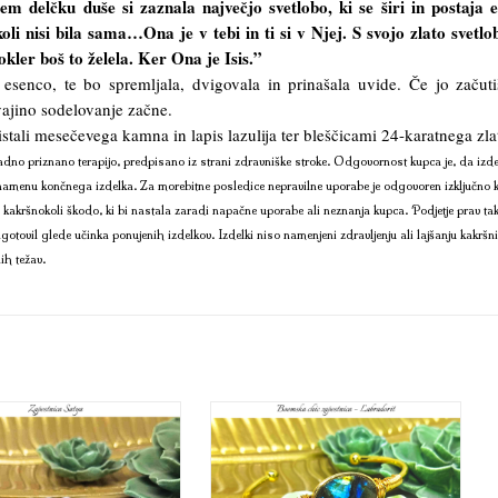
m delčku duše si zaznala največjo svetlobo, ki se širi in postaja 
oli nisi bila sama…Ona je v tebi in ti si v Njej. S svojo zlato svetlo
okler boš to želela. Ker Ona je Isis.”
 esenco, te bo spremljala, dvigovala in prinašala uvide. Če jo začuti
vajino sodelovanje začne.
istali mesečevega kamna in lapis lazulija ter bleščicami 24-karatnega zl
dno priznano terapijo, predpisano iz strani zdravniške stroke. Odgovornost kupca je, da izde
namenu končnega izdelka. Za morebitne posledice nepravilne uporabe je odgovoren izključno 
kakršnokoli škodo, ki bi nastala zaradi napačne uporabe ali neznanja kupca. Podjetje prav ta
otovil glede učinka ponujenih izdelkov. Izdelki niso namenjeni zdravljenju ali lajšanju kakršn
ih težav.