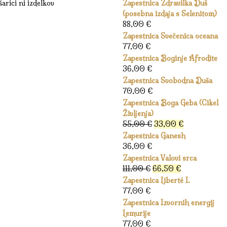
arici ni izdelkov
Zapestnica Zdravilka Duš
(posebna izdaja s Selenitom)
88,00
€
Zapestnica Svečenica oceana
77,00
€
Zapestnica Boginje Afrodite
36,00
€
Zapestnica Svobodna Duša
70,00
€
Zapestnica Boga Geba (Cikel
Življenja)
Izvirna
Trenutna
55,00
€
33,00
€
cena
cena
Zapestnica Ganesh
je
je:
36,00
€
bila:
33,00 €.
Zapestnica Valovi srca
55,00 €.
Izvirna
Trenutna
111,00
€
66,50
€
cena
cena
Zapestnica Liberté I.
je
je:
77,00
€
bila:
66,50 €.
Zapestnica Izvornih energij
111,00 €.
Lemurije
77,00
€