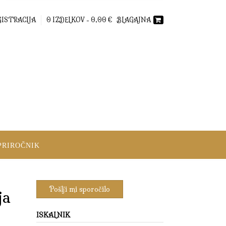
GISTRACIJA
0 IZDELKOV -
0,00
€
BLAGAJNA
PRIROČNIK
ja
ISKALNIK