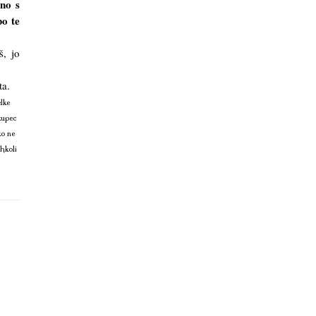
eno s
bo te
š, jo
ata.
lke
kupec
ko ne
ihkoli