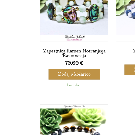
Zapestnica Kamen Notranjega
Z
Ravnovesja
70,00
€
Dodaj v košarico
1 na zalogi