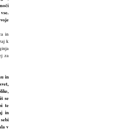
moči
 vse.
voje
ca in
zaj k
ginja
ej za
mu in
svet,
like,
iš se
bi te
nj in
 sebi
ala v