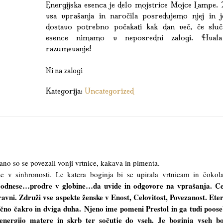
Energijska esenca je delo mojstrice Mojce Lampe. 
vsa vprašanja in naročila posredujemo njej in j
dostavo potrebno počakati kak dan več, če sluč
esence nimamo v neposredni zalogi. Hval
razumevanje!
Ni na zalogi
Kategorija:
Uncategorized
tano so se povezali vonji vrtnice, kakava in pimenta.
e v sinhronosti. Le katera boginja bi se upirala vrtnicam in čokol
odnese…prodre v globine…da uvide in odgovore na vprašanja. Cel
ravni. Združi vse aspekte ženske v Enost, Celovitost, Povezanost. Ete
rčno čakro in dviga duha. Njeno ime pomeni Prestol in ga tudi poose
 energijo matere in skrb ter sočutje do vseh. Je boginja vseh bo