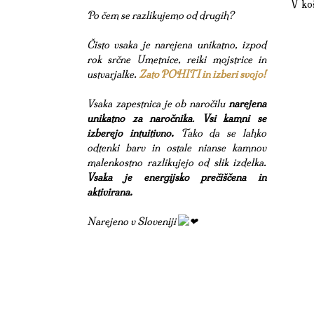
V koš
Po čem se razlikujemo od drugih?
Čisto vsaka je narejena unikatno, izpod
rok srčne Umetnice, reiki mojstrice in
ustvarjalke.
Zato POHITI in izberi svojo!
Vsaka zapestnica je ob naročilu
narejena
unikatno za naročnika
.
Vsi kamni se
izberejo intuitivno.
Tako da se lahko
odtenki barv in ostale nianse kamnov
malenkostno razlikujejo od slik izdelka.
Vsaka je energijsko prečiščena in
aktivirana.
Narejeno v Sloveniji