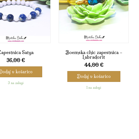
apestnica Satya
Boemska chic zapestnica –
Labradorit
36,00
€
44,00
€
Dodaj v košarico
Dodaj v košarico
3 na zalogi
1 na zalogi