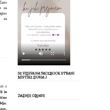
Zato
e za
ajno
a za
SE VIDIVA NA FACEBOOK STRANI
MISTIKE DUHA :)
adi z
i in
ZADNJE OBJAVE
rično
blja.
gov,