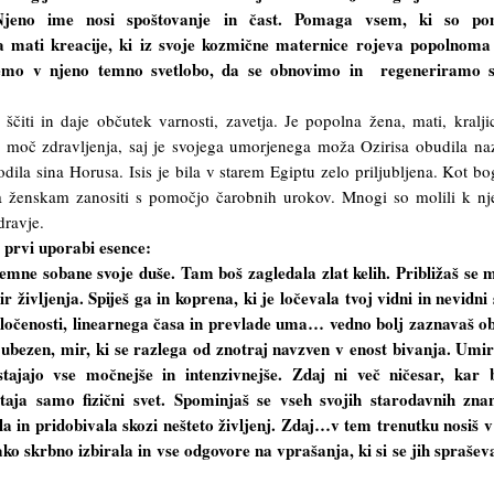
 Njeno ime nosi spoštovanje in čast. Pomaga vsem, ki so po
a mati kreacije, ki iz svoje kozmične maternice rojeva popolnoma
emo v njeno temno svetlobo, da se obnovimo in regeneriramo s
i ščiti in daje občutek varnosti, zavetja. Je popolna žena, mati, kralji
 moč zdravljenja, saj je svojega umorjenega moža Ozirisa obudila na
odila sina Horusa. Isis je bila v starem Egiptu zelo priljubljena. Kot bo
a ženskam zanositi s pomočjo čarobnih urokov. Mnogi so molili k nj
zdravje.
 prvi uporabi esence:
emne sobane svoje duše. Tam boš zagledala zlat kelih. Približaš se 
r življenja. Spiješ ga in koprena, ki je ločevala tvoj vidni in nevidni 
 ločenosti, linearnega časa in prevlade uma… vedno bolj zaznavaš ob
ubezen, mir, ki se razlega od znotraj navzven v enost bivanja. Umir
stajajo vse močnejše in intenzivnejše. Zdaj ni več ničesar, kar 
taja samo fizični svet. Spominjaš se vseh svojih starodavnih zna
ila in pridobivala skozi nešteto življenj. Zdaj…v tem trenutku nosiš v
tako skrbno izbirala in vse odgovore na vprašanja, ki si se jih sprašev