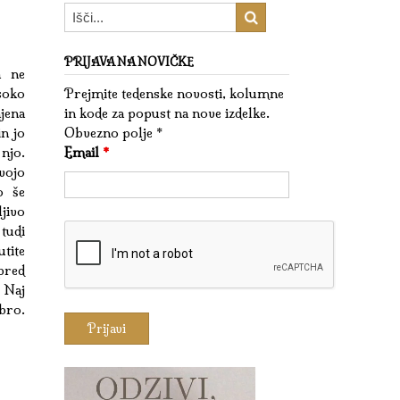
PRIJAVA NA NOVIČKE
a ne
soko
Prejmite tedenske novosti, kolumne
jena
in kode za popust na nove izdelke.
n jo
Obvezno polje *
njo.
Email
*
vojo
o še
jivo
 tudi
utite
pred
 Naj
bro.