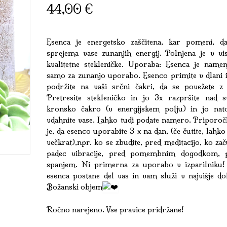
44,00
€
Esenca je energetsko zaščitena, kar pomeni, d
sprejema vase zunanjih energij. Polnjena je v vi
kvalitetne stekleničke. Uporaba: Esenca je namen
samo za zunanjo uporabo. Esenco primite v dlani i
podržite na vaši srčni čakri, da se povežete z 
Pretresite stekleničko in jo 3x razpršite nad s
kronsko čakro (v energijskem polju) in jo nat
vdahnite vase. Lahko tudi podate namero. Priporočl
je, da esenco uporabite 3 x na dan, (če čutite, lahko
večkrat),npr. ko se zbudite, pred meditacijo, ko zač
padec vibracije, pred pomembnim dogodkom, 
spanjem. Ni primerna za uporabo v izparilniku!
esenca postane del vas in vam služi v najvišje do
Božanski objem
Ročno narejeno. Vse pravice pridržane!