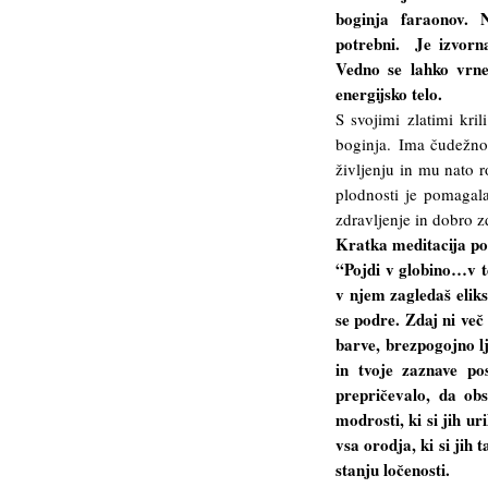
boginja faraonov.
potrebni. Je izvorn
Vedno se lahko vrn
energijsko telo.
S svojimi zlatimi kril
boginja. Ima čudežno
življenju in mu nato r
plodnosti je pomagal
zdravljenje in dobro 
Kratka meditacija po
“Pojdi v globino…v t
v njem zagledaš eliksi
se podre. Zdaj ni več
barve, brezpogojno lj
in tvoje zaznave po
prepričevalo, da obs
modrosti, ki si jih ur
vsa orodja, ki si jih 
stanju ločenosti.