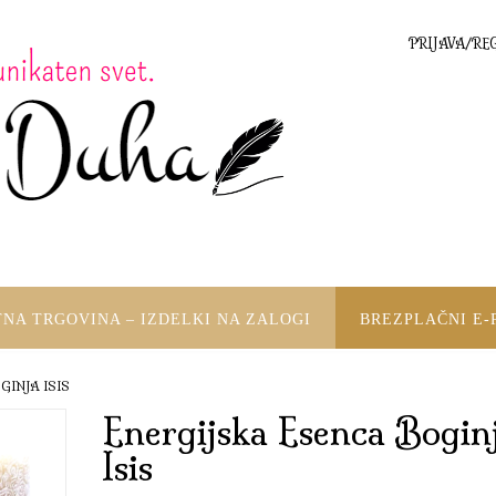
PRIJAVA/RE
TNA TRGOVINA – IZDELKI NA ZALOGI
BREZPLAČNI E-
GINJA ISIS
Energijska Esenca Bogin
Isis