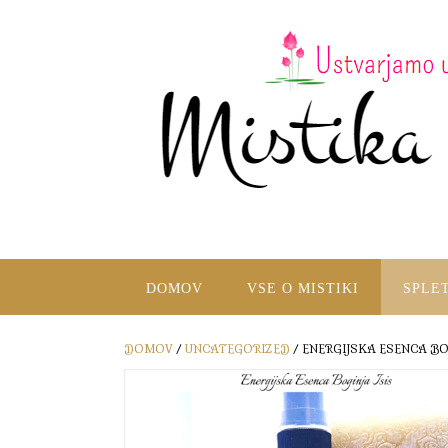
DOMOV
VSE O MISTIKI
SPLE
DOMOV
/
UNCATEGORIZED
/ ENERGIJSKA ESENCA BO