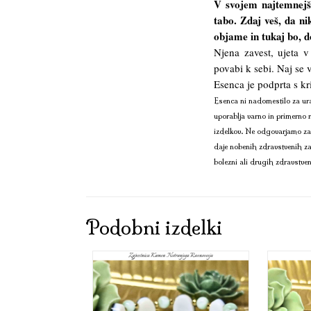
V svojem najtemnejše
tabo. Zdaj veš, da nik
objame in tukaj bo, d
Njena zavest, ujeta v
povabi k sebi. Naj se 
Esenca je podprta s kr
Esenca ni nadomestilo za ura
uporablja varno in primerno 
izdelkov. Ne odgovarjamo za 
daje nobenih zdravstvenih zag
bolezni ali drugih zdravstven
Podobni izdelki