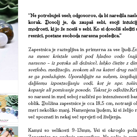
“Ne potrebuješ vseh odgovorov, da bi naredila nasl
korak. Dovolj je, da zaupaš sebi, svoji intuicij
modrosti, ki jo že nosiš v sebi. Ko si dovoliš slediti 
resnici, postane svoboda naravna posledica.”
Zapestnica je raztegljiva in primerna za vse ljudi.
En
na mesec kristale umiti pod hladno vodo (najb
naravno – iz potoka ali dežnice), lahko čistite z d
svetlobo, meditacijo, zvokom ali na kateri drug nači
se ga poslužujete. Uporabljajte na suhem, izogibaj
daljšemu izpostavljanju vodi, kot je npr. tušira
kopanje ali pomivanje posode. Takrat jo odložite.
Kri
so naravni in med seboj različni po intenzivnosti ba
oblik. Dolžina zapestnice je cca 18,5 cm, notranji 
meri nekoliko manj. Namenjena ljudem, ki si želijo 
več spoznati in nekaj več sprejeti od življenja
.
Kamni so velikosti 9-13mm. Vsi si okroglo polir
Zapestnica ne vsebuje vmesnikov. Na voljo je sam