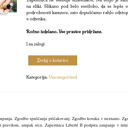
na sliki. Slikano pod belo svetlobo, da se lepše v
podrobnosti kamnov, zato dopuščamo rahlo odstop
v odtenku.
Ročno izdelano. Vse pravice pridržane.
1 na zalogi
Zapestnica
Dodaj v košarico
Liberté
II.
količina
Kategorija:
Uncategorized
upanja. Zgodbo spuščanja pričakovanj. Zgodbo koraka v neznano. Z
di pravilom, ampak srcu. Zapestnica Liberté II podpira zaupanje v intui