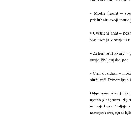
• Modri fluorit – sp
prisluhniti svoji intuicij
• Cvetlični ahat – než
vse razvija v svojem r
• Zeleni rutil kvarc –
svojo življenjsko pot.
• Črni obsidian – moča
služi več. Prizemljuje
Odgovornost kupca je, da iz
uporabe je odgovoren izključ
neznanja kupca. Podjetje pr
namenjeni zdravljenju ali lajš