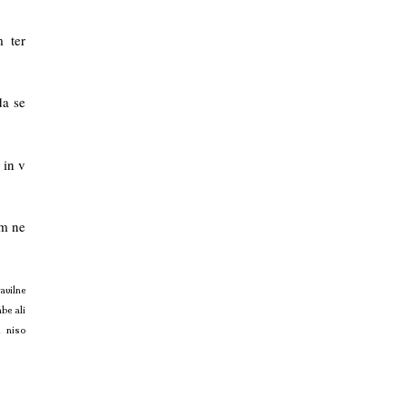
m ter
da se
 in v
am ne
avilne
be ali
i niso