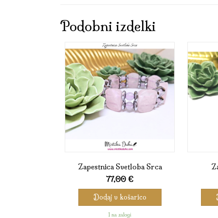
Podobni izdelki
Zapestnica Svetloba Srca
Z
77,00
€
Dodaj v košarico
1 na zalogi