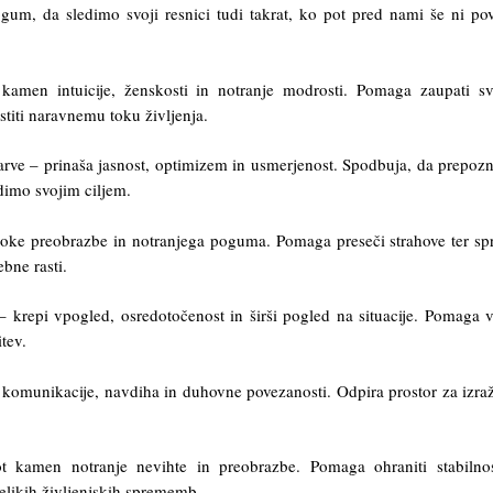
ogum, da sledimo svoji resnici tudi takrat, ko pot pred nami še ni p
amen intuicije, ženskosti in notranje modrosti. Pomaga zaupati s
titi naravnemu toku življenja.
barve – prinaša jasnost, optimizem in usmerjenost. Spodbuja, da prepo
edimo svojim ciljem.
oke preobrazbe in notranjega poguma. Pomaga preseči strahove ter spr
bne rasti.
 krepi vpogled, osredotočenost in širši pogled na situacije. Pomaga v
tev.
omunikacije, navdiha in duhovne povezanosti. Odpira prostor za izra
ot kamen notranje nevihte in preobrazbe. Pomaga ohraniti stabilno
elikih življenjskih sprememb.