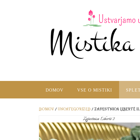
DOMOV
VSE O MISTIKI
SPLE
DOMOV
/
UNCATEGORIZED
/ ZAPESTNICA LIBERTÉ II.