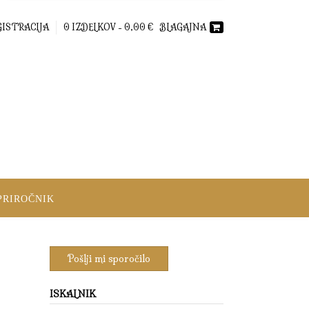
GISTRACIJA
0 IZDELKOV -
0,00
€
BLAGAJNA
PRIROČNIK
ISKALNIK