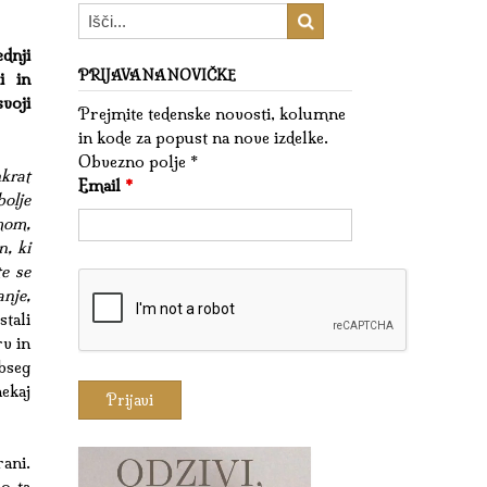
ednji
PRIJAVA NA NOVIČKE
i in
svoji
Prejmite tedenske novosti, kolumne
in kode za popust na nove izdelke.
Obvezno polje *
krat
Email
*
olje
imom,
n, ki
te se
nje,
stali
rv in
obseg
nekaj
ani.
o ta