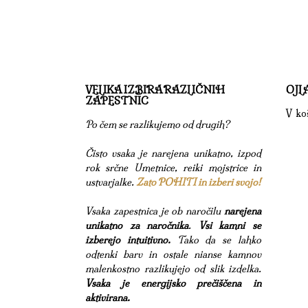
VELIKA IZBIRA RAZLIČNIH
OJL
ZAPESTNIC
V koš
Po čem se razlikujemo od drugih?
Čisto vsaka je narejena unikatno, izpod
rok srčne Umetnice, reiki mojstrice in
ustvarjalke.
Zato POHITI in izberi svojo!
Vsaka zapestnica je ob naročilu
narejena
unikatno za naročnika
.
Vsi kamni se
izberejo intuitivno.
Tako da se lahko
odtenki barv in ostale nianse kamnov
malenkostno razlikujejo od slik izdelka.
Vsaka je energijsko prečiščena in
aktivirana.