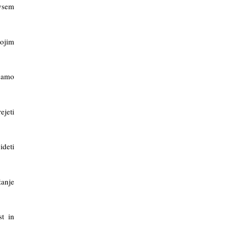
ovsem
vojim
znamo
ejeti
ideti
žanje
st in