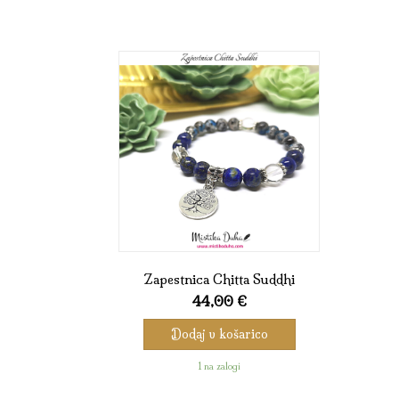
Zapestnica Chitta Suddhi
44,00
€
Dodaj v košarico
1 na zalogi