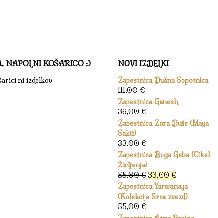
A, NAPOLNI KOŠARICO :)
NOVI IZDELKI
arici ni izdelkov
Zapestnica Dušna Sopotnica
111,00
€
Zapestnica Ganesh
36,00
€
Zapestnica Zora Duše (Maya
Sakti)
33,00
€
Zapestnica Boga Geba (Cikel
Življenja)
Izvirna
Trenutna
55,00
€
33,00
€
cena
cena
Zapestnica Yarwanaya
je
je:
(Kolekcija Srca zvezd)
bila:
33,00 €.
55,00
€
55,00 €.