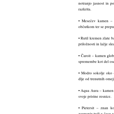
notranjo jasnost in p
razkrita.
• Mesečev kamen – k
občutkom ter se prepus
• Rutil kremen zlate 
priložnosti in lažje sl
• Čaroit – kamen glob
spremembe kot del ose
• Modro sokolje oko –
dlje od trenutnih omeji
• Aqua Aura – kamen k
svoje pristne resnice.
• Pietersit – znan k
zaupanje tudi v času v