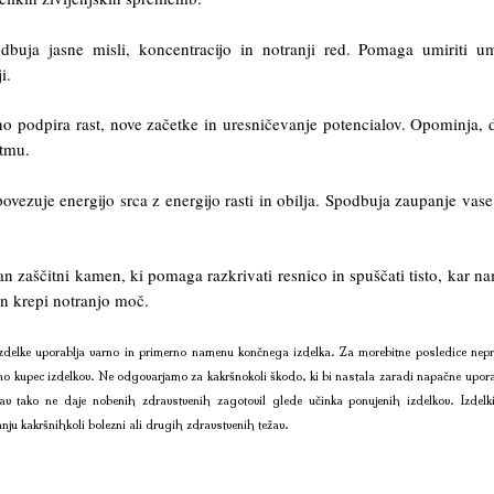
odbuja jasne misli, koncentracijo in notranji red. Pomaga umiriti u
i.
no podpira rast, nove začetke in uresničevanje potencialov. Opominja, 
itmu.
 povezuje energijo srca z energijo rasti in obilja. Spodbuja zaupanje vase
n zaščitni kamen, ki pomaga razkrivati resnico in spuščati tisto, kar n
 in krepi notranjo moč.
delke uporablja varno in primerno namenu končnega izdelka. Za morebitne posledice nepr
no kupec izdelkov. Ne odgovarjamo za kakršnokoli škodo, ki bi nastala zaradi napačne upora
av tako ne daje nobenih zdravstvenih zagotovil glede učinka ponujenih izdelkov. Izdelk
anju kakršnihkoli bolezni ali drugih zdravstvenih težav.