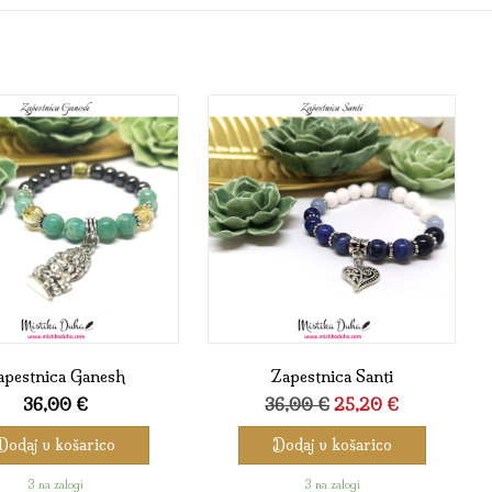
apestnica Ganesh
Zapestnica Santi
Izvirna
Trenutna
36,00
€
36,00
€
25,20
€
cena
cena
Dodaj v košarico
Dodaj v košarico
je
je:
bila:
25,20 €.
3 na zalogi
3 na zalogi