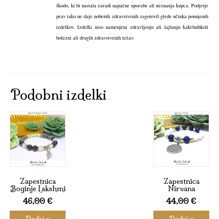
škodo, ki bi nastala zaradi napačne uporabe ali neznanja kupca. Podjetje
prav tako ne daje nobenih zdravstvenih zagotovil glede učinka ponujenih
izdelkov. Izdelki niso namenjeni zdravljenju ali lajšanju kakršnihkoli
bolezni ali drugih zdravstvenih težav.
Podobni izdelki
Zapestnica
Zapestnica
Boginje Lakshmi
Nirvana
46,00
€
44,00
€
Dodaj v
Dodaj v