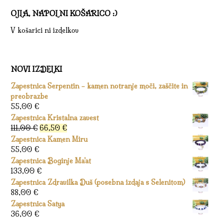
OJLA, NAPOLNI KOŠARICO :)
V košarici ni izdelkov
NOVI IZDELKI
Zapestnica Serpentin – kamen notranje moči, zaščite in
preobrazbe
55,00
€
Zapestnica Kristalna zavest
Izvirna
Trenutna
111,00
€
66,50
€
cena
cena
Zapestnica Kamen Miru
je
je:
55,00
€
bila:
66,50 €.
Zapestnica Boginje Ma’at
111,00 €.
133,00
€
Zapestnica Zdravilka Duš (posebna izdaja s Selenitom)
88,00
€
Zapestnica Satya
36,00
€