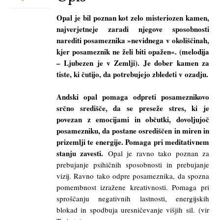
Opal je bil poznan kot zelo misteriozen kamen,
najverjetneje zaradi njegove sposobnosti
narediti posameznika »nevidnega v okoliščinah,
kjer posameznik ne želi biti opažen«. (melodija
– Ljubezen je v Zemlji). Je dober kamen za
tiste, ki čutijo, da potrebujejo zbledeti v ozadju.
Andski opal pomaga odpreti posameznikovo
srčno središče, da se preseže stres, ki je
povezan z emocijami in občutki, dovoljujoč
posamezniku, da postane osrediščen in miren in
prizemlji te energije. Pomaga pri meditativnem
stanju zavesti.
Opal je ravno tako poznan za
prebujanje psihičnih sposobnosti in prebujanje
vizij. Ravno tako odpre posameznika, da spozna
pomembnost izražene kreativnosti. Pomaga pri
sproščanju negativnih lastnosti, energijskih
blokad in spodbuja uresničevanje višjih sil. (vir