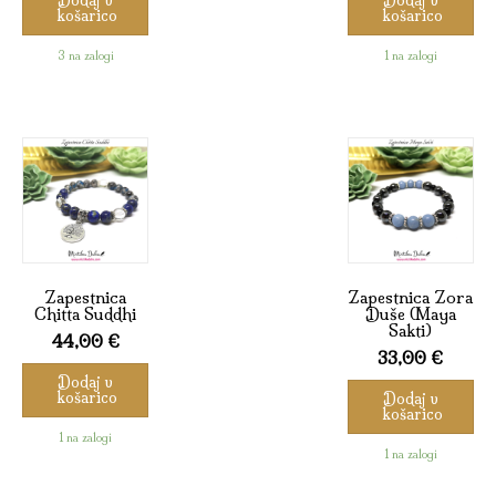
košarico
košarico
3 na zalogi
1 na zalogi
Zapestnica
Zapestnica Zora
Chitta Suddhi
Duše (Maya
Sakti)
44,00
€
33,00
€
Dodaj v
košarico
Dodaj v
košarico
1 na zalogi
1 na zalogi