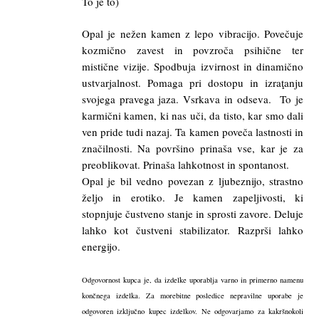
To je to)
Opal je nežen kamen z lepo vibracijo. Povečuje
kozmično zavest in povzroča psihične ter
mistične vizije. Spodbuja izvirnost in dinamično
ustvarjalnost. Pomaga pri dostopu in izraţanju
svojega pravega jaza. Vsrkava in odseva. To je
karmični kamen, ki nas uči, da tisto, kar smo dali
ven pride tudi nazaj. Ta kamen poveča lastnosti in
značilnosti. Na površino prinaša vse, kar je za
preoblikovat. Prinaša lahkotnost in spontanost.
Opal je bil vedno povezan z ljubeznijo, strastno
željo in erotiko. Je kamen zapeljivosti, ki
stopnjuje čustveno stanje in sprosti zavore. Deluje
lahko kot čustveni stabilizator. Razprši lahko
energijo.
Odgovornost kupca je, da izdelke uporablja varno in primerno namenu
končnega izdelka. Za morebitne posledice nepravilne uporabe je
odgovoren izključno kupec izdelkov. Ne odgovarjamo za kakršnokoli