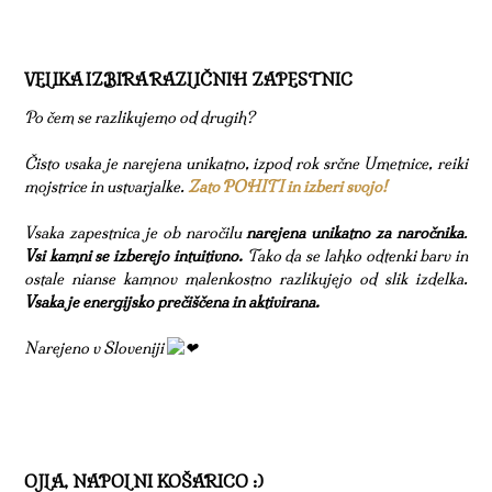
VELIKA IZBIRA RAZLIČNIH ZAPESTNIC
Po čem se razlikujemo od drugih?
Čisto vsaka je narejena unikatno, izpod rok srčne Umetnice, reiki
mojstrice in ustvarjalke.
Zato POHITI in izberi svojo!
Vsaka zapestnica je ob naročilu
narejena unikatno za naročnika
.
Vsi kamni se izberejo intuitivno.
Tako da se lahko odtenki barv in
ostale nianse kamnov malenkostno razlikujejo od slik izdelka.
Vsaka je energijsko prečiščena in aktivirana.
Narejeno v Sloveniji
OJLA, NAPOLNI KOŠARICO :)