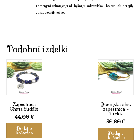
namenjeni zdravljenju ali lajšanju kakršnihkoli bolezni ali drugih
zdravstvenih težav.
Podobni izdelki
Zapestnica
Boemska chic
Chitta Suddhi
zapestnica –
Turkiz
44,00
€
50,00
€
Dodaj v
košarico
Dodaj v
košarico