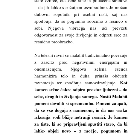
stare vzorce, čustvene rane in potlačene strahove
– da jih lahko s sočutjem osvobodimo. Je močan
duhovni sopotnik pri osebni rasti, saj nas
spodbuja, da se pogumno soočimo z resnico o
sebi. Njegova vibracija nas uči prevzeti
odgovornost za svoje življenje in odpreti srce za
resnično preobrazbo.
Na telesni ravni se malahit tradicionalno povezuje
z zaščito pred negativnimi energijami in
onesnaženjem. Njegova zelena esenca
harmonizira telo in duha, prinaša občutek
Kot
ravnotežja ter spodbuja samozdravljenje.
kamen srčne čakre odpira prostor ljubezni – do
sebe, drugih in življenja samega. Nositi Malahit
pomeni dovoliti si spremembo. Pomeni zaupati,
da se vse dogaja z namenom, in da nas vsaka
izkušnja vodi bližje notranji resnici. Je kamen
za tiste, ki so pripravljeni spustiti staro, da bi
lahko objeli novo – z močjo, pogumom in