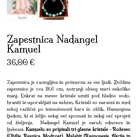
Zapestnica Nadangel
Kamuel
36,00
€
Zapestnica je raztegljiva in primerna za vse ljudi. Dolžina
zapestnice je cca 18,6 cm, notranji obseg meri nekoliko
manj. Enkrat na mesec kristale umiti pod hladno vodo,
hraniti in uporabljati na suhem. Kristali so naravni in med
seboj različni po intenzivnosti barv in oblik. Namenjena
ljudem, ki si želijo nekaj več spoznati in nekaj več sprejeti
od življenja. Nadangel Kamuel je varuh odnosov in
ljubezni.
Kamuelu
so pripisali tri glavne kristale – Roževec
(Obilje, Resnica, Modrost), Malahit (Ravnovesje, Akcija in