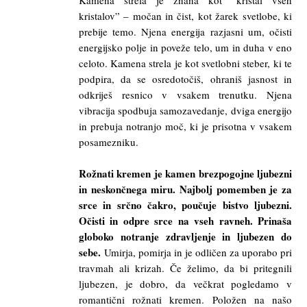
Kamena strela je znana kot “kristal vseh
kristalov” – močan in čist, kot žarek svetlobe, ki
prebije temo. Njena energija razjasni um, očisti
energijsko polje in poveže telo, um in duha v eno
celoto. Kamena strela je kot svetlobni steber, ki te
podpira, da se osredotočiš, ohraniš jasnost in
odkriješ resnico v vsakem trenutku. Njena
vibracija spodbuja samozavedanje, dviga energijo
in prebuja notranjo moč, ki je prisotna v vsakem
posamezniku.
Rožnati kremen je kamen brezpogojne ljubezni
in neskončnega miru. Najbolj pomemben je za
srce in srčno čakro, poučuje bistvo ljubezni.
Očisti in odpre srce na vseh ravneh. Prinaša
globoko notranje zdravljenje in ljubezen do
sebe.
Umirja, pomirja in je odličen za uporabo pri
travmah ali krizah. Če želimo, da bi pritegnili
ljubezen, je dobro, da večkrat pogledamo v
romantični rožnati kremen. Položen na našo