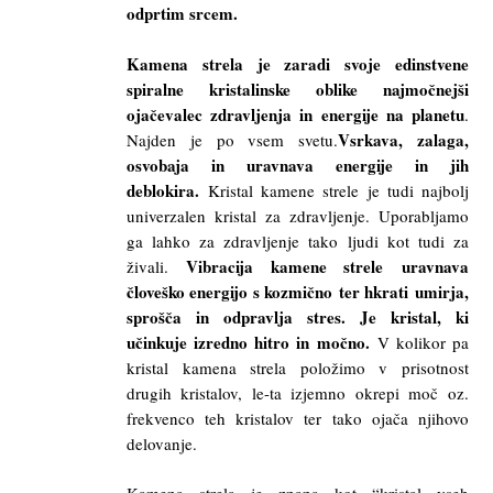
odprtim srcem.
Kamena strela je zaradi svoje edinstvene
spiralne kristalinske oblike najmočnejši
ojačevalec zdravljenja in energije na planetu
.
Vsrkava, zalaga,
Najden je po vsem svetu.
osvobaja in uravnava energije in jih
deblokira.
Kristal kamene strele je tudi najbolj
univerzalen kristal za zdravljenje. Uporabljamo
ga lahko za zdravljenje tako ljudi kot tudi za
Vibracija kamene strele uravnava
živali.
človeško energijo s kozmično ter hkrati umirja,
sprošča in odpravlja stres. Je kristal, ki
učinkuje izredno hitro in močno.
V kolikor pa
kristal kamena strela položimo v prisotnost
drugih kristalov, le-ta izjemno okrepi moč oz.
frekvenco teh kristalov ter tako ojača njihovo
delovanje.