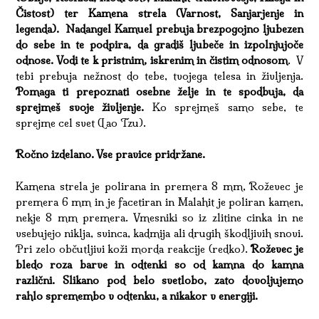
Čistost) ter Kamena strela
(Varnost, Sanjarjenje in
legenda).
Nadangel Kamuel prebuja brezpogojno ljubezen
do sebe in te podpira, da gradiš ljubeče in izpolnjujoče
odnose. Vodi te k pristnim, iskrenim in čistim odnosom
. V
tebi prebuja nežnost do tebe, tvojega telesa in življenja.
Pomaga ti prepoznati osebne želje in te spodbuja, da
sprejmeš svoje življenje.
Ko sprejmeš samo sebe, te
sprejme cel svet (Lao Tzu).
Ročno izdelano. Vse pravice pridržane.
Kamena strela je polirana in premera 8 mm, Roževec je
premera 6 mm in je facetiran in Malahit je poliran kamen,
nekje 8 mm premera. Vmesniki so iz zlitine cinka in ne
vsebujejo niklja, svinca, kadmija ali drugih škodljivih snovi.
Pri zelo občutljivi koži morda reakcije (redko).
Roževec je
bledo roza barve in odtenki so od kamna do kamna
različni. Slikano pod belo svetlobo, zato dovoljujemo
rahlo spremembo v odtenku, a nikakor v energiji.