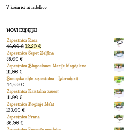
V košarici ni izdelkov
NOVI IZDELKI
Zapestnica Rasa
Izvirna
Trenutna
46,00
€
32,20
€
cena
cena
Zapestnica Šepet Delfina
je
je:
88,00
€
bila:
32,20 €.
Zapestnica Blagoslovov Marije Magdalene
46,00 €.
111,00
€
Boemska chic zapestnica - Labradorit
44,00
€
Zapestnica Kristalna zavest
111,00
€
Zapestnica Boginje Ma’at
133,00
€
Zapestnica Prana
36,00
€
Zapestnica Energija svetlobe