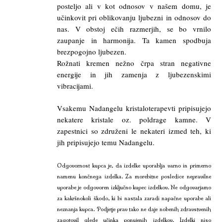
posteljo ali v kot odnosov v našem domu, je
učinkovit pri oblikovanju ljubezni in odnosov do
nas. V obstoj ečih razmerjih, se bo vrnilo
zaupanje in harmonija. Ta kamen spodbuja
brezpogojno ljubezen.
Rožnati kremen nežno črpa stran negativne
energije in jih zamenja z ljubezenskimi
vibracijami.
Vsakemu Nadangelu kristaloterapevti pripisujejo
nekatere kristale oz. poldrage kamne. V
zapestnici so združeni le nekateri izmed teh, ki
jih pripisujejo temu Nadangelu.
Odgovornost kupca je, da izdelke uporablja varno in primerno
namenu končnega izdelka. Za morebitne posledice nepravilne
uporabe je odgovoren izključno kupec izdelkov. Ne odgovarjamo
za kakršnokoli škodo, ki bi nastala zaradi napačne uporabe ali
neznanja kupca. Podjetje prav tako ne daje nobenih zdravstvenih
zagotovil glede učinka ponujenih izdelkov. Izdelki niso