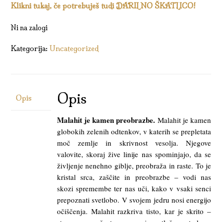
Klikni tukaj, če potrebuješ tudi DARILNO ŠKATLICO!
Ni na zalogi
Kategorija:
Uncategorized
Opis
Opis
Malahit je kamen preobrazbe.
Malahit je kamen
globokih zelenih odtenkov, v katerih se prepletata
moč zemlje in skrivnost vesolja. Njegove
valovite, skoraj žive linije nas spominjajo, da se
življenje nenehno giblje, preobraža in raste. To je
kristal srca, zaščite in preobrazbe – vodi nas
skozi spremembe ter nas uči, kako v vsaki senci
prepoznati svetlobo. V svojem jedru nosi energijo
očiščenja. Malahit razkriva tisto, kar je skrito –