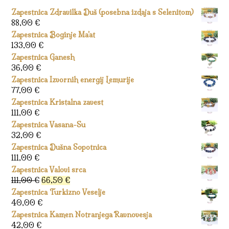
Zapestnica Zdravilka Duš (posebna izdaja s Selenitom)
88,00
€
Zapestnica Boginje Ma’at
133,00
€
Zapestnica Ganesh
36,00
€
Zapestnica Izvornih energij Lemurije
77,00
€
Zapestnica Kristalna zavest
111,00
€
Zapestnica Vasana-Su
32,00
€
Zapestnica Dušna Sopotnica
111,00
€
Zapestnica Valovi srca
Izvirna
Trenutna
111,00
€
66,50
€
cena
cena
Zapestnica Turkizno Veselje
je
je:
40,00
€
bila:
66,50 €.
Zapestnica Kamen Notranjega Ravnovesja
111,00 €.
42,00
€