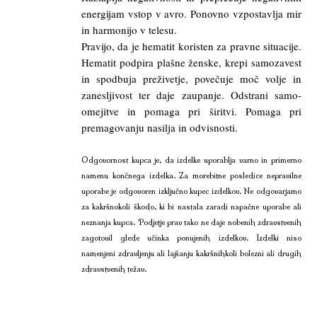
energijam vstop v avro. Ponovno vzpostavlja mir
in harmonijo v telesu.
Pravijo, da je hematit koristen za pravne situacije.
Hematit podpira plašne ženske, krepi samozavest
in spodbuja preživetje, povečuje moč volje in
zanesljivost ter daje zaupanje. Odstrani samo-
omejitve in pomaga pri širitvi. Pomaga pri
premagovanju nasilja in odvisnosti.
Odgovornost kupca je, da izdelke uporablja varno in primerno
namenu končnega izdelka. Za morebitne posledice nepravilne
uporabe je odgovoren izključno kupec izdelkov. Ne odgovarjamo
za kakršnokoli škodo, ki bi nastala zaradi napačne uporabe ali
neznanja kupca. Podjetje prav tako ne daje nobenih zdravstvenih
zagotovil glede učinka ponujenih izdelkov. Izdelki niso
namenjeni zdravljenju ali lajšanju kakršnihkoli bolezni ali drugih
zdravstvenih težav.