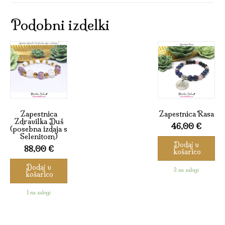
Podobni izdelki
Zapestnica
Zapestnica Rasa
Zdravilka Duš
46,00
€
(posebna izdaja s
Selenitom)
Dodaj v
88,00
€
košarico
Dodaj v
3 na zalogi
košarico
1 na zalogi