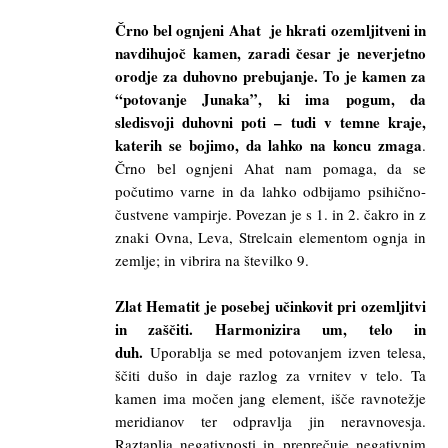
Črno bel ognjeni Ahat je hkrati ozemljitveni in
navdihujoč kamen, zaradi česar je neverjetno
orodje za duhovno prebujanje. To je kamen za
“potovanje Junaka”, ki ima pogum, da
sledisvoji duhovni poti – tudi v temne kraje,
katerih se bojimo, da lahko na koncu zmaga
.
Črno bel ognjeni Ahat nam pomaga, da se
počutimo varne in da lahko odbijamo psihično-
čustvene vampirje. Povezan je s 1. in 2. čakro in z
znaki Ovna, Leva, Strelcain elementom ognja in
zemlje; in vibrira na številko 9.
Zlat Hematit je posebej učinkovit pri ozemljitvi
in zaščiti. Harmonizira um, telo in
duh.
Uporablja se med potovanjem izven telesa,
ščiti dušo in daje razlog za vrnitev v telo. Ta
kamen ima močen jang element, išče ravnotežje
meridianov ter odpravlja jin neravnovesja.
Raztaplja negativnosti in preprečuje negativnim