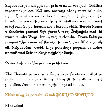
Zapestnica je raztegljiva in primerna za vse ljudi. Dolžina
zapestnice je cca 18,3 cm, notranji obseg meri nekoliko
manj. Enkrat na mesec kristale umiti pod hladno vodo,
hraniti in uporabljati na suhem. Kristali so naravni in med
seboj različni po intenzivnosti barv in oblik.
Beseda Prana
v Sanskritu pomeni *life-force*, torej Življenjska moč, ki
izvira iz jedra Vsega, kar je, tudi iz človeka. Prana Sakti pa
pomeni *the power of the vital forces*, torej Moč vitalnih
sil. Priporočam osebi, ki je potrebuje pogum, da začne
uresničevati Sebe in Svoje najglobje Sanje.
Ročno izdelano. Vse pravice pridržane.
Zlat Hematit je premera 6mm in je facetiran. Ahat je
poliran in premera 8mm. Hematit je polirane mat
površine. Vmesniki ne vsebujejo niklja ali svinca.
Klikni tukaj, če potrebuješ tudi DARILNO ŠKATLICO!
Ni na zalogi