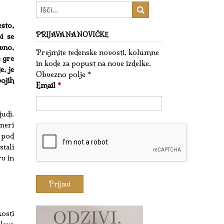
esto,
PRIJAVA NA NOVIČKE
i se
avno,
Prejmite tedenske novosti, kolumne
e gre
in kode za popust na nove izdelke.
e, je
Obvezno polje *
vojih
Email
*
udi.
meri
 pod
tali
rv in
osti