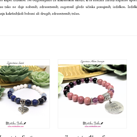
av tako ne daje nobenih zdravstvenih zagotovil glede učinka ponujenih izdelkov. Izdelk
anju kakršnihkoli bolezni ali drugih zdravstvenih težav.