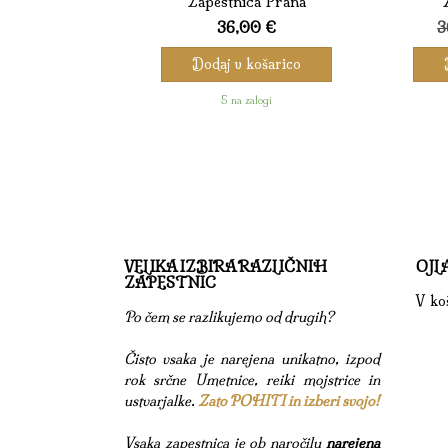
Zapestnica Prana
36,00
€
3
Dodaj v košarico
5 na zalogi
VELIKA IZBIRA RAZLIČNIH
OJL
ZAPESTNIC
V koš
Po čem se razlikujemo od drugih?
Čisto vsaka je narejena unikatno, izpod
rok srčne Umetnice, reiki mojstrice in
ustvarjalke.
Zato POHITI in izberi svojo!
Vsaka zapestnica je ob naročilu
narejena