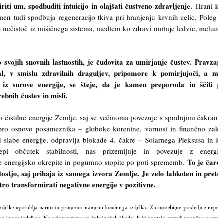
ti um, spodbuditi intuicijo in olajšati čustveno zdravljenje.
Hrani k
men tudi spodbuja regeneracijo tkiva pri hranjenju krvnih celic. Poleg
 nečistoč iz mišičnega sistema, medtem ko zdravi motnje ledvic, mehur
 svojih snovnih lastnostih, je čudovita za umirjanje čustev. Pravz
al, v smislu zdravilnih draguljev, pripomore k pomirjujoči, a m
a iz surove energije, se šteje, da je kamen preporoda in ščiti 
bnih čustev in misli.
 čistilne energije Zemlje, saj se večinoma povezuje s spodnjimi čakram
bro osnovo posameznika – globoke korenine, varnost in finančno zal
 slabe energije, odpravlja blokade 4. čakre – Solarnega Pleksusa in 
epi občutek stabilnosti, nas prizemljuje in povezuje z energi
To je čar
e energijsko okrepite in pogumno stopite po poti sprememb.
ostjo, saj prihaja iz samega izvora Zemlje. Je zelo lahkoten in pre
itro transformirati negativne energije v pozitivne.
delke uporablja varno in primerno namenu končnega izdelka. Za morebitne posledice nepr
no kupec izdelkov. Ne odgovarjamo za kakršnokoli škodo, ki bi nastala zaradi napačne upora