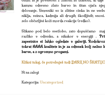
6mm in je prevlečen z zlatom in titanom, ki daje 
kamnu odsevno zlato barvo in titan ojača nje
delovanje. Vmesniki so iz zlitine cinka in ne vseb
niklja, svinca, kadmija ali drugih škodljivih snovi
zelo občutljivi koži morda reakcije (redko).
Slikano pod belo svetlobo, zato dopuščamo ma
razliko v odtenku, a nikakor v energiji .
Pr
zapestnice si lahko ogledate v galeriji. Rodokrozi
tokrat AAAA kvalitete in je za odtenek bolj nežno 
barve, a z ogromno progami.
Klikni tukaj, če potrebuješ tudi DARILNO ŠKATLI
Ni na zalogi
Kategorija:
Uncategorized