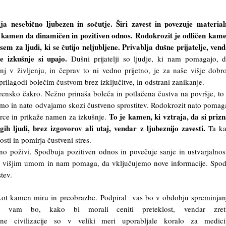
ja nesebično ljubezen in sočutje. Širi zavest in povezuje materia
 kamen da dinamičen in pozitiven odnos.
Rodokrozit je odličen kam
em za ljudi, ki se čutijo neljubljene. Privablja dušne prijatelje, vend
e izkušnje si upajo.
Dušni prijatelji so ljudje, ki nam pomagajo, 
j v življenju, in čeprav to ni vedno prijetno, je za naše višje dobr
prilagodi bolečim čustvom brez izključitve, in odstrani zanikanje.
orensko čakro. Nežno prinaša boleča in potlačena čustva na površje, t
mo in nato odvajamo skozi čustveno sprostitev. Rodokrozit nato pomag
To je kamen, ki vztraja, da si pri
rce in prikaže namen za izkušnje.
gih ljudi, brez izgovorov ali utaj, vendar z ljubeznijo zavesti.
Ta k
osti in pomirja čustveni stres.
o poživi. Spodbuja pozitiven odnos in povečuje sanje in ustvarjalnos
 višjim umom in nam pomaga, da vključujemo nove informacije. Spo
tev.
 kot kamen miru in preobrazbe. Podpiral vas bo v obdobju spreminjan
al vam bo, kako bi morali ceniti preteklost, vendar zre
vne civilizacije so v veliki meri uporabljale koralo za medici