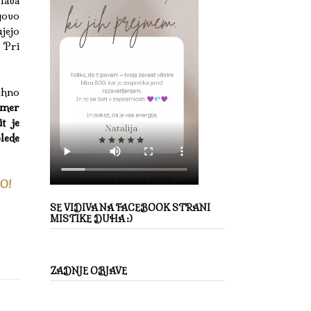
lava
govo
ujejo
. Pri
jhno
imer
t je
blede
CO!
SE VIDIVA NA FACEBOOK STRANI
MISTIKE DUHA :)
ZADNJE OBJAVE