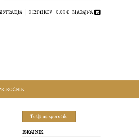
GISTRACIJA
0 IZDELKOV -
0,00
€
BLAGAJNA
PRIROČNIK
ISKALNIK