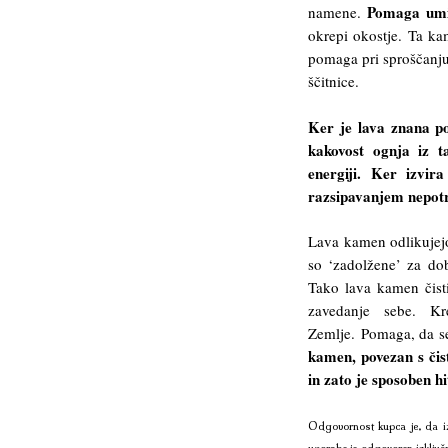
Pomaga umiri
namene.
okrepi okostje. Ta ka
pomaga pri sproščanju
ščitnice.
Ker je lava znana po
kakovost ognja iz t
energiji. Ker izvir
razsipavanjem nepotre
Lava kamen odlikujejo
so ‘zadolžene’ za do
Tako lava kamen čisti
zavedanje sebe. Kr
Zemlje. Pomaga, da s
kamen, povezan s čist
in zato je sposoben h
Odgovornost kupca je, da iz
uporabe je odgovoren izključ