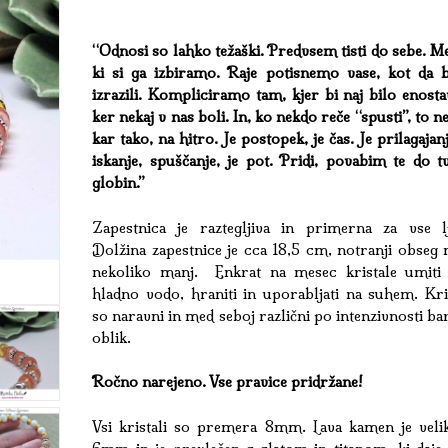
“Odnosi so lahko težaški. Predvsem tisti do sebe. M
ki si ga izbiramo. Raje potisnemo vase, kot da b
izrazili. Kompliciramo tam, kjer bi naj bilo enost
ker nekaj v nas boli. In, ko nekdo reče “spusti”, to n
kar tako, na hitro. Je postopek, je čas. Je prilagajanj
iskanje, spuščanje, je pot. Pridi, povabim te do t
globin.”
Zapestnica je raztegljiva in primerna za vse lj
Dolžina zapestnice je cca 18,5 cm, notranji obseg 
nekoliko manj.
Enkrat na mesec kristale umiti
hladno vodo, hraniti in uporabljati na suhem. Kris
so naravni in med seboj različni po intenzivnosti ba
oblik.
Ročno narejeno. Vse pravice pridržane!
Vsi kristali so premera 8mm. Lava kamen je velik