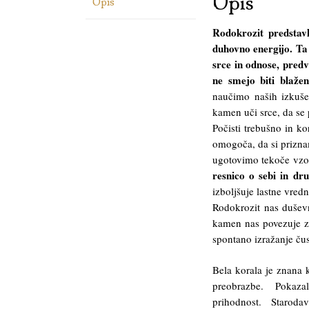
Opis
Opis
Rodokrozit predstavl
duhovno energijo. Ta
srce in odnose, predvs
ne smejo biti blažen
naučimo naših izkušen
kamen uči srce, da se 
Počisti trebušno in k
omogoča, da si prizna
ugotovimo tekoče vzo
resnico o sebi in dru
izboljšuje lastne vredn
Rodokrozit nas duševn
kamen nas povezuje z
spontano izražanje čus
Bela korala je znana
preobrazbe. Pokaz
prihodnost. Staroda