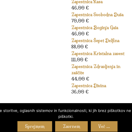
Zapestnica Rasa
46,00
€
Zapestnica Svobodna Duša
70,00
€
Zapestnica Boginja Gaia
46,00
€
Zapestnica Šepet Delfina
88,00
€
Zapestnica Kristalna zavest
111,00
€
Zapestnica Zdravljenja in
zaščite
44,00
€
Zapestnica Divina
36,00
€
storitve, oglasnih sistemov in funkcionalnosti, ki jih brez piškotkov ne
piškotki.
Sprejmem
Zavrnem
Več ...