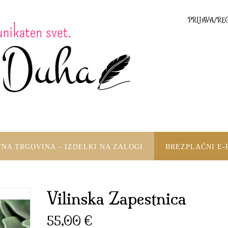
PRIJAVA/RE
TNA TRGOVINA – IZDELKI NA ZALOGI
BREZPLAČNI E-
Vilinska Zapestnica
55,00
€