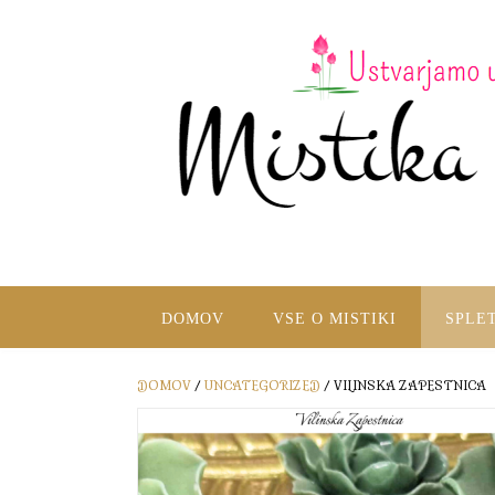
DOMOV
VSE O MISTIKI
SPLE
DOMOV
/
UNCATEGORIZED
/ VILINSKA ZAPESTNICA