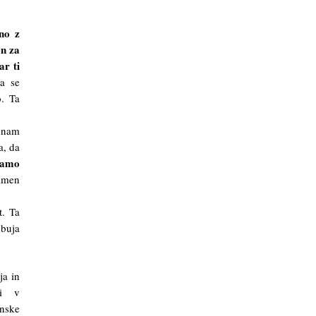
lno z
en za
ar ti
da se
o. Ta
o nam
a, da
znamo
amen
t. Ta
dbuja
ja in
ti v
nske