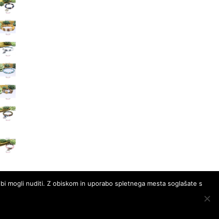
 bi mogli nuditi. Z obiskom in uporabo spletnega mesta soglašate s