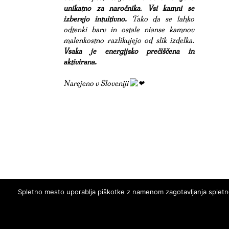
unikatno za naročnika
.
Vsi kamni se
izberejo intuitivno.
Tako da se lahko
odtenki barv in ostale nianse kamnov
malenkostno razlikujejo od slik izdelka.
Vsaka je energijsko prečiščena in
aktivirana.
Narejeno v Sloveniji
Spletno mesto uporablja piškotke z namenom zagotavljanja spletne 
Stran izdelal
Miha Goričanec