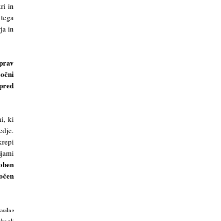
ri in
 tega
ja in
aprav
očni
pred
i, ki
edje.
krepi
jami
oben
točen
avilne
be ali