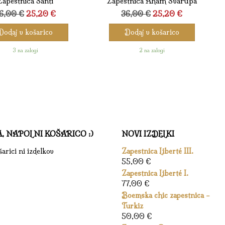
Zapestnica Santi
Zapestnica Aham Svarupa
Izvirna
Trenutna
Izvirna
Trenutna
6,00
€
25,20
€
36,00
€
25,20
€
cena
cena
cena
cena
Dodaj v košarico
Dodaj v košarico
je
je:
je
je:
bila:
25,20 €.
bila:
25,20 €.
3 na zalogi
2 na zalogi
36,00 €.
36,00 €.
A, NAPOLNI KOŠARICO :)
NOVI IZDELKI
arici ni izdelkov
Zapestnica Liberté III.
55,00
€
Zapestnica Liberté I.
77,00
€
Boemska chic zapestnica –
Turkiz
50,00
€