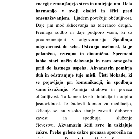
energije zmanjšujejo stres in umirjajo um. Dela
harmonijo v svoji okolici in ščiti pred
onesnaževanjem.
Ljudem povečuje občutljivost.
Daje jim moč sklicevanja na toleranco drugih.
Premaga sodbo in daje podporo vsem, ki so
Spodbuja
preobremenjeni z odgovornostjo.
odgovornost do sebe. Ustvarja osebnost, ki je
pokončna, vztrajna in dinamična. Spremeni
lahko stari način delovanja in nam omogoča
priti do lastnega uspeha.
Akvamarin pomirja
duh in odstranjuje tuje misli. Čisti blokade, ki
se pojavljajo pri komunikaciji, in spodbuja
samo-izražanje
. Pomirja strahove in poveča
občutljivost. Ta kamen izostri intuicijo in odpira
jasnovidnost. Je čudovit kamen za meditacijo,
sklicuje se na visoko stanje zavesti, duhovno
zavest in spodbuja služenje
Akvamarin ščiti avro in usklajuje
človeštvu.
čakre. Preko grlene čakre prenaša sporočila na
višjo raven. Prav tako usklajuje fizično in