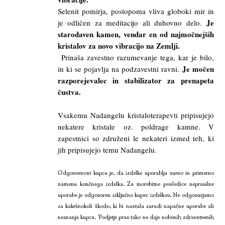
Selenit pomirja, postopoma vliva globoki mir in
Je
je odličen za meditacijo ali duhovno delo.
starodaven kamen, vendar en od najmočnejših
kristalov za novo vibracijo na Zemlji.
Prinaša zavestno razumevanje tega, kar je bilo,
Je močen
in ki se pojavlja na podzavestni ravni.
razporejevalec in stabilizator za prenapeta
čustva.
Vsakemu Nadangelu kristaloterapevti pripisujejo
nekatere kristale oz. poldrage kamne. V
zapestnici so združeni le nekateri izmed teh, ki
jih pripisujejo temu Nadangelu.
Odgovornost kupca je, da izdelke uporablja varno in primerno
namenu končnega izdelka. Za morebitne posledice nepravilne
uporabe je odgovoren izključno kupec izdelkov. Ne odgovarjamo
za kakršnokoli škodo, ki bi nastala zaradi napačne uporabe ali
neznanja kupca. Podjetje prav tako ne daje nobenih zdravstvenih