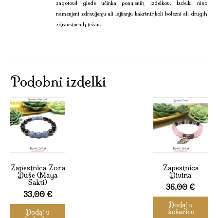
zagotovil glede učinka ponujenih izdelkov. Izdelki niso
namenjeni zdravljenju ali lajšanju kakršnihkoli bolezni ali drugih
zdravstvenih težav.
Podobni izdelki
Zapestnica Zora
Zapestnica
Duše (Maya
Divina
Sakti)
36,00
€
33,00
€
Dodaj v
košarico
Dodaj v