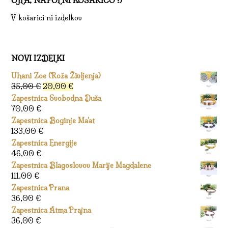
OJLA, NAPOLNI KOŠARICO :)
V košarici ni izdelkov
NOVI IZDELKI
Uhani Zoe (Roža Življenja)
Izvirna
Trenutna
35,00
€
20,00
€
cena
cena
Zapestnica Svobodna Duša
je
je:
70,00
€
bila:
20,00 €.
Zapestnica Boginje Ma’at
35,00 €.
133,00
€
Zapestnica Energije
46,00
€
Zapestnica Blagoslovov Marije Magdalene
111,00
€
Zapestnica Prana
36,00
€
Zapestnica Atma Prajna
36,00
€