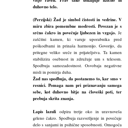
duhovno telo.
(Perzijski) Žad je simbol čistosti in vedrine. V
miru zbira pomembne modrosti. Povezan je s
srčno čakro in povečuje ljubezen in vzgojo.
Je
zaščitni kamen, ki varuje uporabnika pred
poškodbami in prinaša harmonijo. Govorijo, da
pritegne veliko sreče in prijateljstva. Ta kamen
stabilizira osebnost in združuje um s telesom.
Spodbuja samozadostnost. Osvobaja negativne
misli in pomirja duha.
Žad nas spodbuja, da postanemo to, kar smo v
resnici. Pomaga nam pri priznavanju samega
sebe, kot duhovno bitje na človeški poti, ter
prebuja skrita znanja.
Lapis lazuli
odpira tretje oko in uravnoveša
grleno čakro. Spodbuja razsvetljenje in povečuje
delo s sanjami in psihične sposobnosti. Omogoča