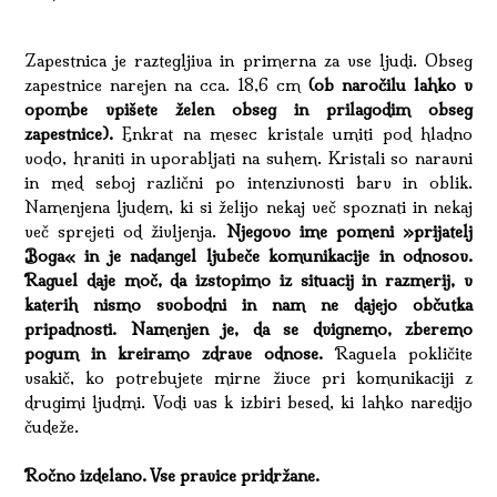
Zapestnica je raztegljiva in primerna za vse ljudi. Obseg
zapestnice narejen na cca. 18,6 cm
(ob naročilu lahko v
opombe vpišete želen obseg in prilagodim obseg
zapestnice).
Enkrat na mesec kristale umiti pod hladno
vodo, hraniti in uporabljati na suhem. Kristali so naravni
in med seboj različni po intenzivnosti barv in oblik.
Namenjena ljudem, ki si želijo nekaj več spoznati in nekaj
več sprejeti od življenja.
Njegovo ime pomeni »prijatelj
Boga« in je nadangel ljubeče komunikacije in odnosov.
Raguel daje moč, da izstopimo iz situacij in razmerij, v
katerih nismo svobodni in nam ne dajejo občutka
pripadnosti. Namenjen je, da se dvignemo, zberemo
pogum in kreiramo zdrave odnose.
Raguela pokličite
vsakič, ko potrebujete mirne živce pri komunikaciji z
drugimi ljudmi. Vodi vas k izbiri besed, ki lahko naredijo
čudeže.
Ročno izdelano. Vse pravice pridržane.