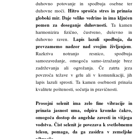
duhovno potovanje in spodbuja osebne ter
Hitro sprošča stres in prinaša
duhovne moči.
globoki mir. Daje veliko vedrino in ima ključen
pomen za doseganje duhovnosti.
Ta kamen
harmonizira fizično, čustveno, duševno in
Lapis lazuli spodbuja, da
duhovno raven.
prevzamemo nadzor nad svojim življenjem
.
Razkriva notranjo resnico, spodbuja
samozavedanje, omogoča samo-izražanje brez
zadrževanja ali ogrožanja. Če zatrta jeza
povzroča težave v grlu ali v komunikaciji, jih
lapis lazuli sprosti. Ta kamen osebnosti prinaša
kvalitete poštenosti, sočutja in pravičnosti.
Prosojni selenit ima zelo fine vibracije in
prinaša jasnost uma, odpira kronsko čakro,
omogoča dostop do angelske zavesti in višjega
vodstva. Čist selenit je povezava k svetlobnemu
telesu, pomaga, da ga zasidra v zemeljske
vibracije.