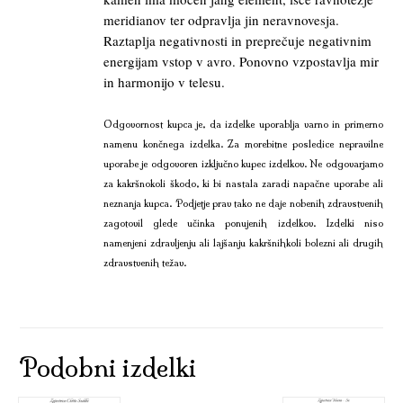
meridianov ter odpravlja jin neravnovesja.
Raztaplja negativnosti in preprečuje negativnim
energijam vstop v avro. Ponovno vzpostavlja mir
in harmonijo v telesu.
Odgovornost kupca je, da izdelke uporablja varno in primerno
namenu končnega izdelka. Za morebitne posledice nepravilne
uporabe je odgovoren izključno kupec izdelkov. Ne odgovarjamo
za kakršnokoli škodo, ki bi nastala zaradi napačne uporabe ali
neznanja kupca. Podjetje prav tako ne daje nobenih zdravstvenih
zagotovil glede učinka ponujenih izdelkov. Izdelki niso
namenjeni zdravljenju ali lajšanju kakršnihkoli bolezni ali drugih
zdravstvenih težav.
Podobni izdelki