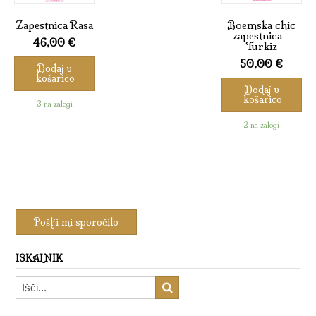
Zapestnica Rasa
Boemska chic
zapestnica –
46,00
€
Turkiz
50,00
€
Dodaj v
košarico
Dodaj v
košarico
3 na zalogi
2 na zalogi
ISKALNIK