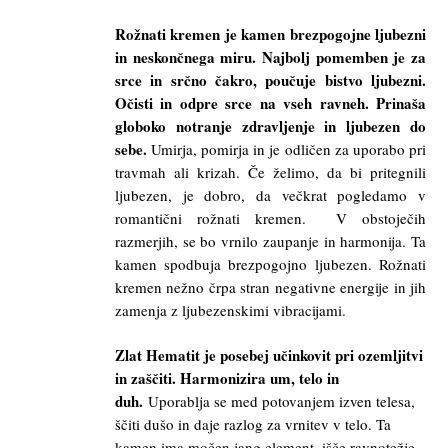
Rožnati kremen je kamen brezpogojne ljubezni
in neskončnega miru. Najbolj pomemben je za
srce in srčno čakro, poučuje bistvo ljubezni.
Očisti in odpre srce na vseh ravneh. Prinaša
globoko notranje zdravljenje in ljubezen do
sebe.
Umirja, pomirja in je odličen za uporabo pri
travmah ali krizah. Če želimo, da bi pritegnili
ljubezen, je dobro, da večkrat pogledamo v
romantični rožnati kremen. V obstoječih
razmerjih, se bo vrnilo zaupanje in harmonija. Ta
kamen spodbuja brezpogojno ljubezen.
Rožnati
kremen nežno črpa stran negativne energije in jih
zamenja z ljubezenskimi vibracijami.
Zlat Hematit je posebej učinkovit pri ozemljitvi
in zaščiti. Harmonizira um, telo in
duh.
Uporablja se med potovanjem izven telesa,
ščiti dušo in daje razlog za vrnitev v telo. Ta
kamen ima močen jang element, išče ravnotežje