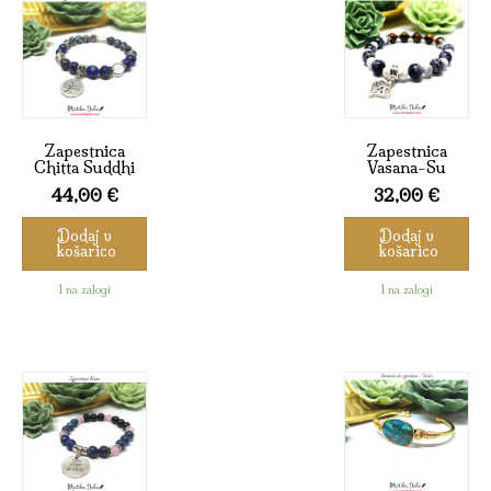
Zapestnica
Zapestnica
Chitta Suddhi
Vasana-Su
44,00
€
32,00
€
Dodaj v
Dodaj v
košarico
košarico
1 na zalogi
1 na zalogi