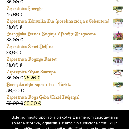
36,00
€
Zapestnica Energije
46,00
€
Zapestnica Zdravilka Duš (posebna izdaja s Selenitom)
88,00
€
Energijska Esenca Boginje Afrodite Dragocena
33,00
€
Zapestnica Šepet Delfina
88,00
€
Zapestnica Boginje Bastet
88,00
€
Zapestnica Aham Svarupa
Izvirna
Trenutna
36,00
€
25,20
€
cena
cena
Boemska chic zapestnica – Turkiz
je
je:
50,00
€
bila:
25,20 €.
Zapestnica Boga Geba (Cikel Življenja)
36,00 €.
Izvirna
Trenutna
55,00
€
33,00
€
cena
cena
je
je:
Spletno mesto uporablja piškotke z namenom zagotavljanja
bila:
33,00 €.
spletne storitve, oglasnih sistemov in funkcionalnosti, ki jih
55,00 €.
brez piškotkov ne bi mogli nuditi. Z obiskom in uporabo