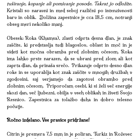
tuširanje, kopanje ali pomivanje posode. Takrat jo odložite.
Kristali so naravni in med seboj različni po intenzivnosti
barv in oblik. Dolžina zapestnice je cca 18,5 cm, notranji
obseg meri nekoliko manj.
Obesek: Roka (Khamsa), zlasti odprta desna dlan, je znak
zaščite, ki predstavlja tudi blagoslov, oblast in moč in je
videti kot močna obramba pred zlobnim očesom. Roka
ima lahko prste narazen, da se ubrani pred zlom ali kot
zaprta dlan, da prinaša srečo. Prikazuje odprto desno dlan
roke in se uporablja kot znak zaščite v mnogih družbah v
zgodovini, saj verjamejo da zagotovi obrambo pred
zlobnim očesom. Priporočam osebi, ki si želi več energije
skozi dan, več ljubezni, obilja v vseh oblikah in živeti Svojo
Resnico. Zapestnica za tolažbo duha in dobro telesno
počutje.
Ročno izdelano. Vse pravice pridržane!
Citrin je premera 7,5 mm in je poliran, Turkiz in Roževec