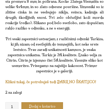
sta premera 8 mm in polirana. Kocke Zlatega Hematita so
velike 4x4mm in so zlato odsevne površine. Vmesniki so iz
zlitine cinka in ne vsebujejo niklja, svinca, kadmija ali
drugih škodljivih snovi. Pri zelo občutljivi koži morda
reakcije (redko). Slikano pod belo svetlobo, zato dopuščam
rahlo razliko v odtenku, a ne v energiji.
Pri vsaki zapestnici ustvarjam z različnimi odtenki Turkiza,
ki jih nizam od svetlejših do temnejših, kot neke vrste
lestvico. Prav zaradi unikatnosti kamnov, je vsaka
zapestnica unikatna. Turkiz je 3A kvalitete. Enako velja za
Citrin. Citrin je izjemno čist 5A kvalitete. Vzemite sliko kot
usmeritev. Prisegamo na najvišjo kakovost. Primer
zapestnice je v galeriji.
Klikni tukaj, če potrebuješ tudi DARILNO ŠKATLICO!
2 na zalogi
Zapestnica
Dodaj v košarico