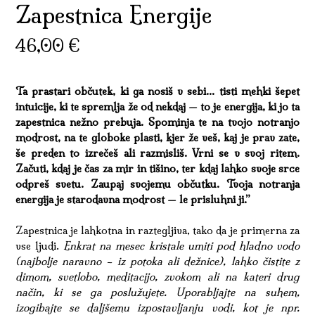
Zapestnica Energije
46,00
€
Ta prastari občutek, ki ga nosiš v sebi… tisti mehki šepet
intuicije, ki te spremlja že od nekdaj — to je energija, ki jo ta
zapestnica nežno prebuja. Spominja te na tvojo notranjo
modrost, na te globoke plasti, kjer že veš, kaj je prav zate,
še preden to izrečeš ali razmisliš. Vrni se v svoj ritem.
Začuti, kdaj je čas za mir in tišino, ter kdaj lahko svoje srce
odpreš svetu. Zaupaj svojemu občutku. Tvoja notranja
energija je starodavna modrost — le prisluhni ji.”
Zapestnica je lahkotna in raztegljiva, tako da je primerna za
vse ljudi.
Enkrat na mesec kristale umiti pod hladno vodo
(najbolje naravno – iz potoka ali dežnice), lahko čistite z
dimom, svetlobo, meditacijo, zvokom ali na kateri drug
način, ki se ga poslužujete. Uporabljajte na suhem,
izogibajte se daljšemu izpostavljanju vodi, kot je npr.