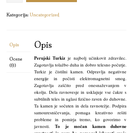
Energije
količina
Kategorija:
Uncategorized
Opis
Opis
Perujski Turkiz
je najbolj učinkovit zdravilec.
Ocene
Zagotavlja tolažbo duha in dobro telesno počutje.
(0)
Turkiz je čistilni kamen. Odpravlja negativne
energije in počisti elektromagnetni smog.
Zagotavlja zaščito pred onesnaževanjem v
okolju. Dela ravnovesje in usklajuje vse čakre s
subtilnih teles in uglasi fizično raven do duhovne.
Ta kamen je sočuten in dela ravnotežje. Podpira
samouresničevanja, pomaga kreativno rešiti
probleme in pomirja tremo, ko govorimo v
To je močan kamen duhovne
javnosti.
spretnosti in vam bo pomagal izkazati svoje