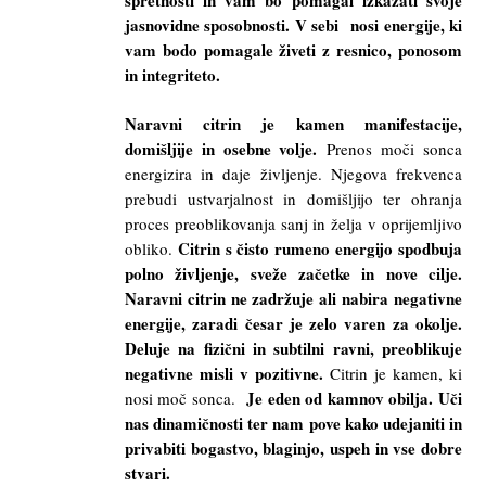
jasnovidne sposobnosti. V sebi nosi energije, ki
vam bodo pomagale živeti z resnico, ponosom
in integriteto.
Naravni citrin je kamen manifestacije,
domišljije in osebne volje.
Prenos moči sonca
energizira in daje življenje. Njegova frekvenca
prebudi ustvarjalnost in domišljijo ter ohranja
proces preoblikovanja sanj in želja v oprijemljivo
Citrin s čisto rumeno energijo spodbuja
obliko.
polno življenje, sveže začetke in nove cilje.
Naravni citrin ne zadržuje ali nabira negativne
energije, zaradi česar je zelo varen za okolje.
Deluje na fizični in subtilni ravni, preoblikuje
negativne misli v pozitivne.
Citrin je kamen, ki
Je eden od kamnov obilja. Uči
nosi moč sonca.
nas dinamičnosti ter nam pove kako udejaniti in
privabiti bogastvo, blaginjo, uspeh in vse dobre
stvari.