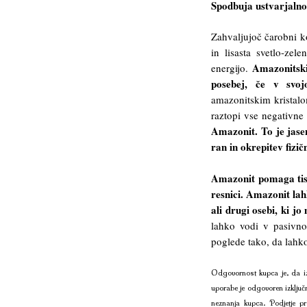
Spodbuja ustvarjalnos
Zahvaljujoč čarobni ko
in lisasta svetlo-ze
Amazonitski
energijo.
posebej, če v svoj
amazonitskim kristalo
raztopi vse negativne 
Amazonit. To je jasen
ran in okrepitev fizič
Amazonit pomaga tisti
resnici. Amazonit la
ali drugi osebi, ki jo
lahko vodi v pasivno
poglede tako, da lahko 
Odgovornost kupca je, da iz
uporabe je odgovoren izključ
neznanja kupca. Podjetje pr