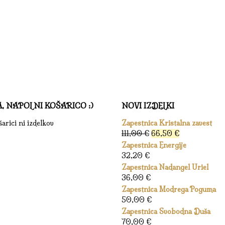
A, NAPOLNI KOŠARICO :)
NOVI IZDELKI
arici ni izdelkov
Zapestnica Kristalna zavest
Izvirna
Trenutna
111,00
€
66,50
€
cena
cena
Zapestnica Energije
je
je:
32,20
€
bila:
66,50 €.
Zapestnica Nadangel Uriel
111,00 €.
36,00
€
Zapestnica Modrega Poguma
50,00
€
Zapestnica Svobodna Duša
70,00
€