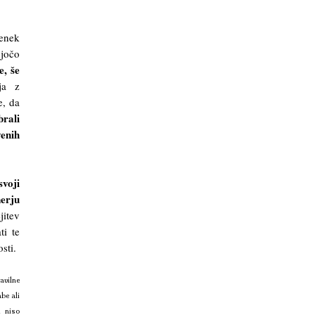
tenek
ujočo
e, še
ja z
e, da
brali
venih
svoji
nerju
jitev
ti te
sti.
avilne
be ali
i niso