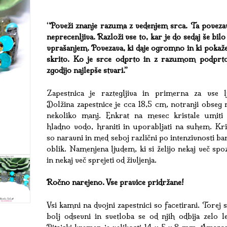
“Poveži znanje razuma z vedenjem srca. Ta povezav
neprecenljiva. Razloži vse to, kar je do sedaj še bil
vprašanjem. Povezava, ki daje ogromno in ki pokaže
skrito. Ko je srce odprto in z razumom podprto
zgodijo najlepše stvari.”
Zapestnica je raztegljiva in primerna za vse lj
Dolžina zapestnice je cca 18,5 cm, notranji obseg 
nekoliko manj. Enkrat na mesec kristale umiti
hladno vodo, hraniti in uporabljati na suhem. Kris
so naravni in med seboj različni po intenzivnosti ba
oblik. Namenjena ljudem, ki si želijo nekaj več spo
in nekaj več sprejeti od življenja.
Ročno narejeno. Vse pravice pridržane!
Vsi kamni na dvojni zapestnici so facetirani. Torej 
bolj odsevni in svetloba se od njih odbija zelo l