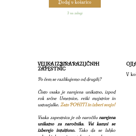
Dodaj v košarico
3 na zalogi
VELIKA IZBIRA RAZLIČNIH
OJL
ZAPESTNIC
V koš
Po čem se razlikujemo od drugih?
Čisto vsaka je narejena unikatno, izpod
rok srčne Umetnice, reiki mojstrice in
ustvarjalke.
Zato POHITI in izberi svojo!
Vsaka zapestnica je ob naročilu
narejena
unikatno za naročnika
.
Vsi kamni se
izberejo intuitivno.
Tako da se lahko