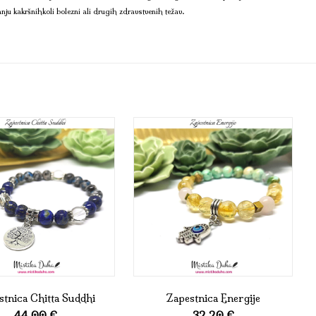
anju kakršnihkoli bolezni ali drugih zdravstvenih težav.
stnica Chitta Suddhi
Zapestnica Energije
44,00
€
32,20
€