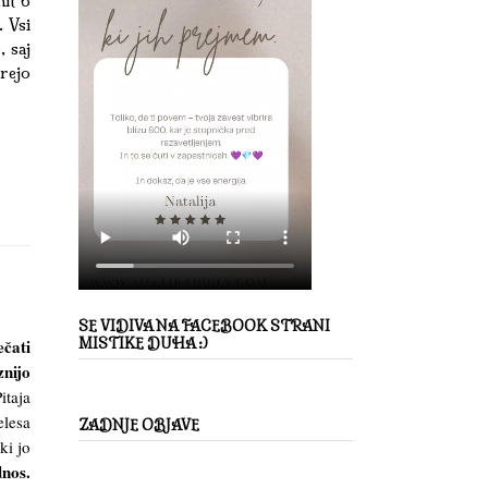
it 6
 Vsi
, saj
rejo
SE VIDIVA NA FACEBOOK STRANI
čati
MISTIKE DUHA :)
znijo
Pitaja
elesa
ZADNJE OBJAVE
ki jo
dnos.