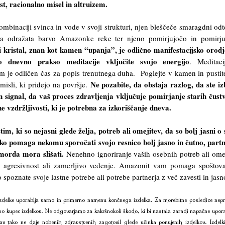
t, racionalno misel in altruizem.
mbinaciji svinca in vode v svoji strukturi, njen bleščeče smaragdni od
lena odražata barvo Amazonke reke ter njeno pomirjujočo in pomirj
 kristal, znan kot kamen “upanja”, je odlično manifestacijsko orodj
o dnevno prakso meditacije vključite svojo energijo
. Meditaci
m je odličen čas za popis trenutnega duha. Poglejte v kamen in pustit
Ne pozabite, da obstaja razlog, da ste iz
misli, ki pridejo na površje.
 signal, da vaš proces zdravljenja vključuje pomirjanje starih čust
ne vzdržljivosti, ki je potrebna za izkoriščanje dneva.
m, ki so nejasni glede želja, potreb ali omejitev, da so bolj jasni o 
hko pomaga nekomu sporočati svojo resnico bolj jasno in čutno, part
 morda mora slišati.
Nenehno ignoriranje vaših osebnih potreb ali ome
 agresivnost ali zamerljivo vedenje. Amazonit vam pomaga spoštova
spoznate svoje lastne potrebe ali potrebe partnerja z več zavesti in jasno
delke uporablja varno in primerno namenu končnega izdelka. Za morebitne posledice nepr
no kupec izdelkov. Ne odgovarjamo za kakršnokoli škodo, ki bi nastala zaradi napačne upora
av tako ne daje nobenih zdravstvenih zagotovil glede učinka ponujenih izdelkov. Izdelk