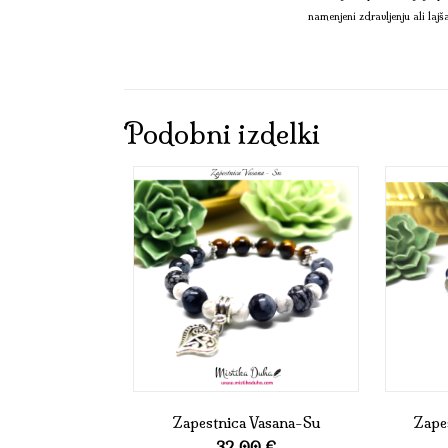
namenjeni zdravljenju ali lajš
Podobni izdelki
Zapestnica Vasana-Su
Zape
32,00
€