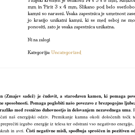
Pitajski kremen je velikosti 14 x 5 x 8 mm, Amazon
mm in Pirit 3 x 4 mm. Slikano pod belo svetlobo.
kamni so naravni. Vsaka zapestnica je umetnost zase
jo krasijo unikatni kamni, ki se med seboj ne mo
ponoviti, zato je vsaka zapestnica unikatna.
Ni na zalogi
Kategorija:
Uncategorized
en (Zmajev sadež) je čudovit, a starodaven kamen, ki pomaga pove
vne sposobnosti. Pomaga poglobiti našo povezavo z brezpogojno ljube
o razliko med resnično duhovnostjo in delovanjem nezavednega uma
. 
ti naš energijski odziv. Premikanje kamna okoli določenih točk t
reprečiti izgubo energije iz telesa ter odstrani vso negativno energijo, 
Čisti negativne misli, spodbuja sproščen in pozitiven o
krah in avri.