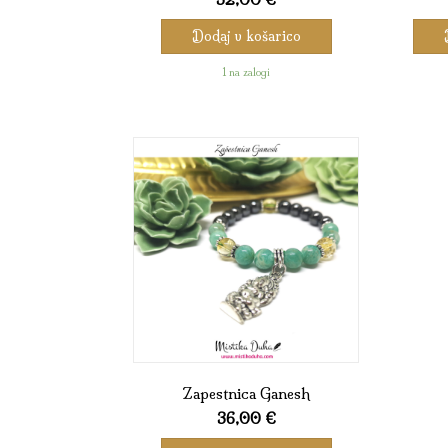
Dodaj v košarico
1 na zalogi
Zapestnica Ganesh
36,00
€