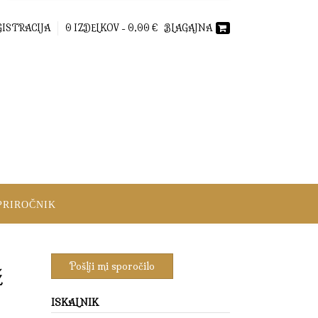
GISTRACIJA
0 IZDELKOV -
0,00
€
BLAGAJNA
PRIROČNIK
ž
ISKALNIK