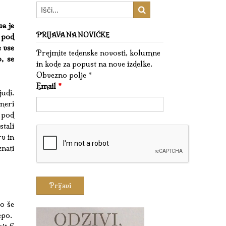
a je
PRIJAVA NA NOVIČKE
o pod
 vse
Prejmite tedenske novosti, kolumne
, se
in kode za popust na nove izdelke.
Obvezno polje *
Email
*
udi.
meri
 pod
tali
rv in
znati
so še
epo.