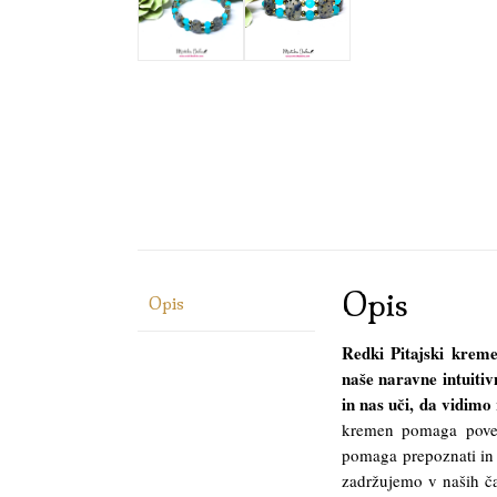
Opis
Opis
Redki Pitajski krem
naše naravne intuiti
in nas uči, da vidim
kremen pomaga poveča
pomaga prepoznati in p
zadržujemo v naših ča