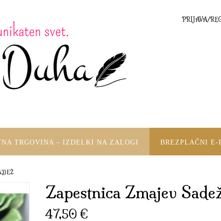
PRIJAVA/RE
TNA TRGOVINA – IZDELKI NA ZALOGI
BREZPLAČNI E-
ADEŽ
Zapestnica Zmajev Sade
47,50
€