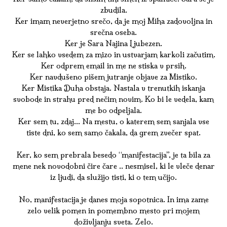
zbudila.
Ker imam neverjetno srečo, da je moj Miha zadovoljna in
srečna oseba.
Ker je Sara Najina Ljubezen.
Ker se lahko vsedem za mizo in ustvarjam karkoli začutim.
Ker odprem email in me ne stiska v prsih.
Ker navdušeno pišem jutranje objave za Mistiko.
Ker Mistika Duha obstaja. Nastala v trenutkih iskanja
svobode in strahu pred nečim novim. Ko bi le vedela, kam
me bo odpeljala.
Ker sem tu, zdaj… Na mestu, o katerem sem sanjala vse
tiste dni, ko sem samo čakala, da grem zvečer spat.
Ker, ko sem prebrala besedo “manifestacija”, je ta bila za
mene nek novodobni čire čare .. nesmisel, ki le vleče denar
iz ljudi, da služijo tisti, ki o tem učijo.
No, manifestacija je danes moja sopotnica. In ima zame
zelo velik pomen in pomembno mesto pri mojem
doživljanju sveta. Zelo.