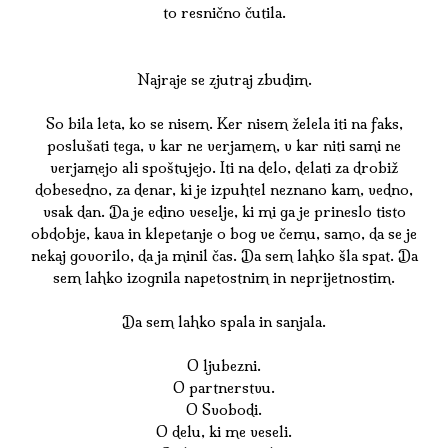
to resnično čutila.
Najraje se zjutraj zbudim.
So bila leta, ko se nisem. Ker nisem želela iti na faks,
poslušati tega, v kar ne verjamem, v kar niti sami ne
verjamejo ali spoštujejo. Iti na delo, delati za drobiž
dobesedno, za denar, ki je izpuhtel neznano kam, vedno,
vsak dan. Da je edino veselje, ki mi ga je prineslo tisto
obdobje, kava in klepetanje o bog ve čemu, samo, da se je
nekaj govorilo, da ja minil čas. Da sem lahko šla spat. Da
sem lahko izognila napetostnim in neprijetnostim.
Da sem lahko spala in sanjala.
O ljubezni.
O partnerstvu.
O Svobodi.
O delu, ki me veseli.