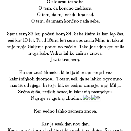
O slovesu tesnobe.
O tem, da končno zadiham.
O tem, da me nekdo ima rad.
O tem, da imam končno rada sebe.
Stara sem 33 let, počasi bom 34. Sebe živim že kar lep čas,
več kot 10 let. Pred 10imi leti sem spoznala Miho in takrat
se je moje življenje ponovno začelo. Tako je vedno govorila
moja babi. Vedno lahko začneš znova.
Jaz takrat sem.
Ko spoznaš človeka, ki te ljubi in sprejme brez
kakršnihkoli dvomov… Potem veš, da se lahko ogromno
naučiš od njega. In to je bil, še vedno zame je, moj Miha.
Srčna duša, redkih besed in iskrenih nasmehov.
Najraje se zjutraj zbudim.
Ker vedno lahko začnem znova.
Ker je vsak dan nov dan.
Ker samo čakam, da slišim tihi smeh iz spalnice. Sara se je