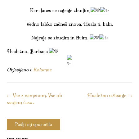
Ker danes se najraje zbudim
Vedno lahko začneš znova. Hvala ti, babi.
Najraje se zbudim in živim.
Hvaležno, Barbara
Objavljeno v
Kolumne
Kazalo
←
Vse z namenom. Vse ob
Hvaležno uživanje
→
svojem času.
objav