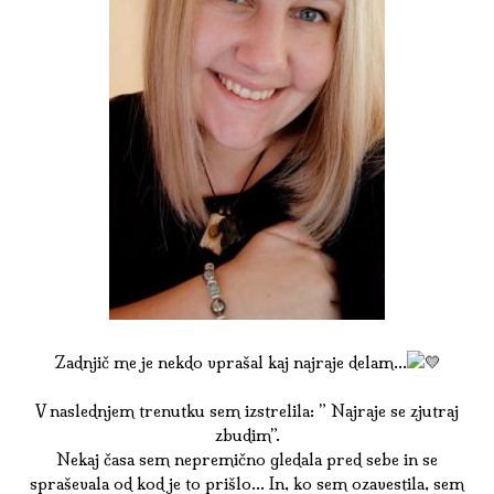
Zadnjič me je nekdo vprašal kaj najraje delam…
V naslednjem trenutku sem izstrelila: ” Najraje se zjutraj
zbudim”.
Nekaj časa sem nepremično gledala pred sebe in se
spraševala od kod je to prišlo… In, ko sem ozavestila, sem