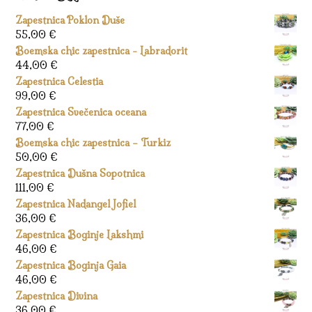
Zapestnica Poklon Duše
55,00
€
Boemska chic zapestnica - Labradorit
44,00
€
Zapestnica Celestia
99,00
€
Zapestnica Svečenica oceana
77,00
€
Boemska chic zapestnica – Turkiz
50,00
€
Zapestnica Dušna Sopotnica
111,00
€
Zapestnica Nadangel Jofiel
36,00
€
Zapestnica Boginje Lakshmi
46,00
€
Zapestnica Boginja Gaia
46,00
€
Zapestnica Divina
36,00
€