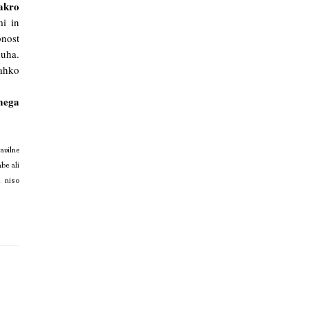
čakro
mi in
bnost
duha.
lahko
mega
avilne
be ali
i niso