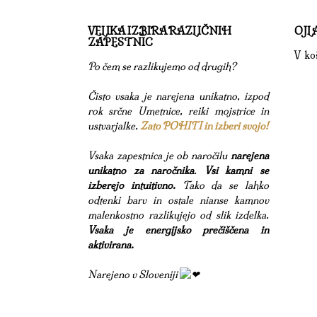
VELIKA IZBIRA RAZLIČNIH
OJL
ZAPESTNIC
V koš
Po čem se razlikujemo od drugih?
Čisto vsaka je narejena unikatno, izpod
rok srčne Umetnice, reiki mojstrice in
ustvarjalke.
Zato POHITI in izberi svojo!
Vsaka zapestnica je ob naročilu
narejena
unikatno za naročnika
.
Vsi kamni se
izberejo intuitivno.
Tako da se lahko
odtenki barv in ostale nianse kamnov
malenkostno razlikujejo od slik izdelka.
Vsaka je energijsko prečiščena in
aktivirana.
Narejeno v Sloveniji