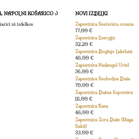
A, NAPOLNI KOŠARICO :)
NOVI IZDELKI
arici ni izdelkov
Zapestnica Svečenica oceana
77,00
€
Zapestnica Energije
32,20
€
Zapestnica Boginje Lakshmi
46,00
€
Zapestnica Nadangel Uriel
36,00
€
Zapestnica Svobodna Duša
70,00
€
Zapestnica Dušna Sopotnica
111,00
€
Zapestnica Rasa
46,00
€
Zapestnica Zora Duše (Maya
Sakti)
33,00
€