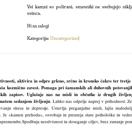
Vsi kamni so polirani, vmesniki ne vsebujejo niklj
svinca.
Ni na zalogi
Kategorija:
Uncategorized
ativnosti, aktivira in odpre grleno, srčno in kronsko čakro ter tretje
naša kozmično zavest. Pomaga pri šamanskih ali duhovnih potovanji
kih zapisov. Uglašuje nas na misli in občutke iz drugih življenj
 našem sedanjem življenju
. Lahko nas odpelje naprej v prihodnost. Ze
anju stresa in depresije. Ustavlja preganjalne misli, lajša maloduš
. Je »kamen prehoda«, osvobaja in preureja stare psihološke in vede
 spremembe.Spodbuja neodvisnost in doseganje ciljev, brez zunanje po