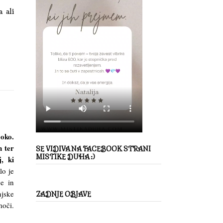
a ali
 oko.
h ter
SE VIDIVA NA FACEBOOK STRANI
MISTIKE DUHA :)
, ki
lo je
je in
njske
ZADNJE OBJAVE
moči.