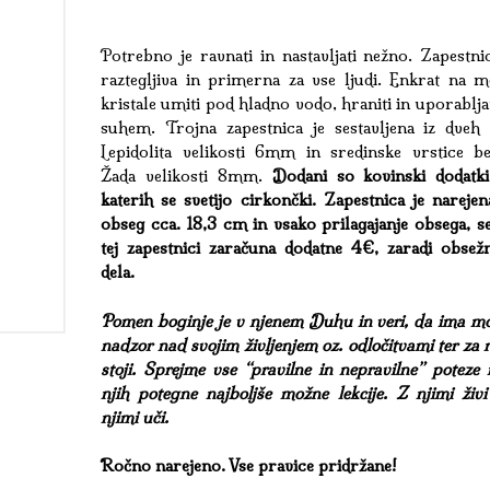
Potrebno je ravnati in nastavljati nežno. Zapestni
raztegljiva in primerna za vse ljudi. Enkrat na m
kristale umiti pod hladno vodo, hraniti in uporablja
suhem. Trojna zapestnica je sestavljena iz dveh 
Lepidolita velikosti 6mm in sredinske vrstice be
Žada velikosti 8mm.
Dodani so kovinski dodatki
katerih se svetijo cirkončki. Zapestnica je nareje
obseg cca. 18,3 cm in vsako prilagajanje obsega, s
tej zapestnici zaračuna dodatne 4€, zaradi obsežn
dela.
Pomen boginje je v njenem Duhu in veri, da ima mo
nadzor nad svojim življenjem oz. odločitvami ter za 
stoji. Sprejme vse “pravilne in nepravilne” poteze 
njih potegne najboljše možne lekcije. Z njimi živi
njimi uči.
Ročno narejeno. Vse pravice pridržane!