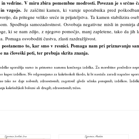
ti in vedrine. V miru zbira pomembne modrosti. Povezan je s srčno 
 in vzgojo.
Je zaščitni kamen, ki varuje uporabnika pred poškodba
orijo, da pritegne veliko sreče in prijateljstva. Ta kamen stabilizira ose
esom. Spodbuja samozadostnost. Osvobaja negativne misli in pomirja 
oge, ki se nam zdijo, z njegovo pomočjo, manj zapletene, tako da jih 
a. Pomaga osvoboditi čustva, zlasti razdražljivost.
a postanemo to, kar smo v resnici. Pomaga nam pri priznavanju sa
e na človeški poti, ter prebuja skrita znanja.
delke uporablja varno in primerno namenu končnega izdelka. Za morebitne posledice nepr
no kupec izdelkov. Ne odgovarjamo za kakršnokoli škodo, ki bi nastala zaradi napačne upora
av tako ne daje nobenih zdravstvenih zagotovil glede učinka ponujenih izdelkov. Izdelk
anju kakršnihkoli bolezni ali drugih zdravstvenih težav.