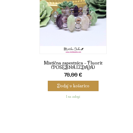
Mistična zapestnica – Fluorit
(POSEBNA IZDAJA)
70,00
€
Dodaj v košarico
1 na zalogi