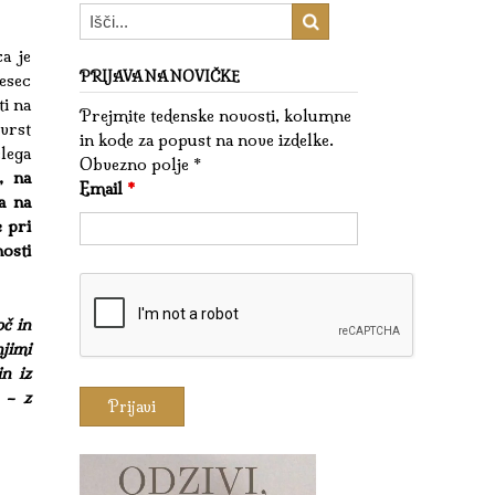
ca je
PRIJAVA NA NOVIČKE
esec
ti na
Prejmite tedenske novosti, kolumne
vrst
in kode za popust na nove izdelke.
lega
Obvezno polje *
, na
Email
*
na na
e pri
osti
č in
njimi
in iz
 – z