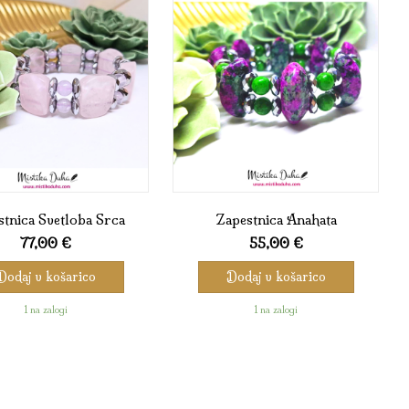
tnica Svetloba Srca
Zapestnica Anahata
77,00
€
55,00
€
Dodaj v košarico
Dodaj v košarico
1 na zalogi
1 na zalogi