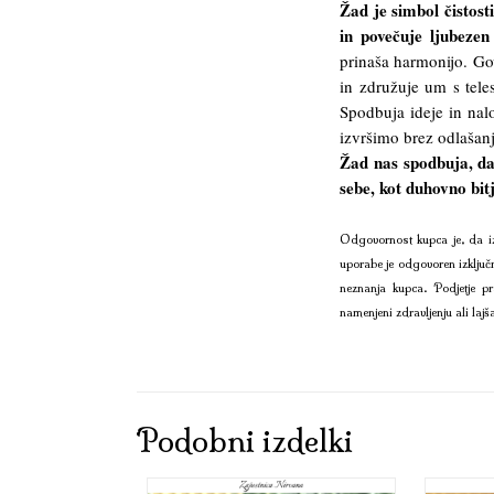
Žad je simbol čistos
in povečuje ljubezen
prinaša harmonijo. Gov
in združuje um s tel
Spodbuja ideje in nal
izvršimo brez odlašanj
Žad nas spodbuja, d
sebe, kot duhovno bitj
Odgovornost kupca je, da iz
uporabe je odgovoren izključ
neznanja kupca. Podjetje pr
namenjeni zdravljenju ali lajš
Podobni izdelki