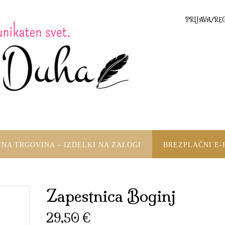
PRIJAVA/RE
TNA TRGOVINA – IZDELKI NA ZALOGI
BREZPLAČNI E-
Zapestnica Boginj
29,50
€