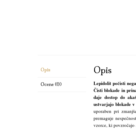
Opis
Opis
Lepidolit počisti neg
Ocene (0)
Čisti blokade in pri
daje dostop do akaš
ustvarjajo blokade v
uporaben pri zmanjšev
premaguje nespečnost
vzorce, ki povzročajo