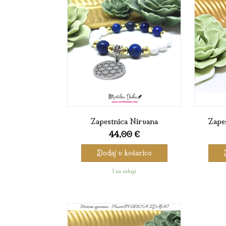
Zapestnica Nirvana
Zapes
44,00
€
Dodaj v košarico
1 na zalogi