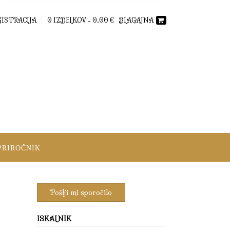
GISTRACIJA
0 IZDELKOV -
0,00
€
BLAGAJNA
PRIROČNIK
ISKALNIK