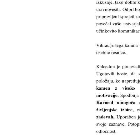
izkušnje, tako dobre k
uravnovesiti. Odprl bo
pripravljeni sprejeti 
povečal vašo ustvarja
učinkovito komunikaci
Vibracije tega kamna 
osebne resnice.
Kalcedon je ponavadi 
Ugotovili boste, da 
položaju, ko napreduj
kamen z visoko en
motivacije.
Spodbuja u
Karneol omogoča sp
življenjske izbire,
zadevah.
Uporaben je
svoje zaznave. Potop
odločnost.