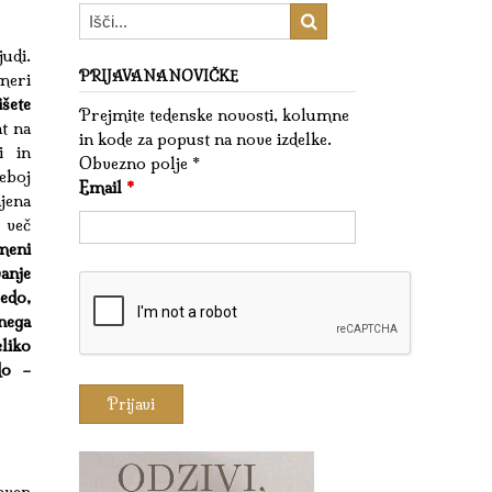
udi.
PRIJAVA NA NOVIČKE
meri
šete
Prejmite tedenske novosti, kolumne
at na
in kode za popust na nove izdelke.
i in
Obvezno polje *
eboj
Email
*
jena
 več
meni
anje
edo,
nega
liko
do –
even