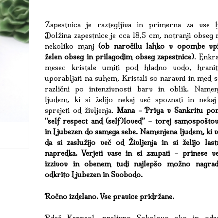
Zapestnica je raztegljiva in primerna za vse lj
Dolžina zapestnice je cca 18,5 cm, notranji obseg 
nekoliko manj
(ob naročilu lahko v opombe vpi
želen obseg in prilagodim obseg zapestnice)
. Enkr
mesec kristale umiti pod hladno vodo, hranit
uporabljati na suhem. Kristali so naravni in med s
različni po intenzivnosti barv in oblik. Namen
ljudem, ki si želijo nekaj več spoznati in nekaj
sprejeti od življenja.
Mana – Priya v Sankritu po
“self respect and (self)loved” – torej samospoštov
in Ljubezen do samega sebe. Namenjena ljudem, ki v
da si zaslužijo več od Življenja in si želijo last
napredka. Verjeti vase in si zaupati – prinese ve
izzivov in obenem tudi najlepšo možno nagra
odkrito Ljubezen in Svobodo.
Ročno izdelano. Vse pravice pridržane.
Rdeč Karneol, prelivno Sokolovo oko in ods