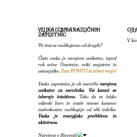
VELIKA IZBIRA RAZLIČNIH
OJL
ZAPESTNIC
V koš
Po čem se razlikujemo od drugih?
Čisto vsaka je narejena unikatno, izpod
rok srčne Umetnice, reiki mojstrice in
ustvarjalke.
Zato POHITI in izberi svojo!
Vsaka zapestnica je ob naročilu
narejena
unikatno za naročnika
.
Vsi kamni se
izberejo intuitivno.
Tako da se lahko
odtenki barv in ostale nianse kamnov
malenkostno razlikujejo od slik izdelka.
Vsaka je energijsko prečiščena in
aktivirana.
Narejeno v Sloveniji