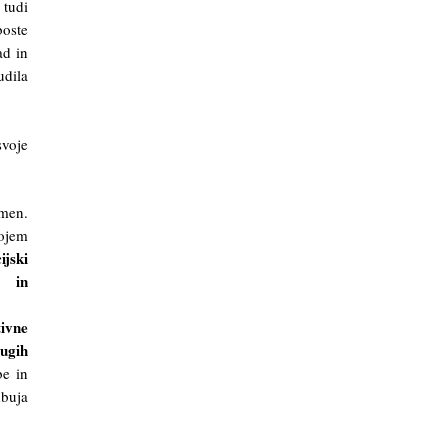
 tudi
boste
ad in
udila
svoje
amen.
vojem
ijski
i in
ivne
ugih
e in
dbuja