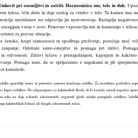
inkovit pri ozemljitvi in zaščiti. Harmonizira um, telo in duh.
Upora
en telesa, ščiti dušo in daje razlog za vrnitev v telo. Ta kamen ima 
notežje meridianov ter odpravlja jin neravnovesja. Raztaplja negativnos
 energijam vstop v avro. Ponovno vzpostavlja mir in harmonijo v telesu
koristen za pravne situacije.
e ženske, krepi samozavest in spodbuja preživetje, povečuje moč vol
je zaupanje. Odstrani samo-omejitve in pomaga pri širitvi. Pomag
 in odvisnosti. Zdravi težave s prenajedanjem, kajenjem in kakršno
živanja. Pomaga nam, da se sprijaznimo z napakami in jih sprejmem
ot katastrofo.
delke uporablja varno in primerno namenu končnega izdelka. Za morebitne posledice nepr
no kupec izdelkov. Ne odgovarjamo za kakršnokoli škodo, ki bi nastala zaradi napačne upora
av tako ne daje nobenih zdravstvenih zagotovil glede učinka ponujenih izdelkov. Izdelk
anju kakršnihkoli bolezni ali drugih zdravstvenih težav.