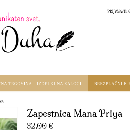
PRIJAVA/RE
TNA TRGOVINA – IZDELKI NA ZALOGI
BREZPLAČNI E-
YA
Zapestnica Mana Priya
32,00
€