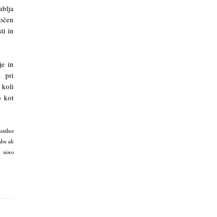
blja
močen
ti in
.
je in
a pri
 koli
o kot
avilne
be ali
i niso