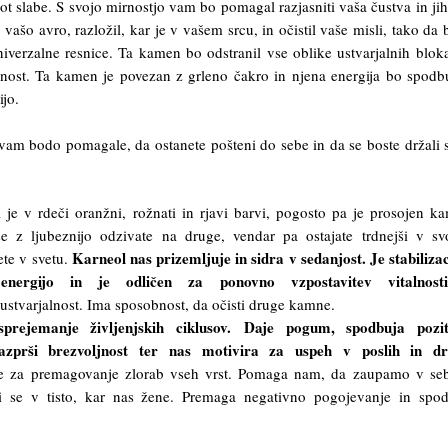
ot slabe. S svojo mirnostjo vam bo pomagal razjasniti vaša čustva in jih
 vašo avro, razložil, kar je v vašem srcu, in očistil vaše misli, tako da 
univerzalne resnice. Ta kamen bo odstranil vse oblike ustvarjalnih blok
lnost. Ta kamen je povezan z grleno čakro in njena energija bo spodb
jo.
vam bodo pomagale, da ostanete pošteni do sebe in da se boste držali 
je v rdeči oranžni, rožnati in rjavi barvi, pogosto pa je prosojen k
se z ljubeznijo odzivate na druge, vendar pa ostajate trdnejši v s
Karneol nas prizemljuje in sidra v sedanjost. Je stabilizac
ete v svetu.
ergijo in je odličen za ponovno vzpostavitev vitalnost
stvarjalnost. Ima sposobnost, da očisti druge kamne.
rejemanje življenjskih ciklusov. Daje pogum, spodbuja pozit
 razprši brezvoljnost ter nas motivira za uspeh v poslih in dr
 za premagovanje zlorab vseh vrst. Pomaga nam, da zaupamo v seb
i se v tisto, kar nas žene. Premaga negativno pogojevanje in spo