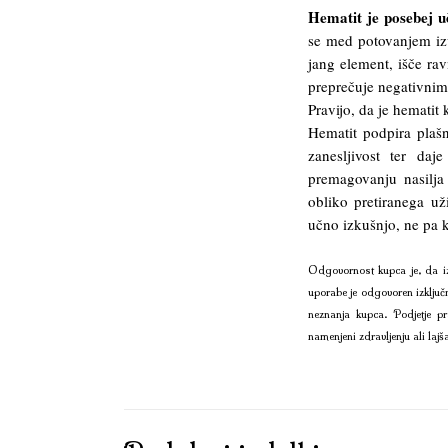
Hematit je posebej uč
se med potovanjem izv
jang element, išče rav
preprečuje negativnim
Pravijo, da je hematit 
Hematit podpira plašn
zanesljivost ter da
premagovanju nasilja
obliko pretiranega u
učno izkušnjo, ne pa k
Odgovornost kupca je, da iz
uporabe je odgovoren izključ
neznanja kupca. Podjetje pr
namenjeni zdravljenju ali lajš