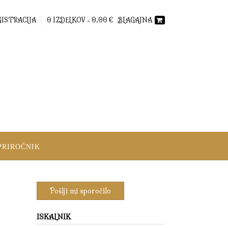
GISTRACIJA
0 IZDELKOV -
0,00
€
BLAGAJNA
PRIROČNIK
ISKALNIK