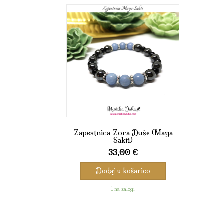
Zapestnica Zora Duše (Maya
Sakti)
33,00
€
Dodaj v košarico
1 na zalogi