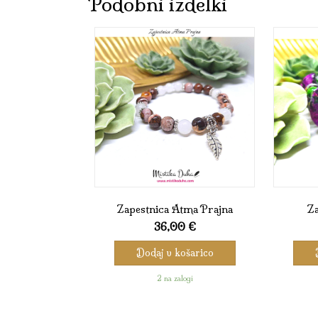
Podobni izdelki
Zapestnica Atma Prajna
Za
36,00
€
Dodaj v košarico
2 na zalogi