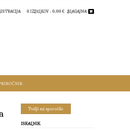
GISTRACIJA
0 IZDELKOV -
0,00
€
BLAGAJNA
PRIROČNIK
a
ISKALNIK