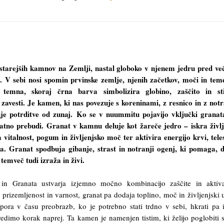
tarejših kamnov na Zemlji, nastal globoko v njenem jedru pred ve
t. V sebi nosi spomin prvinske zemlje, njenih začetkov, moči in tem
a temna, skoraj črna barva simbolizira globino, zaščito in st
 zavesti. Je kamen, ki nas povezuje s koreninami, z resnico in z not
je potrditve od zunaj. Ko se v nuummitu pojavijo vključki granat
atno prebudi. Granat v kamnu deluje kot žareče jedro – iskra živl
 vitalnost, pogum in življenjsko moč ter aktivira energijo krvi, tele
a. Granat spodbuja gibanje, strast in notranji ogenj, ki pomaga, 
 temveč tudi izraža in živi.
n Granata ustvarja izjemno močno kombinacijo zaščite in aktivac
prizemljenost in varnost, granat pa dodaja toplino, moč in življenjski u
pora v času preobrazb, ko je potrebno stati trdno v sebi, hkrati pa 
redimo korak naprej. Ta kamen je namenjen tistim, ki želijo poglobiti s