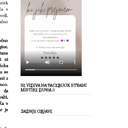
utek
 Ra v
vodi,
alno
očno
gine,
stane
i ni
loba
u se
avi z
nco.
SE VIDIVA NA FACEBOOK STRANI
MISTIKE DUHA :)
, da
abi,
Ra v
ar je
ZADNJE OBJAVE