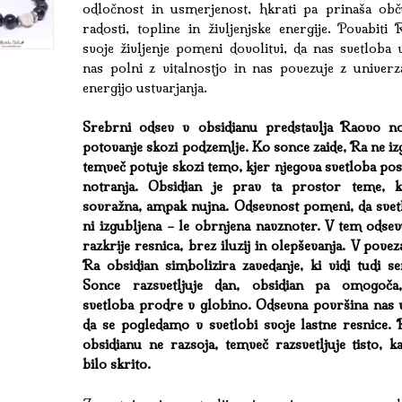
odločnost in usmerjenost, hkrati pa prinaša obč
radosti, topline in življenjske energije. Povabiti
svoje življenje pomeni dovolitvi, da nas svetloba 
nas polni z vitalnostjo in nas povezuje z univerz
energijo ustvarjanja.
Srebrni odsev v obsidianu predstavlja Raovo n
potovanje skozi podzemlje. Ko sonce zaide, Ra ne iz
temveč potuje skozi temo, kjer njegova svetloba po
notranja. Obsidian je prav ta prostor teme, k
sovražna, ampak nujna. Odsevnost pomeni, da svet
ni izgubljena – le obrnjena navznoter. V tem odsev
razkrije resnica, brez iluzij in olepševanja. V povez
Ra obsidian simbolizira zavedanje, ki vidi tudi se
Sonce razsvetljuje dan, obsidian pa omogoča
svetloba prodre v globino. Odsevna površina nas v
da se pogledamo v svetlobi svoje lastne resnice. 
obsidianu ne razsoja, temveč razsvetljuje tisto, k
bilo skrito.