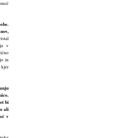
a moč
lobe.
mnov,
istal
ja v
tično
jo in
 kjer
anju
nico.
ot bi
o ali
moč v
anske