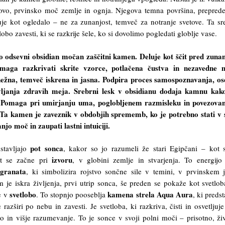
rovo, prvinsko moč zemlje in ognja. Njegova temna površina, prepred
je kot ogledalo – ne za zunanjost, temveč za notranje svetove. Ta sr
obo zavesti, ki se razkrije šele, ko si dovolimo pogledati globlje vase.
o odsevni obsidian močan zaščitni kamen. Deluje kot ščit pred zuna
omaga razkrivati skrite vzorce, potlačena čustva in nezavedne mi
nežna, temveč iskrena in jasna. Podpira proces samospoznavanja, o
vljanja zdravih meja. Srebrni lesk v obsidianu dodaja kamnu kako
je. Pomaga pri umirjanju uma, poglobljenem razmisleku in povezova
Ta kamen je zaveznik v obdobjih sprememb, ko je potrebno stati v 
njo moč in zaupati lastni intuiciji.
pot sonca
stavljajo
, kakor so jo razumeli že stari Egipčani – kot 
izvoru
ot se začne pri
, v globini zemlje in stvarjenja. To energijo
 granata
, ki simbolizira rojstvo sončne sile v temini, v prvinskem 
 je iskra življenja, prvi utrip sonca, še preden se pokaže kot svetlob
svetlobo
kamena strela Aqua Aura
e v
. To stopnjo pooseblja
, ki predst
razširi po nebu in zavesti. Je svetloba, ki razkriva, čisti in osvetljuje
co in višje razumevanje. To je sonce v svoji polni moči – prisotno, ži