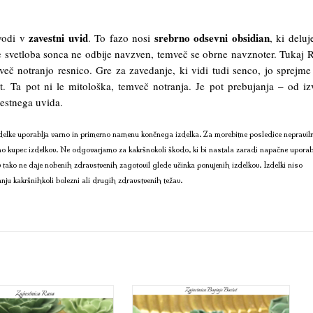
zavestni uvid
srebrno odsevni obsidian
vodi v
. To fazo nosi
, ki deluj
e svetloba sonca ne odbije navzven, temveč se obrne navznoter. Tukaj 
mveč notranjo resnico. Gre za zavedanje, ki vidi tudi senco, jo sprejme
. Ta pot ni le mitološka, temveč notranja. Je pot prebujanja – od iz
vestnega uvida.
delke uporablja varno in primerno namenu končnega izdelka. Za morebitne posledice nepravil
no kupec izdelkov. Ne odgovarjamo za kakršnokoli škodo, ki bi nastala zaradi napačne uporab
 tako ne daje nobenih zdravstvenih zagotovil glede učinka ponujenih izdelkov. Izdelki niso
anju kakršnihkoli bolezni ali drugih zdravstvenih težav.