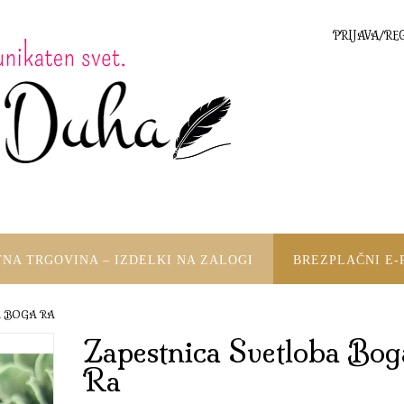
PRIJAVA/RE
TNA TRGOVINA – IZDELKI NA ZALOGI
BREZPLAČNI E-
A BOGA RA
Zapestnica Svetloba Bog
Ra