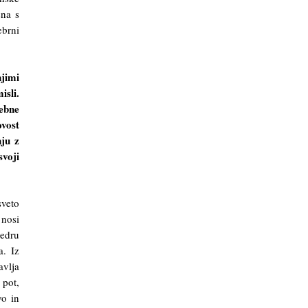
ena s
ebrni
njimi
sli.
sebne
vost
nju z
svoji
sveto
 nosi
jedru
a. Iz
avlja
 pot,
vo in