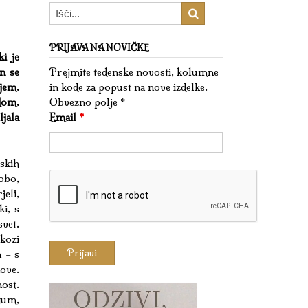
PRIJAVA NA NOVIČKE
i je
n se
Prejmite tedenske novosti, kolumne
jem.
in kode za popust na nove izdelke.
dom.
Obvezno polje *
jala
Email
*
skih
obo,
jeli,
i, s
svet.
kozi
 – s
ove.
ost.
gum,