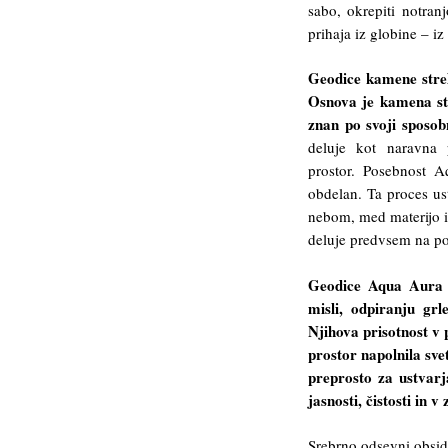
sabo, okrepiti notra
prihaja iz globine – iz 
Geodice kamene strele
Osnova je kamena str
znan po svoji sposobn
deluje kot naravna 
prostor. Posebnost Aq
obdelan. Ta proces us
nebom, med materijo i
deluje predvsem na po
Geodice Aqua Aura o
misli, odpiranju grl
Njihova prisotnost v p
prostor napolnila sve
preprosto za ustvar
jasnosti, čistosti in 
Srebrno odsevni obsidi