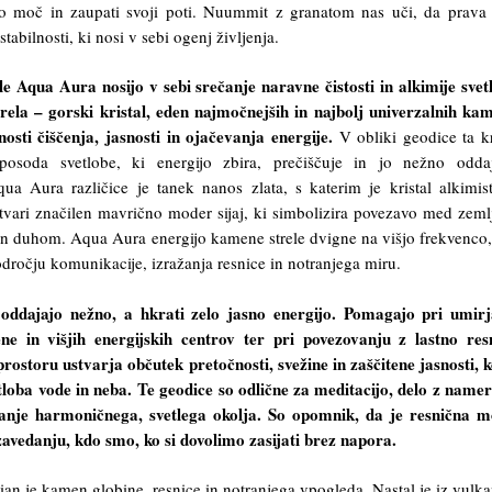
njo moč in zaupati svoji poti. Nuummit z granatom nas uči, da prav
stabilnosti, ki nosi v sebi ogenj življenja.
 Aqua Aura nosijo v sebi srečanje naravne čistosti in alkimije svet
ela – gorski kristal, eden najmočnejših in najbolj univerzalnih ka
osti čiščenja, jasnosti in ojačevanja energije.
V obliki geodice ta kr
posoda svetlobe, ki energijo zbira, prečiščuje in jo nežno odda
ua Aura različice je tanek nanos zlata, s katerim je kristal alkimis
tvari značilen mavrično moder sijaj, ki simbolizira povezavo med zeml
n duhom. Aqua Aura energijo kamene strele dvigne na višjo frekvenco,
dročju komunikacije, izražanja resnice in notranjega miru.
ddajajo nežno, a hkrati zelo jasno energijo. Pomagajo pri umirj
ene in višjih energijskih centrov ter pri povezovanju z lastno res
rostoru ustvarja občutek pretočnosti, svežine in zaščitene jasnosti, k
tloba vode in neba. Te geodice so odlične za meditacijo, delo z namer
janje harmoničnega, svetlega okolja. So opomnik, da je resnična 
v zavedanju, kdo smo, ko si dovolimo zasijati brez napora.
an je kamen globine, resnice in notranjega vpogleda. Nastal je iz vulk