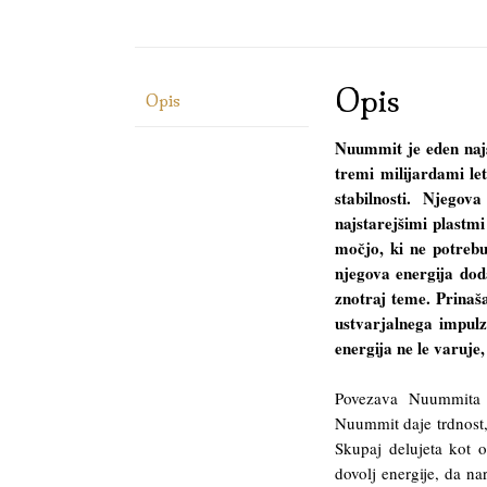
Opis
Opis
Nuummit je eden najs
tremi milijardami le
stabilnosti. Njegov
najstarejšimi plastmi
močjo, ki ne potrebu
njegova energija dod
znotraj teme. Prinaša
ustvarjalnega impulz
energija ne le varuje,
Povezava Nuummita i
Nuummit daje trdnost, 
Skupaj delujeta kot o
dovolj energije, da na