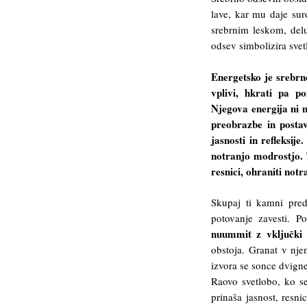
lave, kar mu daje su
srebrnim leskom, delu
odsev simbolizira svetl
Energetsko je srebrn
vplivi, hkrati pa p
Njegova energija ni 
preobrazbe in posta
jasnosti in refleksi
notranjo modrostjo. 
resnici, ohraniti notra
Skupaj ti kamni pred
potovanje zavesti. P
nuummit z vključki
obstoja. Granat v njem
izvora se sonce dvign
Raovo svetlobo, ko se 
prinaša jasnost, resni