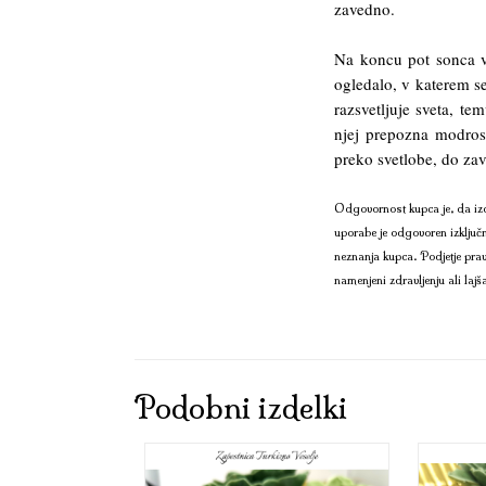
zavedno.
Na koncu pot sonca 
ogledalo, v katerem s
razsvetljuje sveta, te
njej prepozna modrost
preko svetlobe, do za
Odgovornost kupca je, da iz
uporabe je odgovoren izključ
neznanja kupca. Podjetje prav
namenjeni zdravljenju ali lajš
Podobni izdelki