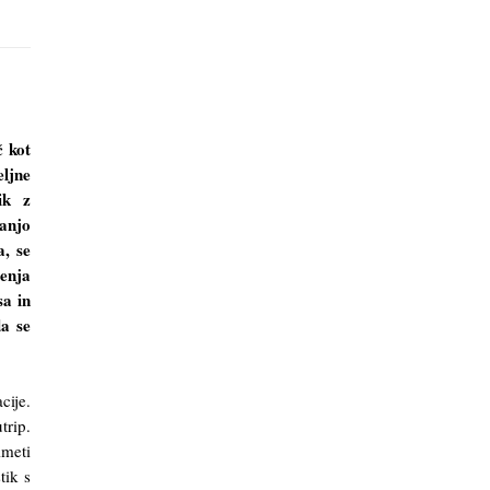
č kot
eljne
ik z
ranjo
a, se
jenja
sa in
da se
ije.
trip.
imeti
tik s