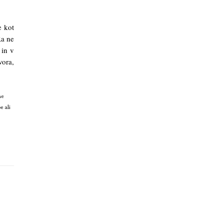
e kot
Ra ne
 in v
vora,
ne
e ali