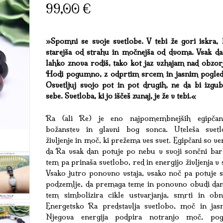
99,00
€
»Spomni se svoje svetlobe. V tebi že gori iskra, k
starejša od strahu in močnejša od dvoma. Vsak da
lahko znova rodiš, tako kot jaz vzhajam nad obzor
Hodi pogumno, z odprtim srcem in jasnim pogle
Osvetljuj svojo pot in pot drugih, ne da bi izgubl
sebe. Svetloba, ki jo iščeš zunaj, je že v tebi.«
Ra (ali Re) je eno najpomembnejših egipčan
božanstev in glavni bog sonca. Uteleša svetl
življenje in moč, ki prežema ves svet. Egipčani so ver
da Ra vsak dan potuje po nebu v svoji sončni bark
tem pa prinaša svetlobo, red in energijo življenja v 
Vsako jutro ponovno vstaja, vsako noč pa potuje s
podzemlje, da premaga teme in ponovno obudi dan
tem simbolizira cikle ustvarjanja, smrti in obn
Energetsko Ra predstavlja svetlobo, moč in jasn
Njegova energija podpira notranjo moč, po