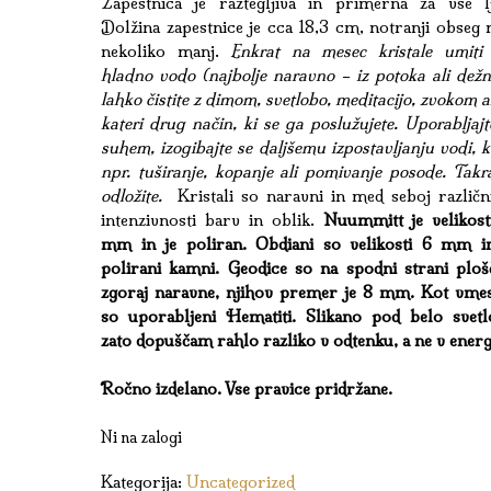
Zapestnica je raztegljiva in primerna za vse lj
Dolžina zapestnice je cca 18,3 cm, notranji obseg 
nekoliko manj.
Enkrat na mesec kristale umiti
hladno vodo (najbolje naravno – iz potoka ali dežn
lahko čistite z dimom, svetlobo, meditacijo, zvokom a
kateri drug način, ki se ga poslužujete. Uporabljaj
suhem, izogibajte se daljšemu izpostavljanju vodi, k
npr. tuširanje, kopanje ali pomivanje posode. Takr
odložite.
Kristali so naravni in med seboj različn
intenzivnosti barv in oblik.
Nuummitt je velikost
mm in je poliran. Obdiani so velikosti 6 mm i
polirani kamni. Geodice so na spodni strani plošč
zgoraj naravne, njihov premer je 8 mm. Kot vmes
so uporabljeni Hematiti. Slikano pod belo svetl
zato dopuščam rahlo razliko v odtenku, a ne v energi
Ročno izdelano. Vse pravice pridržane.
Ni na zalogi
Kategorija:
Uncategorized