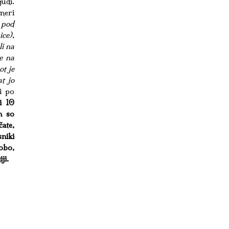
udi.
meri
 pod
ice),
li na
te na
ot je
at jo
i po
i 10
n so
ate,
niki
obo,
ji.