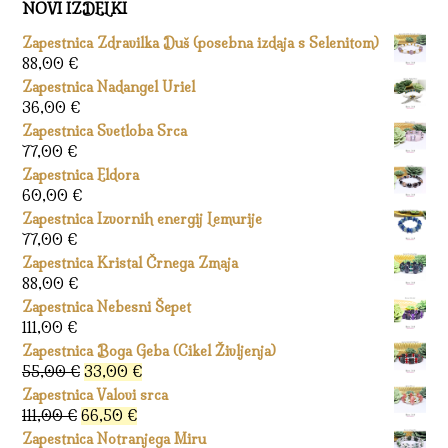
NOVI IZDELKI
Zapestnica Zdravilka Duš (posebna izdaja s Selenitom)
88,00
€
Zapestnica Nadangel Uriel
36,00
€
Zapestnica Svetloba Srca
77,00
€
Zapestnica Eldora
60,00
€
Zapestnica Izvornih energij Lemurije
77,00
€
Zapestnica Kristal Črnega Zmaja
88,00
€
Zapestnica Nebesni Šepet
111,00
€
Zapestnica Boga Geba (Cikel Življenja)
Izvirna
Trenutna
55,00
€
33,00
€
cena
cena
Zapestnica Valovi srca
je
je:
Izvirna
Trenutna
111,00
€
66,50
€
bila:
33,00 €.
cena
cena
Zapestnica Notranjega Miru