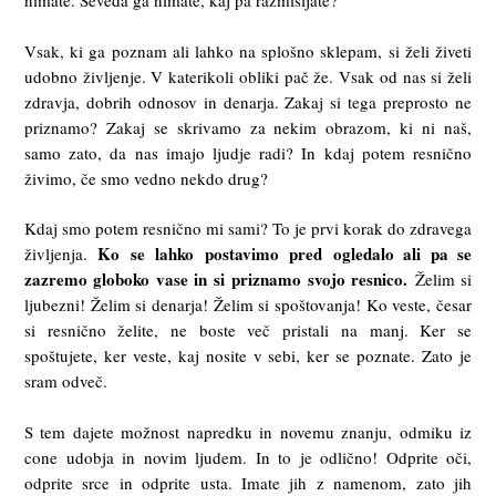
nimate. Seveda ga nimate, kaj pa razmišljate?
Vsak, ki ga poznam ali lahko na splošno sklepam, si želi živeti
udobno življenje. V katerikoli obliki pač že. Vsak od nas si želi
zdravja, dobrih odnosov in denarja. Zakaj si tega preprosto ne
priznamo? Zakaj se skrivamo za nekim obrazom, ki ni naš,
samo zato, da nas imajo ljudje radi? In kdaj potem resnično
živimo, če smo vedno nekdo drug?
Kdaj smo potem resnično mi sami? To je prvi korak do zdravega
Ko
se
lahko
postavimo
pred
ogledalo ali pa se
življenja.
zazremo globoko vase in si
priznamo svojo resnico.
Želim si
ljubezni! Želim si denarja! Želim si spoštovanja! Ko veste, česar
si resnično želite, ne boste več pristali na manj. Ker se
spoštujete, ker veste, kaj nosite v sebi, ker se poznate. Zato je
sram odveč.
S tem dajete možnost napredku in novemu znanju, odmiku iz
cone udobja in novim ljudem. In to je odlično! Odprite oči,
odprite srce in odprite usta. Imate jih z namenom, zato jih