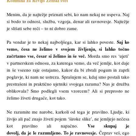
Kolumna za Revijo Ženski svet
Menim, da je najtežje priznati sebi, ko nam nekaj ne uspeva. Naj
si bodo to odnosi, služba, vzgoja, denar ali ravnovesje. Najtežje
je slišati sebe reči – to ni dobro zame.
Saj ko
Pa vendar je to nekaj najboljšega, kar si lahko poveste.
vemo, česa ne želimo
v
svojem
življenju,
si
lahko točno
začrtamo vse, česar si želimo in še več.
Morda smo res ‘ujeti’
v partnerskem odnosu, za katerega vemo, da več jemlje, kot daje
in še vseeno raje ostajamo, kakor da bi zbrali pogum in zaprli
poglavje, ki nam ne ustreza. Sprašujem se, kdaj smo postali tako
prestrašeni in praktično ujetniki svojega razuma? Nas je družba
oblikovala? Smo podlegli vsem vzorcem? Ali si preprosto ne
želimo živeti drugače, kot tako.
Ne razumite me narobe, karkoli od tega je pravilno. Ljudje, ki
živijo ali pač znajo živeti pojem ‘široke slike’, ne jemljejo nečesa
Vse skupaj je
kot pravilno ali napačno.
dovolj,
da
je
le
razumljeno.
To je
ravnovesje.
Čeprav veš, ego