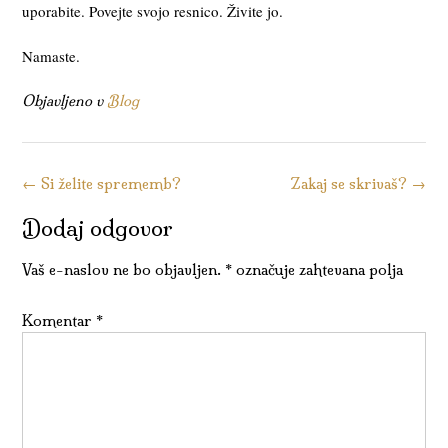
uporabite. Povejte svojo resnico. Živite jo.
Namaste.
Objavljeno v
Blog
Kazalo
←
Si želite sprememb?
Zakaj se skrivaš?
→
objav
Dodaj odgovor
Vaš e-naslov ne bo objavljen.
*
označuje zahtevana polja
Komentar
*