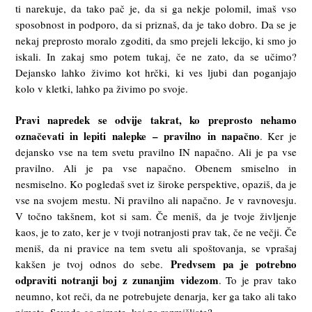
ti narekuje, da tako pač je, da si ga nekje polomil, imaš vso
sposobnost in podporo, da si priznaš, da je tako dobro. Da se je
nekaj preprosto moralo zgoditi, da smo prejeli lekcijo, ki smo jo
iskali. In zakaj smo potem tukaj, če ne zato, da se učimo?
Dejansko lahko živimo kot hrčki, ki ves ljubi dan poganjajo
kolo v kletki, lahko pa živimo po svoje.
Pravi napredek se odvije takrat, ko preprosto nehamo
označevati in
lepiti
nalepke
–
pravilno
in napačno
. Ker je
dejansko vse na tem svetu pravilno IN napačno. Ali je pa vse
pravilno. Ali je pa vse napačno. Obenem smiselno in
nesmiselno. Ko pogledaš svet iz široke perspektive, opaziš, da je
vse na svojem mestu. Ni pravilno ali napačno. Je v ravnovesju.
V točno takšnem, kot si sam. Če meniš, da je tvoje življenje
kaos, je to zato, ker je v tvoji notranjosti prav tak, če ne večji. Če
meniš, da ni pravice na tem svetu ali spoštovanja, se vprašaj
Predvsem pa je potrebno
kakšen je tvoj odnos do sebe.
odpraviti notranji boj
z
zunanjim
videzom
. To je prav tako
neumno, kot reči, da ne potrebujete denarja, ker ga tako ali tako