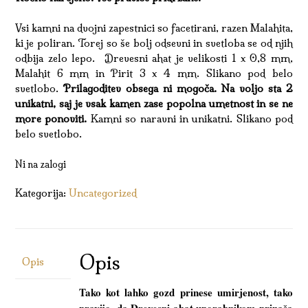
Vsi kamni na dvojni zapestnici so facetirani, razen Malahita,
ki je poliran. Torej so še bolj odsevni in svetloba se od njih
odbija zelo lepo. Drevesni ahat je velikosti 1 x 0,8 mm,
Malahit 6 mm in Pirit 3 x 4 mm. Slikano pod belo
svetlobo.
Prilagoditev obsega ni mogoča. Na voljo sta 2
unikatni, saj je vsak kamen zase popolna umetnost in se ne
more ponoviti.
Kamni so naravni in unikatni. Slikano pod
belo svetlobo.
Ni na zalogi
Kategorija:
Uncategorized
Opis
Opis
Tako kot lahko gozd prinese umirjenost, tako
pravijo, da Drevesni ahat uporabnikom prinaša