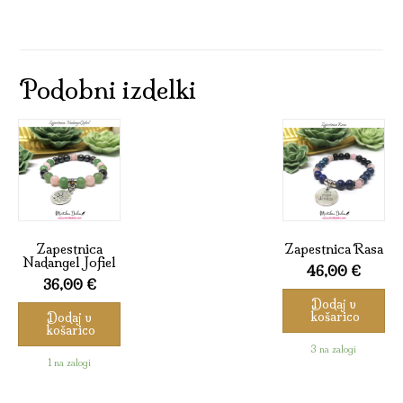
Podobni izdelki
Zapestnica
Zapestnica Rasa
Nadangel Jofiel
46,00
€
36,00
€
Dodaj v
košarico
Dodaj v
košarico
3 na zalogi
1 na zalogi