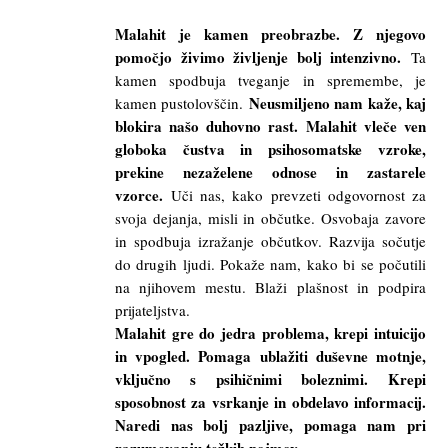
Malahit je kamen preobrazbe. Z njegovo
pomočjo živimo življenje bolj intenzivno.
Ta
kamen spodbuja tveganje in spremembe, je
Neusmiljeno nam kaže, kaj
kamen pustolovščin.
blokira našo duhovno rast. Malahit vleče ven
globoka čustva in psihosomatske vzroke,
prekine nezaželene odnose in zastarele
vzorce.
Uči nas, kako prevzeti odgovornost za
svoja dejanja, misli in občutke. Osvobaja zavore
in spodbuja izražanje občutkov. Razvija sočutje
do drugih ljudi. Pokaže nam, kako bi se počutili
na njihovem mestu. Blaži plašnost in podpira
prijateljstva.
Malahit gre do jedra problema, krepi intuicijo
in vpogled. Pomaga ublažiti duševne motnje,
vključno s psihičnimi boleznimi. Krepi
sposobnost za vsrkanje in obdelavo informacij.
Naredi nas bolj pazljive, pomaga nam pri