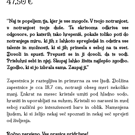
47,50
€
“Naj te popeljem tja, kjer je vse mogoče. V tvojo notranjost,
v notranjost tvoje duše. Ta skrivoma odkriva vse
odgovore, po katerih tako hrepeniš, pokaže toliko poti do
notranjega miru, ki jih z lahkoto spregledaš in odstira vse
talente in možnosti, ki si jih prinesla s seboj na ta svet.
Dovoli in spusti. Prepusti se in ji dovoli, da te vodi.
Prisluhni sebi in njej. Skupaj lahko živita najlepšo zgodbo.
Zgodbo, ki si jo izbrala sama. Zaupaj ji.”
Zapestnica je raztegljiva in primerna za vse ljudi. Dolžina
zapestnice je cca 18,7 cm, notranji obseg meri nekoliko
manj. Enkrat na mesec kristale umiti pod hladno vodo,
hraniti in uporabljati na suhem. Kristali so naravni in med
seboj različni po intenzivnosti barv in oblik. Namenjena
ljudem, ki si želijo nekaj več spoznati in nekaj več sprejeti
od življenja.
Ročno narejeno. Vse pravice pridržane!