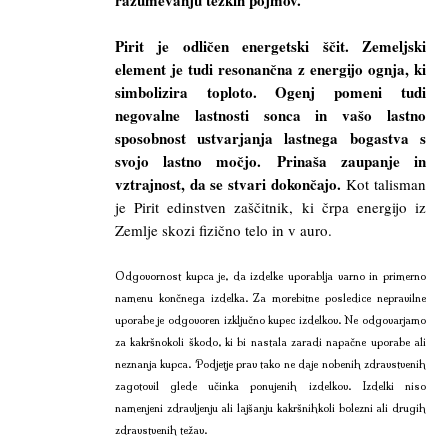
razumevanju težkih pojmov.
Pirit je odličen energetski ščit. Zemeljski
element je tudi resonančna z energijo ognja, ki
simbolizira toploto. Ogenj pomeni tudi
negovalne lastnosti sonca in vašo lastno
sposobnost ustvarjanja lastnega bogastva s
svojo lastno močjo. Prinaša zaupanje in
vztrajnost, da se stvari dokončajo.
Kot talisman
je Pirit edinstven zaščitnik, ki črpa energijo iz
Zemlje skozi fizično telo in v auro.
Odgovornost kupca je, da izdelke uporablja varno in primerno
namenu končnega izdelka. Za morebitne posledice nepravilne
uporabe je odgovoren izključno kupec izdelkov. Ne odgovarjamo
za kakršnokoli škodo, ki bi nastala zaradi napačne uporabe ali
neznanja kupca. Podjetje prav tako ne daje nobenih zdravstvenih
zagotovil glede učinka ponujenih izdelkov. Izdelki niso
namenjeni zdravljenju ali lajšanju kakršnihkoli bolezni ali drugih
zdravstvenih težav.