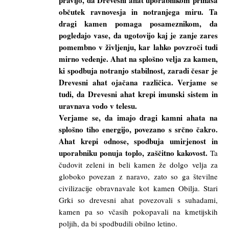
občutek ravnovesja in notranjega miru. Ta
dragi kamen pomaga posameznikom, da
pogledajo vase, da ugotovijo kaj je zanje zares
pomembno v življenju, kar lahko povzroči tudi
mirno vedenje. Ahat na splošno velja za kamen,
ki spodbuja notranjo stabilnost, zaradi česar je
Drevesni ahat ojačana različica. Verjame se
tudi, da Drevesni ahat krepi imunski sistem in
uravnava vodo v telesu.
Verjame se, da imajo dragi kamni ahata na
splošno tiho energijo, povezano s srčno čakro.
Ahat krepi odnose, spodbuja umirjenost in
uporabniku ponuja toplo, zaščitno kakovost.
Ta
čudovit zeleni in beli kamen že dolgo velja za
globoko povezan z naravo, zato so ga številne
civilizacije obravnavale kot kamen Obilja. Stari
Grki so drevesni ahat povezovali s suhadami,
kamen pa so včasih pokopavali na kmetijskih
poljih, da bi spodbudili obilno letino.