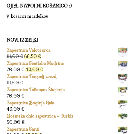
OJLA, NAPOLNI KOŠARICO :)
V košarici ni izdelkov
NOVI IZDELKI
Zapestnica Valovi srca
Izvirna
Trenutna
111,00
€
66,50
€
cena
cena
Zapestnica Svetloba Modrine
je
je:
Izvirna
Trenutna
70,00
€
42,00
€
bila:
66,50 €.
cena
cena
Zapestnica Tempelj zvezd
111,00 €.
je
je:
111,00
€
bila:
42,00 €.
Zapestnica Talisman Življenja
70,00 €.
70,00
€
Zapestnica Boginja Gaia
46,00
€
Boemska chic zapestnica – Turkiz
50,00
€
Zapestnica Santi