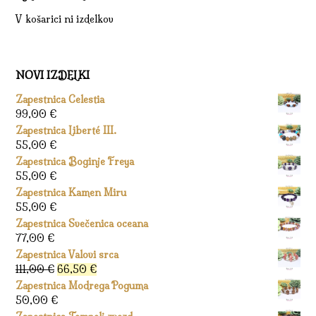
V košarici ni izdelkov
NOVI IZDELKI
Zapestnica Celestia
99,00
€
Zapestnica Liberté III.
55,00
€
Zapestnica Boginje Freya
55,00
€
Zapestnica Kamen Miru
55,00
€
Zapestnica Svečenica oceana
77,00
€
Zapestnica Valovi srca
Izvirna
Trenutna
111,00
€
66,50
€
cena
cena
Zapestnica Modrega Poguma
je
je:
50,00
€
bila:
66,50 €.