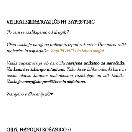
VELIKA IZBIRA RAZLIČNIH ZAPESTNIC
Po čem se razlikujemo od drugih?
Čisto vsaka je narejena unikatno, izpod rok srčne Umetnice, reiki
mojstrice in ustvarjalke.
Zato POHITI in izberi svojo!
Vsaka zapestnica je ob naročilu
narejena unikatno za naročnika
.
Vsi kamni se izberejo intuitivno.
Tako da se lahko odtenki barv in
ostale nianse kamnov malenkostno razlikujejo od slik izdelka.
Vsaka je energijsko prečiščena in aktivirana.
Narejeno v Sloveniji
OJLA, NAPOLNI KOŠARICO :)