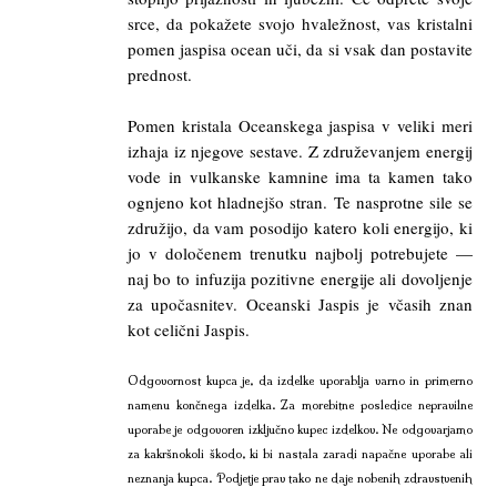
srce, da pokažete svojo hvaležnost, vas kristalni
pomen jaspisa ocean uči, da si vsak dan postavite
prednost.
Pomen kristala Oceanskega jaspisa v veliki meri
izhaja iz njegove sestave. Z združevanjem energij
vode in vulkanske kamnine ima ta kamen tako
ognjeno kot hladnejšo stran. Te nasprotne sile se
združijo, da vam posodijo katero koli energijo, ki
jo v določenem trenutku najbolj potrebujete —
naj bo to infuzija pozitivne energije ali dovoljenje
za upočasnitev. Oceanski Jaspis je včasih znan
kot celični Jaspis.
Odgovornost kupca je, da izdelke uporablja varno in primerno
namenu končnega izdelka. Za morebitne posledice nepravilne
uporabe je odgovoren izključno kupec izdelkov. Ne odgovarjamo
za kakršnokoli škodo, ki bi nastala zaradi napačne uporabe ali
neznanja kupca. Podjetje prav tako ne daje nobenih zdravstvenih