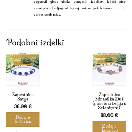
zagotovil glede učinka ponujenih izdelkov. Izdelki niso
namenjeni zdravljenju ali lajšanju kakršnihkoli bolezni ali drugih
zdravstvenih težav.
Podobni izdelki
Zapestnica
Zapestnica
Satya
Zdravilka Duš
(posebna izdaja s
36,00
€
Selenitom)
88,00
€
Dodaj v
košarico
Dodaj v
košarico