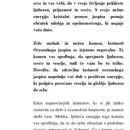
srce in vas vabi, da v svoje življenje pokličete
ljubezen, prijaznost in srečo. S svojo nežno
energijo kristalni pomen jaspisa ponuja
občutek udobja in opolnomočenja, ki neguje
vašo dušo.
Zelo mehak in nežen kamen, lastnosti
Oceanskega jaspisa so izjemno negovalne. Ta
kamen vas spodbuja, da sprejmete ljubezen,
srečo in veselje, tudi če vam bo to težko.
Dovolite, da zdravilne lastnosti oceanskega
jaspisa napolnijo vaš duh s pozitivno energijo,
ki podpira povečano veselje in globljo ljubezen
do sebe.
Eden najmočnejših namenov, ki si jih lahko
zastavite za delo z oceanskim Jaspisom, je namen
skrbi zase. Mehka, ljubeča energija tega kamna
vas spodbuja, da se do sebe obnašate s podobno
stopnjo prijaznosti in ljubezni. Če odprete svoje