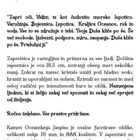
“Zapri oči. Vidim te kot čudovito morsko lepotico.
Varuhinja. Bojevnica. Lepotica. Kraljica Oceanov, rek in
voda. Vse to se združuje v tebi. Tvoja Duša kliče po še. Še
več svobode, ljubezni, podpore, miru, zaupanja. Duša kliče
po še. Prisluhni ji.”
Zapestnica je raztegljiva in primerna za vse ljudi. Dolžina
zapestnice je cca 18,5 cm, notranji obseg meri nekoliko
manj. Enkrat na mesec kristale umiti pod hladno vodo,
hraniti in uporabljati na suhem. Kristali so naravni in med
seboj različni po intenzivnosti barv in oblik.
Namenjena
ljudem, ki si želijo nekaj več spoznati in nekaj več sprejeti
od življenja.
Ročno izdelano. Vse pravice pridržane.
Kamen Oceanskega Jaspisa je ovalne facetirane oblike,
velikosti nekje 10 mm in AAA kvalitete. V zapestnici so