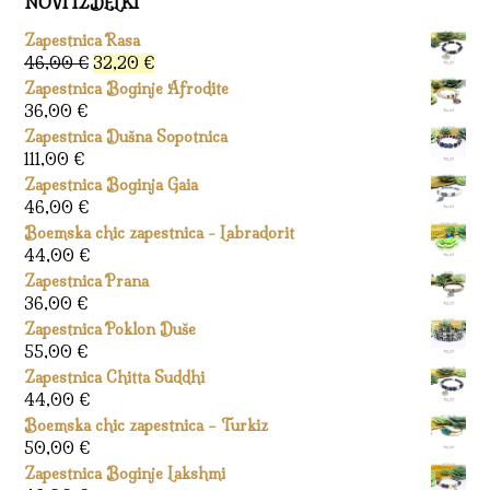
NOVI IZDELKI
Zapestnica Rasa
Izvirna
Trenutna
46,00
€
32,20
€
cena
cena
Zapestnica Boginje Afrodite
je
je:
36,00
€
bila:
32,20 €.
Zapestnica Dušna Sopotnica
46,00 €.
111,00
€
Zapestnica Boginja Gaia
46,00
€
Boemska chic zapestnica - Labradorit
44,00
€
Zapestnica Prana
36,00
€
Zapestnica Poklon Duše
55,00
€
Zapestnica Chitta Suddhi
44,00
€
Boemska chic zapestnica – Turkiz
50,00
€
Zapestnica Boginje Lakshmi