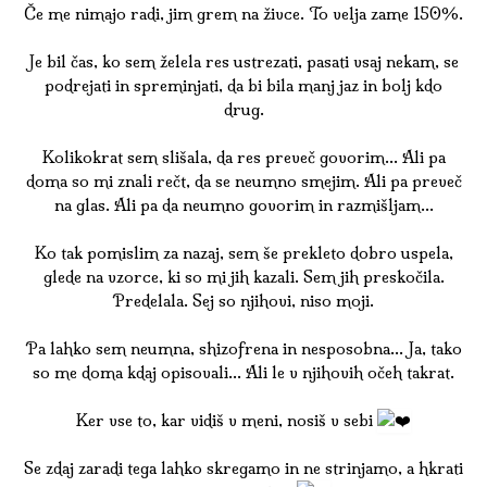
Če me nimajo radi, jim grem na živce. To velja zame 150%.
Je bil čas, ko sem želela res ustrezati, pasati vsaj nekam, se
podrejati in spreminjati, da bi bila manj jaz in bolj kdo
drug.
Kolikokrat sem slišala, da res preveč govorim… Ali pa
doma so mi znali rečt, da se neumno smejim. Ali pa preveč
na glas. Ali pa da neumno govorim in razmišljam…
Ko tak pomislim za nazaj, sem še prekleto dobro uspela,
glede na vzorce, ki so mi jih kazali. Sem jih preskočila.
Predelala. Sej so njihovi, niso moji.
Pa lahko sem neumna, shizofrena in nesposobna… Ja, tako
so me doma kdaj opisovali… Ali le v njihovih očeh takrat.
Ker vse to, kar vidiš v meni, nosiš v sebi
Se zdaj zaradi tega lahko skregamo in ne strinjamo, a hkrati