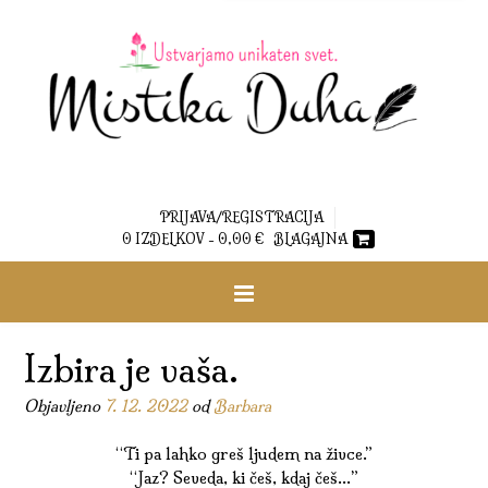
PRIJAVA/REGISTRACIJA
0 IZDELKOV -
0,00
€
BLAGAJNA
Izbira je vaša.
Objavljeno
7. 12. 2022
od
Barbara
“Ti pa lahko greš ljudem na živce.”
“Jaz? Seveda, ki češ, kdaj češ…”