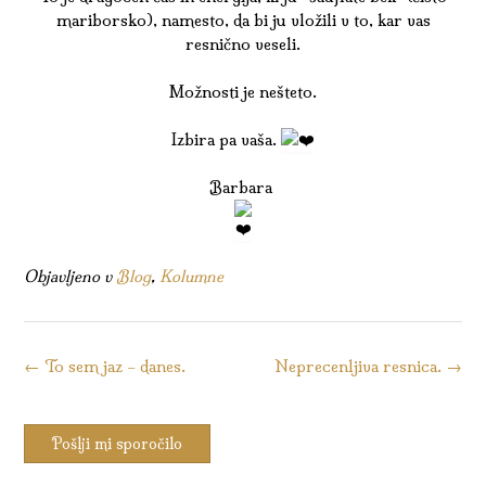
mariborsko), namesto, da bi ju vložili v to, kar vas
resnično veseli.
Možnosti je nešteto.
Izbira pa vaša.
Barbara
Objavljeno v
Blog
,
Kolumne
Kazalo
←
To sem jaz – danes.
Neprecenljiva resnica.
→
objav