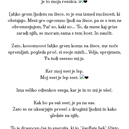
je to moja resnica.
Lahko grem ljudem na živce, to je ena izmed možnosti, ki
obstajajo. Meni gre ogromno ljudi na živce, pa se s tem ne
obremenjujem. Pač so, kaki so… To, da mene kaj grize
zaradi njih, se moram sama s tem bost. In naučit.
Zato, kooomooot lahko grem komu na živce, me noče
spremljati, pogleda proč, si svoje misli… Velja, sprejmem.
Pa tudi vseeno mi je.
Ker moj svet je lep.
Moj svet je lep svet.
Ima veliko odtenkov vsega, kar je in to mi je všeč.
Kak bo pa vaš svet, je pa na vas.
Zato se ne ukvarjajte preveč z drugimi ljudmi in kako
gledate na njih.
To je dragocen čas in energija, ki ju “šauflate bek“ (čisto