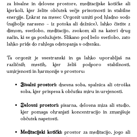
za bivalne in delovne prostore, meditacijske kotičke ali
kjerkoli, kjer želite občutek večje prisotnosti in stabilne
energije. Enkrat na mesec Orgonit umiti pod hladno vodo
(najbolje naravno – iz potoka ali dežnice), lahko čistite z
dimom, svetlobo, meditacijo, zvokom ali na kateri drug
način, ki se ga poslužujete. Slikano pod belo svetlobo, zato
lahko pride do rahlega odstopanja v odtenku.
Ta orgonit je vsestranski in ga lahko uporabljaš na
različnih mestih, kjer želiš podporo stabilnosti,
umirjenosti in harmonije v prostoru:
Bivalni prostori:
dnevna soba, spalnica ali otroška
soba, kjer prispeva k občutku miru in urejenosti.
Delovni prostori:
pisarna, delovna miza ali studio,
kjer pomaga ohranjati koncentracijo in zmanjšuje
občutek napetosti.
Meditacijski kotički:
prostor za meditacijo, jogo ali