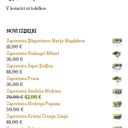
V košarici ni izdelkov
NOVI IZDELKI
Zapestnica Blagoslovov Marije Magdalene
111,00
€
Zapestnica Nadangel Mihael
36,00
€
Zapestnica Šepet Delfina
88,00
€
Zapestnica Prana
36,00
€
Zapestnica Svetloba Modrine
Izvirna
Trenutna
70,00
€
42,00
€
cena
cena
Zapestnica Modrega Poguma
je
je:
50,00
€
bila:
42,00 €.
Zapestnica Kristal Črnega Zmaja
70,00 €.
88,00
€