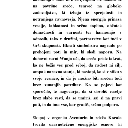
na površno srečo, temveč na globoko
zadovoljstvo, ki izhaja iz sprejetosti in
notranjega ravnovesja. Njena energija prinaša
veselje, lahkotnost in srčno toplino, občutek
domačnosti in varnosti ter harmonijo v
odnosih, tako v družini, partnerstvu kot tudi v
širši skupnosti. Hkrati simbolizira nagrado po
prehojeni poti in mir, ki sledi naporu. Na
duhovni ravni Wunjo uči, da sreča pride takrat,
ko ne bežiš več pred seboj, da radost ni cilj,
ampak naravno stanje, ki nastopi, ko si v stiku s
svojo resnico, in da je možno biti srečen tudi
brez zunanjih potrditev. Ko se pojavi kot
sporočilo, te nagovarja, da si dovoliš veselje
brez slabe vesti, da se umiriš, saj si na pravi
poti, in da ima vse, kar gradiš, srčno podporo.
Aventurin in rdeča Korala
Skupaj v orgonitu
tvorita uravnoteženo energijsko osnovo
, ki