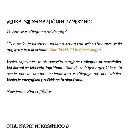
VELIKA IZBIRA RAZLIČNIH ZAPESTNIC
Po čem se razlikujemo od drugih?
Čisto vsaka je narejena unikatno, izpod rok srčne Umetnice, reiki
mojstrice in ustvarjalke.
Zato POHITI in izberi svojo!
Vsaka zapestnica je ob naročilu
narejena unikatno za naročnika
.
Vsi kamni se izberejo intuitivno.
Tako da se lahko odtenki barv in
ostale nianse kamnov malenkostno razlikujejo od slik izdelka.
Vsaka je energijsko prečiščena in aktivirana.
Narejeno v Sloveniji
OJLA, NAPOLNI KOŠARICO :)