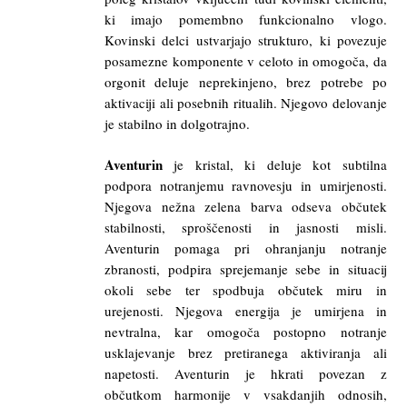
ki imajo pomembno funkcionalno vlogo.
Kovinski delci ustvarjajo strukturo, ki povezuje
posamezne komponente v celoto in omogoča, da
orgonit deluje neprekinjeno, brez potrebe po
aktivaciji ali posebnih ritualih. Njegovo delovanje
je stabilno in dolgotrajno.
Aventurin
je kristal, ki deluje kot subtilna
podpora notranjemu ravnovesju in umirjenosti.
Njegova nežna zelena barva odseva občutek
stabilnosti, sproščenosti in jasnosti misli.
Aventurin pomaga pri ohranjanju notranje
zbranosti, podpira sprejemanje sebe in situacij
okoli sebe ter spodbuja občutek miru in
urejenosti. Njegova energija je umirjena in
nevtralna, kar omogoča postopno notranje
usklajevanje brez pretiranega aktiviranja ali
napetosti. Aventurin je hkrati povezan z
občutkom harmonije v vsakdanjih odnosih,