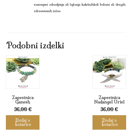
namenjeni zdravljenju ali lajšanju kakršnihkoli bolezni ali drugih
zdravstvenih težav.
Podobni izdelki
Zapestnica
Zapestnica
Ganesh
Nadangel Uriel
36,00
€
36,00
€
Dodaj v
Dodaj v
košarico
košarico