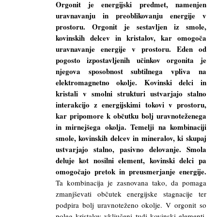
Orgonit je energijski predmet, namenjen
uravnavanju in preoblikovanju energije v
prostoru. Orgonit je sestavljen iz smole,
kovinskih delcev in kristalov, kar omogoča
uravnavanje energije v prostoru. Eden od
pogosto izpostavljenih učinkov orgonita je
njegova sposobnost subtilnega vpliva na
elektromagnetno okolje. Kovinski delci in
kristali v smolni strukturi ustvarjajo stalno
interakcijo z energijskimi tokovi v prostoru,
kar pripomore k občutku bolj uravnoteženega
in mirnejšega okolja. Temelji na kombinaciji
smole, kovinskih delcev in mineralov, ki skupaj
ustvarjajo stalno, pasivno delovanje. Smola
deluje kot nosilni element, kovinski delci pa
omogočajo pretok in preusmerjanje energije.
Ta kombinacija je zasnovana tako, da pomaga
zmanjševati občutek energijske stagnacije ter
podpira bolj uravnoteženo okolje. V orgonit so
poleg kristalov vključeni tudi kovinski elementi,