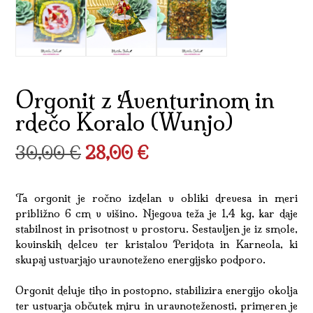
Orgonit z Aventurinom in
rdečo Koralo (Wunjo)
Izvirna
Trenutna
30,00
€
28,00
€
cena
cena
Ta orgonit je ročno izdelan v obliki drevesa in meri
je
je:
približno 6 cm v višino. Njegova teža je 1,4 kg, kar daje
bila:
28,00 €.
stabilnost in prisotnost v prostoru. Sestavljen je iz smole,
kovinskih delcev ter kristalov Peridota in Karneola, ki
30,00 €.
skupaj ustvarjajo uravnoteženo energijsko podporo.
Orgonit deluje tiho in postopno, stabilizira energijo okolja
ter ustvarja občutek miru in uravnoteženosti, primeren je