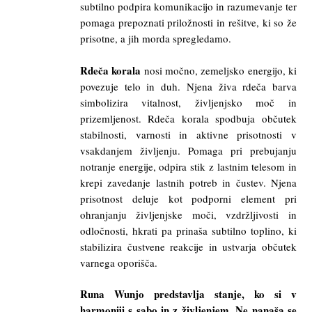
subtilno podpira komunikacijo in razumevanje ter
pomaga prepoznati priložnosti in rešitve, ki so že
prisotne, a jih morda spregledamo.
Rdeča korala
nosi močno, zemeljsko energijo, ki
povezuje telo in duh. Njena živa rdeča barva
simbolizira vitalnost, življenjsko moč in
prizemljenost. Rdeča korala spodbuja občutek
stabilnosti, varnosti in aktivne prisotnosti v
vsakdanjem življenju. Pomaga pri prebujanju
notranje energije, odpira stik z lastnim telesom in
krepi zavedanje lastnih potreb in čustev. Njena
prisotnost deluje kot podporni element pri
ohranjanju življenjske moči, vzdržljivosti in
odločnosti, hkrati pa prinaša subtilno toplino, ki
stabilizira čustvene reakcije in ustvarja občutek
varnega oporišča.
Runa Wunjo predstavlja stanje, ko si v
harmoniji s sabo in z življenjem. Ne nanaša se