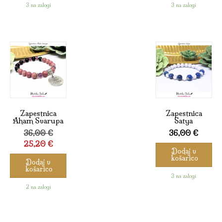
3 na zalogi
3 na zalogi
Zapestnica
Zapestnica
Aham Svarupa
Satya
Izvirna
36,00
€
36,00
€
cena
Trenutna
25,20
€
Dodaj v
je
cena
košarico
Dodaj v
bila:
je:
košarico
36,00 €.
25,20 €.
3 na zalogi
2 na zalogi