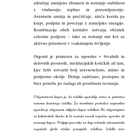
združuje umirjeno zbranost in notranjo stabilnost
z vitalnostjo, toplino in prizemljenostjo.
Aventurin umirja in prečiščuje, rdeča korala pa
krepi, podpira in povezuje z zemeljsko energijo.
Kombinacija obeh kristalov ustvarja občutek
celostne podpore – tako za notranji mir kot za
aktivno prisotnost v vsakdanjem življenju.
Orgonit je primeren za uporabo v bivalnih in
delovnih prostorih, meditacijskih kotičkih ali tam,
kjer želiš ustvariti bolj uravnoteženo, mirno in
podporno okolje. Deluje zadržano, postopno in
brez potrebe po razlagi ali posebnem ravnanju.
Odgovornost kupca je, da izdelke uporablja varno in primerno
namenu končnega izdelka. Za morebitne posledice nepravilne
uporabe je odgovoren izključno kupec izdelkov. Ne odgovarjamo
za kakršnokoli škodo, ki bi nastala zaradi napačne uporabe ali
neznanja kupca. Podjetje prav tako ne daje nobenih zdravstvenih
zagotovil glede učinka ponujenih izdelkov. Izdelki niso