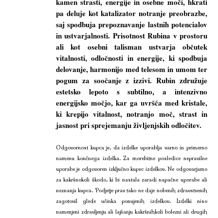
kamen strasti, energije in osebne moči, hkrati
pa deluje kot katalizator notranje preobrazbe,
saj spodbuja prepoznavanje lastnih potencialov
in ustvarjalnosti. Prisotnost Rubina v prostoru
ali kot osebni talisman ustvarja občutek
vitalnosti, odločnosti in energije, ki spodbuja
delovanje, harmonijo med telesom in umom ter
pogum za soočanje z izzivi. Rubin združuje
estetsko lepoto s subtilno, a intenzivno
energijsko močjo, kar ga uvršča med kristale,
ki krepijo vitalnost, notranjo moč, strast in
jasnost pri sprejemanju življenjskih odločitev.
Odgovornost kupca je, da izdelke uporablja varno in primerno
namenu končnega izdelka. Za morebitne posledice nepravilne
uporabe je odgovoren izključno kupec izdelkov. Ne odgovarjamo
za kakršnokoli škodo, ki bi nastala zaradi napačne uporabe ali
neznanja kupca. Podjetje prav tako ne daje nobenih zdravstvenih
zagotovil glede učinka ponujenih izdelkov. Izdelki niso
namenjeni zdravljenju ali lajšanju kakršnihkoli bolezni ali drugih