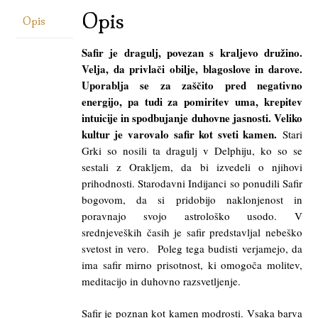
Opis
Opis
Safir je dragulj, povezan s kraljevo družino.
Velja, da privlači obilje, blagoslove in darove.
Uporablja se za zaščito pred negativno
energijo, pa tudi za pomiritev uma, krepitev
intuicije in spodbujanje duhovne jasnosti. Veliko
kultur je varovalo safir kot sveti kamen.
Stari
Grki so nosili ta dragulj v Delphiju, ko so se
sestali z Orakljem, da bi izvedeli o njihovi
prihodnosti. Starodavni Indijanci so ponudili Safir
bogovom, da si pridobijo naklonjenost in
poravnajo svojo astrološko usodo. V
srednjeveških časih je safir predstavljal nebeško
svetost in vero. Poleg tega budisti verjamejo, da
ima safir mirno prisotnost, ki omogoča molitev,
meditacijo in duhovno razsvetljenje.
Safir je poznan kot kamen modrosti. Vsaka barva