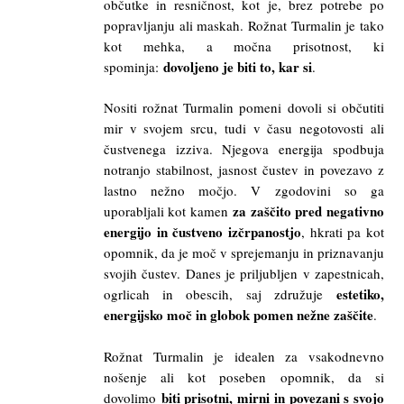
občutke in resničnost, kot je, brez potrebe po
popravljanju ali maskah. Rožnat Turmalin je tako
kot mehka, a močna prisotnost, ki
dovoljeno je biti to, kar si
spominja:
.
Nositi rožnat Turmalin pomeni dovoli si občutiti
mir v svojem srcu, tudi v času negotovosti ali
čustvenega izziva. Njegova energija spodbuja
notranjo stabilnost, jasnost čustev in povezavo z
lastno nežno močjo. V zgodovini so ga
za zaščito pred negativno
uporabljali kot kamen
energijo in čustveno izčrpanostjo
, hkrati pa kot
opomnik, da je moč v sprejemanju in priznavanju
svojih čustev. Danes je priljubljen v zapestnicah,
estetiko,
ogrlicah in obescih, saj združuje
energijsko moč in globok pomen nežne zaščite
.
Rožnat Turmalin je idealen za vsakodnevno
nošenje ali kot poseben opomnik, da si
biti prisotni, mirni in povezani s svojo
dovolimo