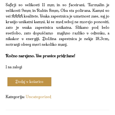
Safirji so velikosti 11 mm in so faceirani, Turmalin je
velikosti 9mm in Rubin 8mm. Oba sta polirana. Kamni so
vsi AAAA kvalitete. Vsaka zapestnica je umetnost zase, saj jo
krasijo unikatni kamni, ki se med seboj ne morejo ponoviti,
zato je vsaka zapestnica unikatna. Slikano pod belo
svetlobo, zato dopuščamo majhno razliko v odtenku, a
nikakor v energiji. Dolžina zapestnica je nekje 18,3cm,
notranji obseg meri nekoliko manj.
Ročno narejeno. Vse pravice pridržane!
1 na zalogi
Zapestnica
Dodaj v košarico
Dušna
Sopotnica
količina
Kategorija:
Uncategorized