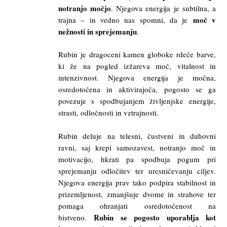
notranjo močjo
. Njegova energija je subtilna, a
moč v
trajna – in vedno nas spomni, da je
nežnosti in sprejemanju
.
Rubin je dragoceni kamen globoke rdeče barve,
ki že na pogled izžareva moč, vitalnost in
intenzivnost. Njegova energija je močna,
osredotočena in aktivirajoča, pogosto se ga
povezuje s spodbujanjem življenjske energije,
strasti, odločnosti in vztrajnosti.
Rubin deluje na telesni, čustveni in duhovni
ravni, saj krepi samozavest, notranjo moč in
motivacijo, hkrati pa spodbuja pogum pri
sprejemanju odločitev ter uresničevanju ciljev.
Njegova energija prav tako podpira stabilnost in
prizemljenost, zmanjšuje dvome in strahove ter
pomaga ohranjati osredotočenost na
Rubin se pogosto uporablja kot
bistveno.