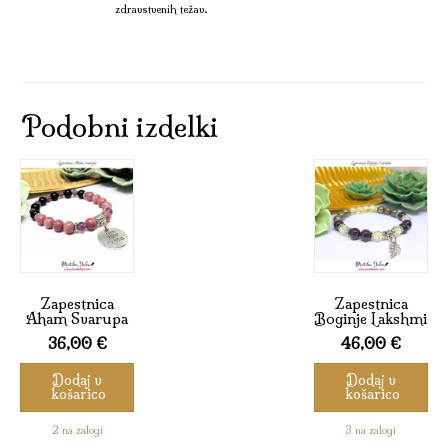
zdravstvenih težav.
Podobni izdelki
Zapestnica
Zapestnica
Aham Svarupa
Boginje Lakshmi
36,00
€
46,00
€
Dodaj v
Dodaj v
košarico
košarico
2 na zalogi
3 na zalogi