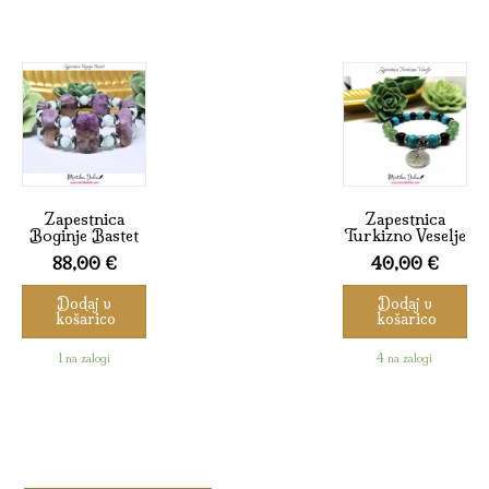
Zapestnica
Zapestnica
Boginje Bastet
Turkizno Veselje
88,00
€
40,00
€
Dodaj v
Dodaj v
košarico
košarico
1 na zalogi
4 na zalogi