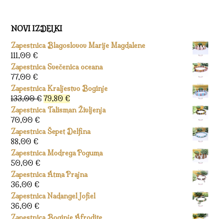
NOVI IZDELKI
Zapestnica Blagoslovov Marije Magdalene
111,00
€
Zapestnica Svečenica oceana
77,00
€
Zapestnica Kraljestvo Boginje
Izvirna
Trenutna
133,00
€
79,80
€
cena
cena
Zapestnica Talisman Življenja
je
je:
70,00
€
bila:
79,80 €.
Zapestnica Šepet Delfina
133,00 €.
88,00
€
Zapestnica Modrega Poguma
50,00
€
Zapestnica Atma Prajna
36,00
€
Zapestnica Nadangel Jofiel
36,00
€
Zapestnica Boginje Afrodite