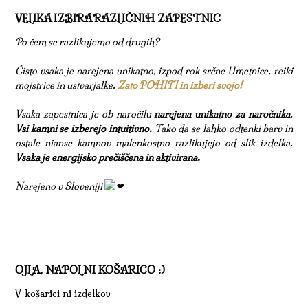
VELIKA IZBIRA RAZLIČNIH ZAPESTNIC
Po čem se razlikujemo od drugih?
Čisto vsaka je narejena unikatno, izpod rok srčne Umetnice, reiki
mojstrice in ustvarjalke.
Zato POHITI in izberi svojo!
Vsaka zapestnica je ob naročilu
narejena unikatno za naročnika
.
Vsi kamni se izberejo intuitivno.
Tako da se lahko odtenki barv in
ostale nianse kamnov malenkostno razlikujejo od slik izdelka.
Vsaka je energijsko prečiščena in aktivirana.
Narejeno v Sloveniji
OJLA, NAPOLNI KOŠARICO :)
V košarici ni izdelkov