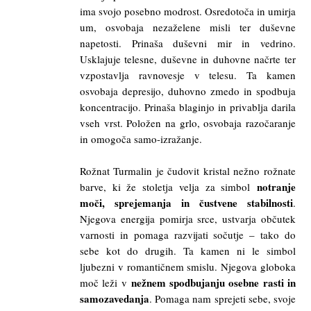
ima svojo posebno modrost. Osredotoča in umirja
um, osvobaja nezaželene misli ter duševne
napetosti. Prinaša duševni mir in vedrino.
Usklajuje telesne, duševne in duhovne načrte ter
vzpostavlja ravnovesje v telesu. Ta kamen
osvobaja depresijo, duhovno zmedo in spodbuja
koncentracijo. Prinaša blaginjo in privablja darila
vseh vrst. Položen na grlo, osvobaja razočaranje
in omogoča samo-izražanje.
Rožnat Turmalin je čudovit kristal nežno rožnate
notranje
barve, ki že stoletja velja za simbol
moči, sprejemanja in čustvene stabilnosti
.
Njegova energija pomirja srce, ustvarja občutek
varnosti in pomaga razvijati sočutje – tako do
sebe kot do drugih. Ta kamen ni le simbol
ljubezni v romantičnem smislu. Njegova globoka
nežnem spodbujanju osebne rasti in
moč leži v
samozavedanja
. Pomaga nam sprejeti sebe, svoje