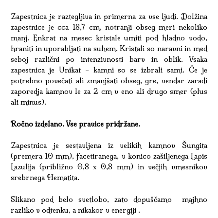
Zapestnica je raztegljiva in primerna za vse ljudi. Dolžina
zapestnice je cca 18,7 cm, notranji obseg meri nekoliko
manj. Enkrat na mesec kristale umiti pod hladno vodo,
hraniti in uporabljati na suhem. Kristali so naravni in med
seboj različni po intenzivnosti barv in oblik. Vsaka
zapestnica je Unikat – kamni so se izbrali sami. Če je
potrebno povečati ali zmanjšati obseg, gre, vendar zaradi
zaporedja kamnov le za 2 cm v eno ali drugo smer (plus
ali minus).
Ročno izdelano. Vse pravice pridržane.
Zapestnica je sestavljena iz velikih kamnov Šungita
(premera 10 mm), facetiranega, v konico zašiljenega Lapis
Lazulija (približno 0,8 x 0,8 mm) in večjih vmesnikov
srebrnega Hematita.
Slikano pod belo svetlobo, zato dopuščamo majhno
razliko v odtenku, a nikakor v energiji .