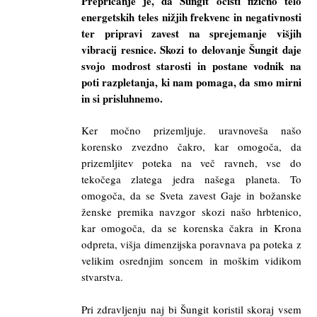
Prepričanje je, da Šungit očisti fizično telo
energetskih teles nižjih frekvenc in negativnosti
ter pripravi zavest na sprejemanje višjih
vibracij resnice. Skozi to delovanje Šungit daje
svojo modrost starosti in postane vodnik na
poti razpletanja, ki nam pomaga, da smo mirni
in si prisluhnemo.
Ker močno prizemljuje. uravnoveša našo
korensko zvezdno čakro, kar omogoča, da
prizemljitev poteka na več ravneh, vse do
tekočega zlatega jedra našega planeta. To
omogoča, da se Sveta zavest Gaje in božanske
ženske premika navzgor skozi našo hrbtenico,
kar omogoča, da se korenska čakra in Krona
odpreta, višja dimenzijska poravnava pa poteka z
velikim osrednjim soncem in moškim vidikom
stvarstva.
Pri zdravljenju naj bi Šungit koristil skoraj vsem