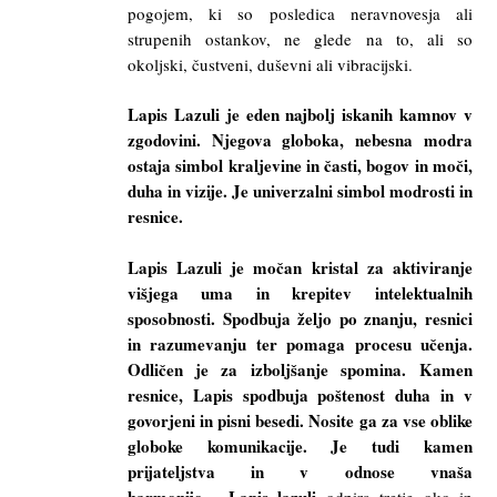
pogojem, ki so posledica neravnovesja ali
strupenih ostankov, ne glede na to, ali so
okoljski, čustveni, duševni ali vibracijski.
Lapis Lazuli je eden najbolj iskanih kamnov v
zgodovini. Njegova globoka, nebesna modra
ostaja simbol kraljevine in časti, bogov in moči,
duha in vizije. Je univerzalni simbol modrosti in
resnice.
Lapis Lazuli je močan kristal za aktiviranje
višjega uma in krepitev intelektualnih
sposobnosti. Spodbuja željo po znanju, resnici
in razumevanju ter pomaga procesu učenja.
Odličen je za izboljšanje spomina. Kamen
resnice, Lapis spodbuja poštenost duha in v
govorjeni in pisni besedi. Nosite ga za vse oblike
globoke komunikacije. Je tudi kamen
prijateljstva in v odnose vnaša
harmonijo.
Lapis lazuli
odpira tretje oko in