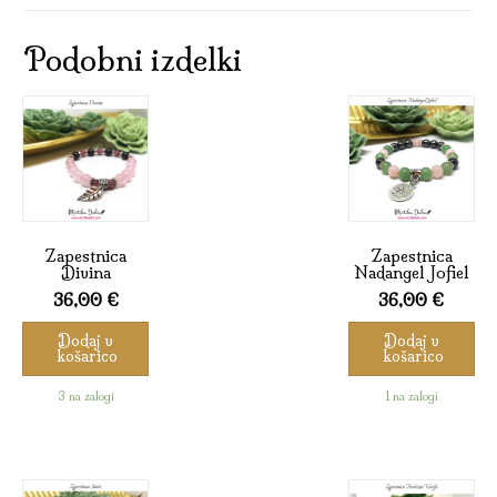
Podobni izdelki
Zapestnica
Zapestnica
Divina
Nadangel Jofiel
36,00
€
36,00
€
Dodaj v
Dodaj v
košarico
košarico
3 na zalogi
1 na zalogi