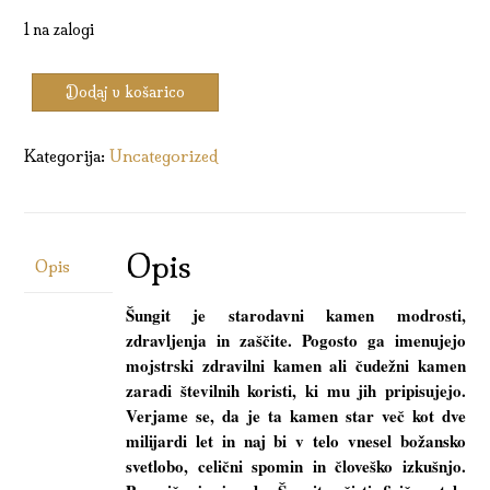
1 na zalogi
Zapestnica
Dodaj v košarico
Starodavni
kamen
modrosti
Kategorija:
Uncategorized
količina
Opis
Opis
Šungit je starodavni kamen modrosti,
zdravljenja in zaščite. Pogosto ga imenujejo
mojstrski zdravilni kamen ali čudežni kamen
zaradi številnih koristi, ki mu jih pripisujejo.
Verjame se, da je ta kamen star več kot dve
milijardi let in naj bi v telo vnesel božansko
svetlobo, celični spomin in človeško izkušnjo.