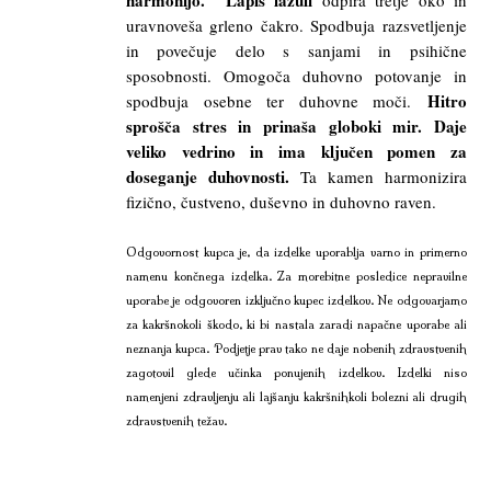
uravnoveša grleno čakro. Spodbuja razsvetljenje
in povečuje delo s sanjami in psihične
sposobnosti. Omogoča duhovno potovanje in
Hitro
spodbuja osebne ter duhovne moči.
sprošča stres in prinaša globoki mir. Daje
veliko vedrino in ima ključen pomen za
doseganje duhovnosti.
Ta kamen harmonizira
fizično, čustveno, duševno in duhovno raven.
Odgovornost kupca je, da izdelke uporablja varno in primerno
namenu končnega izdelka. Za morebitne posledice nepravilne
uporabe je odgovoren izključno kupec izdelkov. Ne odgovarjamo
za kakršnokoli škodo, ki bi nastala zaradi napačne uporabe ali
neznanja kupca. Podjetje prav tako ne daje nobenih zdravstvenih
zagotovil glede učinka ponujenih izdelkov. Izdelki niso
namenjeni zdravljenju ali lajšanju kakršnihkoli bolezni ali drugih
zdravstvenih težav.