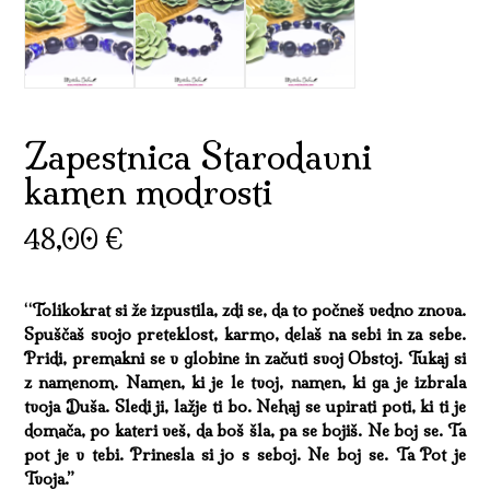
Zapestnica Starodavni
kamen modrosti
48,00
€
“Tolikokrat si že izpustila, zdi se, da to počneš vedno znova.
Spuščaš svojo preteklost, karmo, delaš na sebi in za sebe.
Pridi, premakni se v globine in začuti svoj Obstoj. Tukaj si
z namenom. Namen, ki je le tvoj, namen, ki ga je izbrala
tvoja Duša. Sledi ji, lažje ti bo. Nehaj se upirati poti, ki ti je
domača, po kateri veš, da boš šla, pa se bojiš. Ne boj se. Ta
pot je v tebi. Prinesla si jo s seboj. Ne boj se. Ta Pot je
Tvoja.”