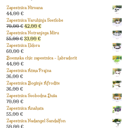
Zapestnica Nirvana
44,00
€
Zapestnica Varuhinja Svetlobe
Izvirna
Trenutna
70,00
€
42,00
€
cena
cena
Zapestnica Notranjega Miru
je
je:
Izvirna
Trenutna
55,00
€
33,00
€
bila:
42,00 €.
cena
cena
Zapestnica Eldora
70,00 €.
je
je:
60,00
€
bila:
33,00 €.
Boemska chic zapestnica - Labradorit
55,00 €.
44,00
€
Zapestnica Atma Prajna
36,00
€
Zapestnica Boginje Afrodite
36,00
€
Zapestnica Svobodna Duša
70,00
€
Zapestnica Anahata
55,00
€
Zapestnica Nadangel Sandalfon
50,00
€