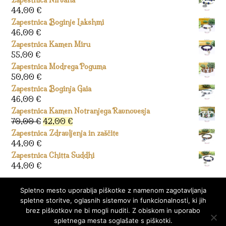
Zapestnica Nirvana
je
je:
44,00
€
bila:
42,00 €.
Zapestnica Boginje Lakshmi
70,00 €.
46,00
€
Zapestnica Kamen Miru
55,00
€
Zapestnica Modrega Poguma
50,00
€
Zapestnica Boginja Gaia
46,00
€
Zapestnica Kamen Notranjega Ravnovesja
Izvirna
Trenutna
70,00
€
42,00
€
cena
cena
Zapestnica Zdravljenja in zaščite
je
je:
44,00
€
bila:
42,00 €.
Zapestnica Chitta Suddhi
70,00 €.
44,00
€
Spletno mesto uporablja piškotke z namenom zagotavljanja
spletne storitve, oglasnih sistemov in funkcionalnosti, ki jih
brez piškotkov ne bi mogli nuditi. Z obiskom in uporabo
spletnega mesta soglašate s piškotki.