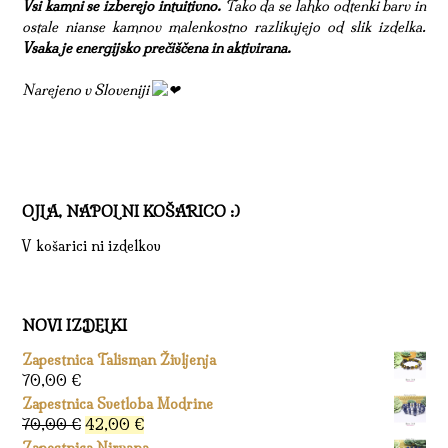
Vsi kamni se izberejo intuitivno.
Tako da se lahko odtenki barv in
ostale nianse kamnov malenkostno razlikujejo od slik izdelka.
Vsaka je energijsko prečiščena in aktivirana.
Narejeno v Sloveniji
OJLA, NAPOLNI KOŠARICO :)
V košarici ni izdelkov
NOVI IZDELKI
Zapestnica Talisman Življenja
70,00
€
Zapestnica Svetloba Modrine
Izvirna
Trenutna
70,00
€
42,00
€
cena
cena