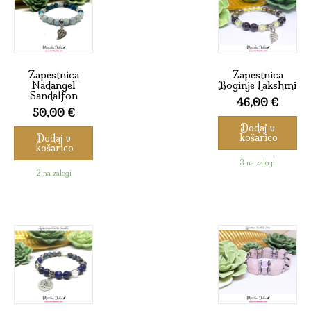
Zapestnica
Zapestnica
Nadangel
Boginje Lakshmi
Sandalfon
46,00
€
50,00
€
Dodaj v
košarico
Dodaj v
košarico
3 na zalogi
2 na zalogi