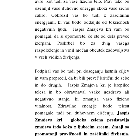
avro, kot tudi za vaše fizično telo. Prav tako bo
ozemljil vašo duhovno energijo skozi vašo srčno
čakro. Obkrožil vas bo tudi z zaščitnimi
energijami, ki vas bodo oddaljile od toksičnosti
negativnih ljudi. Jaspis Zmajeva kri vam bo
pomagal, da si opomorete, če ste od dela preveč
izčrpani. Poskrbel bo za dvig vašega
razpoloženje in vrnil močan občutek zadovoljstva
v vseh vidikih življenja.
Podpiral vas bo tudi pri doseganju lastnih ciljev
in vam preprečil, da bi bili preveč kritični do sebe
in do drugih. Jaspis Zmajeva kri je krepilec
telesa in bo obravnaval vsako nezdravo ali
negativno stanje, ki zmanjša vašo fizično
vitalnost. Zdravilne energije bodo telesu
Jaspis
pomagale tudi pri duhovnem čiščenju.
Zmajeva kri globoka zelena predstavlja
zmajevo trdo kožo z ljubečim srcem. Zmaji so
promotorji pravičnosti in zaščitniki življenja.