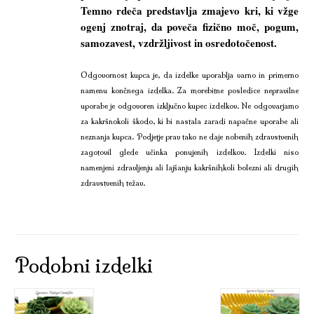
Temno rdeča predstavlja zmajevo kri, ki vžge
ogenj znotraj, da poveča fizično moč, pogum,
samozavest, vzdržljivost in osredotočenost.
Odgovornost kupca je, da izdelke uporablja varno in primerno
namenu končnega izdelka. Za morebitne posledice nepravilne
uporabe je odgovoren izključno kupec izdelkov. Ne odgovarjamo
za kakršnokoli škodo, ki bi nastala zaradi napačne uporabe ali
neznanja kupca. Podjetje prav tako ne daje nobenih zdravstvenih
zagotovil glede učinka ponujenih izdelkov. Izdelki niso
namenjeni zdravljenju ali lajšanju kakršnihkoli bolezni ali drugih
zdravstvenih težav.
Podobni izdelki