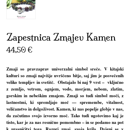
Zapestnica Zmajev Kamen
44,50
€
Zmaji so pravzaprav univerzalni simbol sreče. V kitajski
kulturi so zmaji najvišje uvrščeno bitje, saj jim je posvečenih
veliko templjev in svetišč. Obstajalo bi naj 9 vrst – vključno
z zemljo, vetrom, ognjem, vodo, morjem, nebom, zlatim,
gorskim in nebeškim zmajem. Zmaji so tudi simbol moči, z
lastnostmi, ki spremljajo moč — spremembe, vitalnost,
veličanstvo in dolgoživost. Kamen, ki nas popelje globje v nas,
da začutimo svojo izvorno moč. Tako tudi ugotovimo kaj je
tisto, kar je za nas resnično pomembno – in se podamo na pot
k uresničitvi tega. Razpri zmaj, svoja krila. Dvigni se v