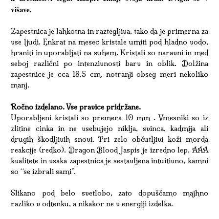
višave.
Zapestnica je lahkotna in raztegljiva, tako da je primerna za
vse ljudi. Enkrat na mesec kristale umiti pod hladno vodo,
hraniti in uporabljati na suhem. Kristali so naravni in med
seboj različni po intenzivnosti barv in oblik. Dolžina
zapestnice je cca 18,5 cm, notranji obseg meri nekoliko
manj.
Ročno izdelano. Vse pravice pridržane.
Uporabljeni kristali so premera 10 mm . Vmesniki so iz
zlitine cinka in ne vsebujejo niklja, svinca, kadmija ali
drugih škodljivih snovi. Pri zelo občutljivi koži morda
reakcije (redko). Dragon Blood Jaspis je izredno lep, AAA
kvalitete in vsaka zapestnica je sestavljena intuitivno, kamni
so “se izbrali sami”.
Slikano pod belo svetlobo, zato dopuščamo majhno
razliko v odtenku, a nikakor ne v energiji izdelka.