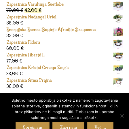
Zapestnica Varuhinja Svetlobe
Izvirna
Trenutna
70,00
€
42,00
€
cena
cena
Zapestnica Nadangel Uriel
je
je:
36,00
€
bila:
42,00 €.
Energijska Esenca Boginje Afrodite Dragocena
70,00 €.
33,00
€
Zapestnica Eldora
60,00
€
Zapestnica Liberté I.
77,00
€
Zapestnica Kristal Črnega Zmaja
88,00
€
Zapestnica Atma Prajna
36,00
€
Spletno mesto uporablja piškotke z namenom zagotavljanja
spletne storitve, oglasnih sistemov in funkcionalnosti, ki jih
brez piškotkov ne bi mogli nuditi. Z obiskom in uporabo
spletnega mesta soglašate s piškotki.
Stran izdelal
Miha Goričanec
Sprejmem
Zavrnem
Več ...