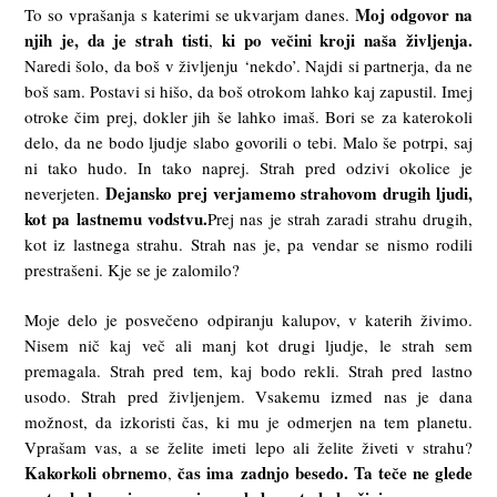
Moj odgovor na
To so vprašanja s katerimi se ukvarjam danes.
njih je, da je strah tisti
ki
po
večini
kroji naša življenja.
,
Naredi šolo, da boš v življenju ‘nekdo’. Najdi si partnerja, da ne
boš sam. Postavi si hišo, da boš otrokom lahko kaj zapustil. Imej
otroke čim prej, dokler jih še lahko imaš. Bori se za katerokoli
delo, da ne bodo ljudje slabo govorili o tebi. Malo še potrpi, saj
ni tako hudo. In tako naprej. Strah pred odzivi okolice je
Dejansko prej
verjamemo
strahovom
drugih ljudi,
neverjeten.
kot pa lastnemu vodstvu.
Prej nas je strah zaradi strahu drugih,
kot iz lastnega strahu. Strah nas je, pa vendar se nismo rodili
prestrašeni. Kje se je zalomilo?
Moje delo je posvečeno odpiranju kalupov, v katerih živimo.
Nisem nič kaj več ali manj kot drugi ljudje, le strah sem
premagala. Strah pred tem, kaj bodo rekli. Strah pred lastno
usodo. Strah pred življenjem. Vsakemu izmed nas je dana
možnost, da izkoristi čas, ki mu je odmerjen na tem planetu.
Vprašam vas, a se želite imeti lepo ali želite živeti v strahu?
Kakorkoli obrnemo
čas
ima
zadnjo besedo. Ta teče ne glede
,