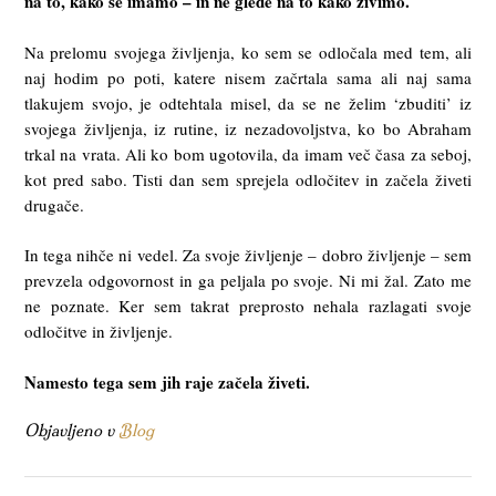
na to, kako se imamo – in ne glede na to kako živimo.
Na prelomu svojega življenja, ko sem se odločala med tem, ali
naj hodim po poti, katere nisem začrtala sama ali naj sama
tlakujem svojo, je odtehtala misel, da se ne želim ‘zbuditi’ iz
svojega življenja, iz rutine, iz nezadovoljstva, ko bo Abraham
trkal na vrata. Ali ko bom ugotovila, da imam več časa za seboj,
kot pred sabo. Tisti dan sem sprejela odločitev in začela živeti
drugače.
In tega nihče ni vedel. Za svoje življenje – dobro življenje – sem
prevzela odgovornost in ga peljala po svoje. Ni mi žal. Zato me
ne poznate. Ker sem takrat preprosto nehala razlagati svoje
odločitve in življenje.
Namesto tega sem jih raje začela živeti.
Objavljeno v
Blog