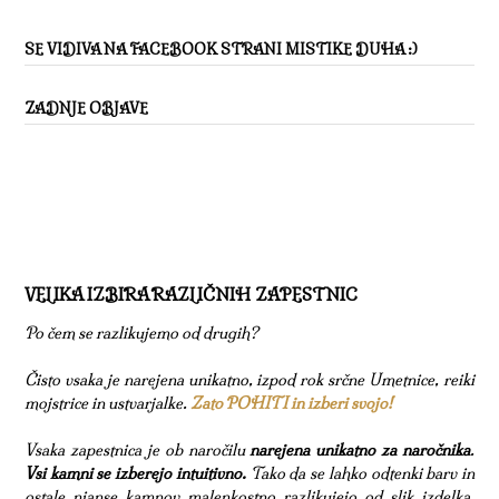
SE VIDIVA NA FACEBOOK STRANI MISTIKE DUHA :)
ZADNJE OBJAVE
VELIKA IZBIRA RAZLIČNIH ZAPESTNIC
Po čem se razlikujemo od drugih?
Čisto vsaka je narejena unikatno, izpod rok srčne Umetnice, reiki
mojstrice in ustvarjalke.
Zato POHITI in izberi svojo!
Vsaka zapestnica je ob naročilu
narejena unikatno za naročnika
.
Vsi kamni se izberejo intuitivno.
Tako da se lahko odtenki barv in
ostale nianse kamnov malenkostno razlikujejo od slik izdelka.