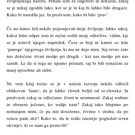
življenjskega nazora. Pehala sem za odgovori in dokazili, zakaj
se je nekaj zgodilo tako, kot se je in kaj bi lahko bilo drugače.
Kako bi naredila jaz. In predvsem, kako bi bilo ‘prav’.
Če mi danes želi nekdo pojasnjevati moje življenje, lahko takoj,
kakor hitro odpre usta in začne soditi moje odločitve, vidim, kje
se je ustavil njegov napredek. Česa se boji in katere so tiste
‘panoge’ njegovega življenja, ki mu ne dajo miru. Saj ravno zato
nas določene stvari motijo pri drugih – ker nas motijo pri nas
samih. Le da si tega ne upamo priznati, saj bi bili označeni za
manj sposobne ali slabe.
Ne vem kdaj točno se je v našem razvoju nekdo odločil
oblikovati ‘famo’, da je lahko človek boljši od so-človeka. In
predvsem zakaj se odločamo živeti te neumnosti. Zakaj sodimo
in obenem jočemo, ko sodijo nam? Zakaj tako hlepimo po
notranjem miru, če pa mir dosežemo, živimo v strahu, da po
soncu pade dež? Kako to, da le redki zmorejo pogledati izven
okvirjev, ki so nam ga postavili?