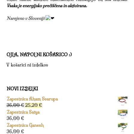
Vsaka je energijsko prečiščena in aktivirana.
Narejeno v Sloveniji
OJLA, NAPOLNI KOŠARICO :)
V košarici ni izdelkov
NOVI IZDELKI
Zapestnica Aham Svarupa
Izvirna
Trenutna
36,00
€
25,20
€
cena
cena
Zapestnica Satya
je
je:
36,00
€
bila:
25,20 €.
Zapestnica Ganesh
36,00 €.
36,00
€