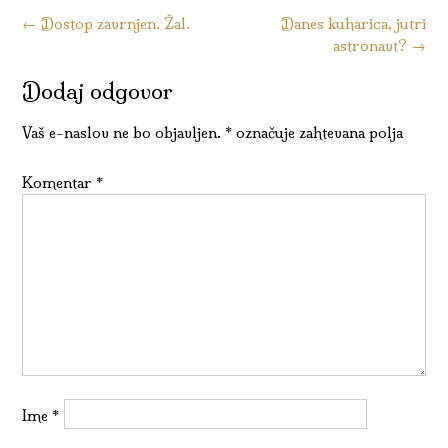
Kazalo
←
Dostop zavrnjen. Žal.
Danes kuharica, jutri
astronavt?
→
objav
Dodaj odgovor
Vaš e-naslov ne bo objavljen.
*
označuje zahtevana polja
Komentar
*
Ime
*