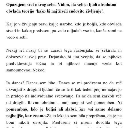
Opazujem svet okrog sebe. Vidim, da veliko ljudi absolutno
obvlada teorijo ‘kako bi naj živeli čudovito življenje’.
Kaj je v življenju prav, kaj je narobe, kdo je boljši, kdo obvlada
stvari in kako; predvsem pa vedo o ljudeh vse to, kar še sami ne
vedo o sebi.
Nekaj let nazaj bi se zaradi tega razburjala, se sekirala in
dokazovala svoj prav. Dejansko bi jim verjela, da so njihova
predvidevanja točna in bi njihovo mnenje vzela kot
samoumevno. Nekoč.
In danes? Danes sem tiho. Danes se mi predvsem ne da več
ukvarjati z drugimi ljudmi, če se le-ti kak teden prej ne najavijo
in pridejo na individualno svetovanje. Pa ne da sem karkoli več
Ni
od drugih. Ravno obratno – moj rang ni več pomemben.
pomembno, kdo je boljši ali slabši
ker
vsi
samo delamo
,
najboljše, kar znamo.
Za to lekcijo sem bila prepričana, da je ne
bom nikoli osvojila. Predvsem si nisem dovolila tega