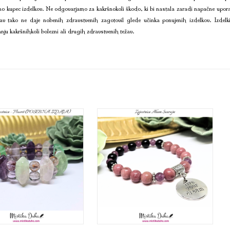
no kupec izdelkov. Ne odgovarjamo za kakršnokoli škodo, ki bi nastala zaradi napačne upora
av tako ne daje nobenih zdravstvenih zagotovil glede učinka ponujenih izdelkov. Izdelk
anju kakršnihkoli bolezni ali drugih zdravstvenih težav.