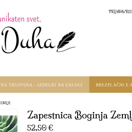
PRIJAVA/RE
TNA TRGOVINA – IZDELKI NA ZALOGI
BREZPLAČNI E-
ZEMLJE
Zapestnica Boginja Zeml
52,50
€