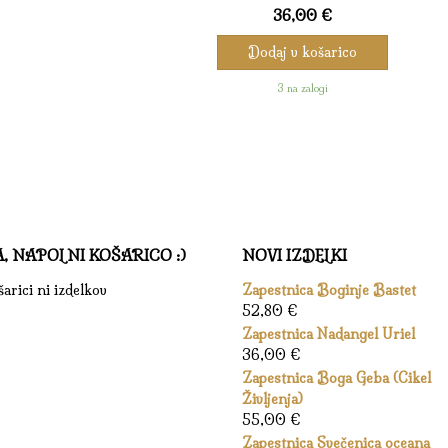
36,00
€
Dodaj v košarico
3 na zalogi
A, NAPOLNI KOŠARICO :)
NOVI IZDELKI
arici ni izdelkov
Zapestnica Boginje Bastet
52,80
€
Zapestnica Nadangel Uriel
36,00
€
Zapestnica Boga Geba (Cikel
Življenja)
55,00
€
Zapestnica Svečenica oceana