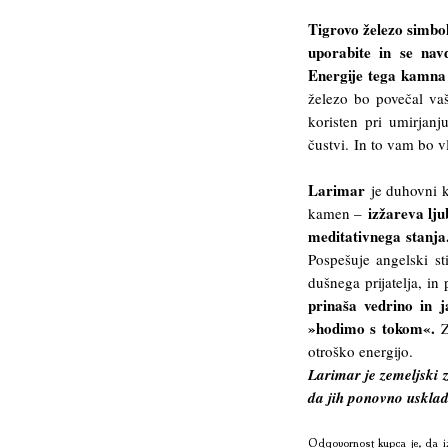
Tigrovo železo simbol
uporabite in se nav
Energije tega kamna 
železo bo povečal vaš
koristen pri umirjan
čustvi. In to vam bo v
Larimar
je duhovni ka
i
zžareva lju
kamen –
meditativnega stanja.
Pospešuje angelski st
dušnega prijatelja, in
prinaša vedrino in j
»hodimo s tokom«.
Z
otroško energijo.
Larimar je zemeljski 
da jih ponovno usklad
Odgovornost kupca je, da iz