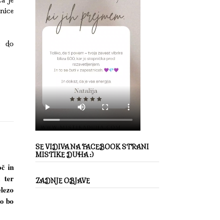
tnice
e do
SE VIDIVA NA FACEBOOK STRANI
MISTIKE DUHA :)
oč in
a ter
ZADNJE OBJAVE
elezo
zo bo