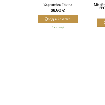
Zapestnica Divina
Mističn
(P
36,00
€
Dodaj v košarico
3 na zalogi