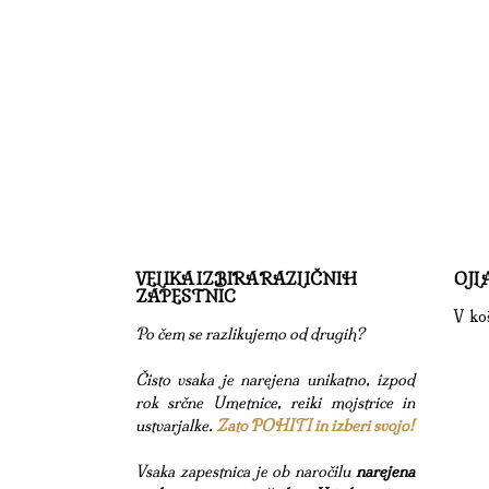
VELIKA IZBIRA RAZLIČNIH
OJL
ZAPESTNIC
V koš
Po čem se razlikujemo od drugih?
Čisto vsaka je narejena unikatno, izpod
rok srčne Umetnice, reiki mojstrice in
ustvarjalke.
Zato POHITI in izberi svojo!
Vsaka zapestnica je ob naročilu
narejena