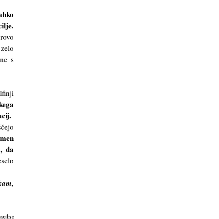
lahko
ilje.
grovo
 zelo
 ne s
finji
okega
cij.
ščejo
amen
a, da
eselo
skam,
avilne