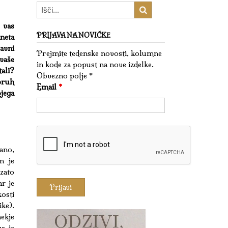
 vas
PRIJAVA NA NOVIČKE
neta
avni
Prejmite tedenske novosti, kolumne
 vaše
in kode za popust na nove izdelke.
tali?
Obvezno polje *
bruh
Email
*
jega
ano,
n je
 zato
ar je
kosti
ke).
ekje
a je