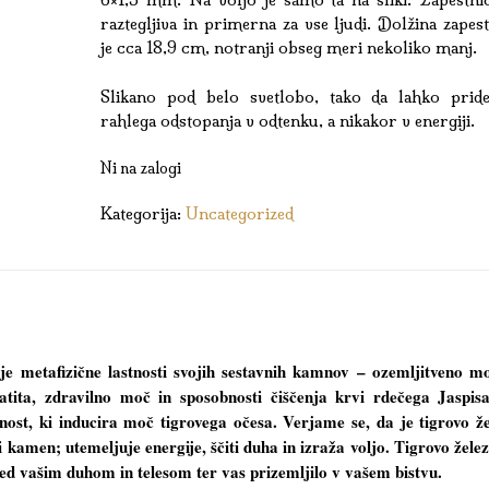
raztegljiva in primerna za vse ljudi. Dolžina zapes
je cca 18,9 cm, notranji obseg meri nekoliko manj.
Slikano pod belo svetlobo, tako da lahko prid
rahlega odstopanja v odtenku, a nikakor v energiji.
Ni na zalogi
Kategorija:
Uncategorized
je metafizične lastnosti svojih sestavnih kamnov – ozemljitveno m
atita, zdravilno moč in sposobnosti čiščenja krvi rdečega Jaspis
nost, ki inducira moč tigrovega očesa. Verjame se, da je tigrovo ž
 kamen; utemeljuje energije, ščiti duha in izraža voljo. Tigrovo žele
ed vašim duhom in telesom ter vas prizemljilo v vašem bistvu.