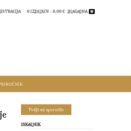
GISTRACIJA
0 IZDELKOV -
0,00
€
BLAGAJNA
PRIROČNIK
je
ISKALNIK