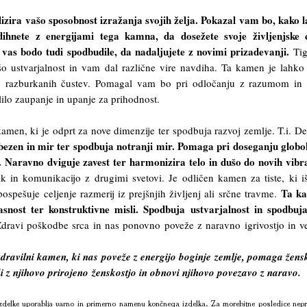
izira vašo sposobnost izražanja svojih želja. Pokazal vam bo, kako 
dihnete z energijami tega kamna, da dosežete svoje življenjske c
vas bodo tudi spodbudile, da nadaljujete z novimi prizadevanji.
Ti
o ustvarjalnost in vam dal različne vire navdiha. Ta kamen je lahko
ju razburkanih čustev. Pomagal vam bo pri odločanju z razumom in
lilo zaupanje in upanje za prihodnost.
men, ki je odprt za nove dimenzije ter spodbuja razvoj zemlje. T.i. Del
bezen in mir ter spodbuja notranji mir. Pomaga pri doseganju glob
 Naravno dviguje zavest ter harmonizira telo in dušo do novih vibra
ik in komunikacijo z drugimi svetovi. Je odličen kamen za tiste, ki i
Ta k
 pospešuje celjenje razmerij iz prejšnjih življenj ali srčne travme.
asnost ter konstruktivne misli. Spodbuja ustvarjalnost in spodbuj
dravi poškodbe srca in nas ponovno poveže z naravno igrivostjo in v
zdravilni kamen, ki nas poveže z energijo boginje zemlje, pomaga žen
i z njihovo prirojeno ženskostjo in obnovi njihovo povezavo z naravo.
delke uporablja varno in primerno namenu končnega izdelka. Za morebitne posledice nepr