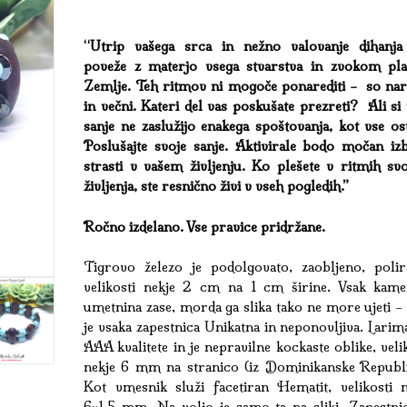
“Utrip vašega srca in nežno valovanje dihanja
poveže z materjo vsega stvarstva in zvokom pla
Zemlje. Teh ritmov ni mogoče ponarediti – so nar
in večni. Kateri del vas poskušate prezreti? Ali si
sanje ne zaslužijo enakega spoštovanja, kot vse os
Poslušajte svoje sanje. Aktivirale bodo močan iz
strasti v vašem življenju. Ko plešete v ritmih svo
življenja, ste resnično živi v vseh pogledih.”
Ročno izdelano. Vse pravice pridržane.
Tigrovo železo je podolgovato, zaobljeno, polir
velikosti nekje 2 cm na 1 cm širine. Vsak kame
umetnina zase, morda ga slika tako ne more ujeti –
je vsaka zapestnica Unikatna in neponovljiva. Larim
AAA kvalitete in je nepravilne kockaste oblike, veli
nekje 6 mm na stranico (iz Dominikanske Republi
Kot vmesnik služi facetiran Hematit, velikosti n
6×1,5 mm. Na voljo je samo ta na sliki. Zapestnic