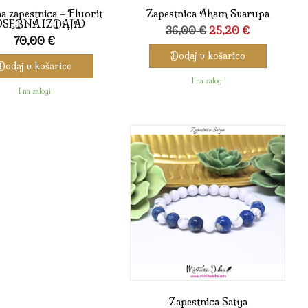
a zapestnica – Fluorit
Zapestnica Aham Svarupa
OSEBNA IZDAJA)
Izvirna
Trenutna
36,00
€
25,20
€
70,00
€
cena
cena
Dodaj v košarico
je
je:
Dodaj v košarico
bila:
25,20 €.
1 na zalogi
36,00 €.
1 na zalogi
Zapestnica Satya