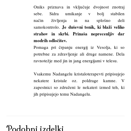
Oniks priznava in vključuje dvojnost znotraj
sebe. Sidra umikanje v bolj stabilen
način življenja in na splošno deli
Je duševni tonik, ki blaži veliko
samokontrolo.
strahov in skrbi. Prinaša neprecenljiv dar
modrih odločitev.
Pomaga pri črpanju energij iz Vesolja, ki so
potrebne za zdravljenje ali druge namene. Dela
ravnotežje med jin in jang energijami v telesu.
Vsakemu Nadangelu kristaloterapevti pripisujejo
nekatere kristale oz. poldrage kamne. V
zapestnici so združeni le nekateri izmed teh, ki
jih pripisujejo temu Nadangelu.
Podobni izdelki