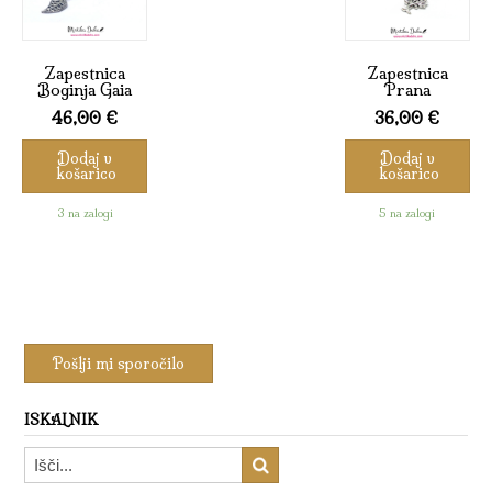
Zapestnica
Zapestnica
Boginja Gaia
Prana
46,00
€
36,00
€
Dodaj v
Dodaj v
košarico
košarico
3 na zalogi
5 na zalogi
ISKALNIK