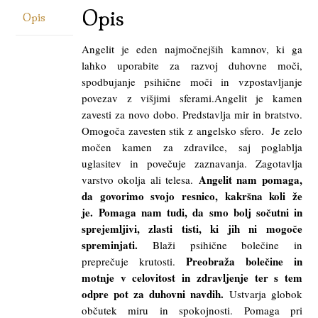
Opis
Opis
Angelit je eden najmočnejših kamnov, ki ga
lahko uporabite za razvoj duhovne moči,
spodbujanje psihične moči in vzpostavljanje
povezav z višjimi sferami.Angelit je kamen
zavesti za novo dobo. Predstavlja mir in bratstvo.
Omogoča zavesten stik z angelsko sfero. Je zelo
močen kamen za zdravilce, saj poglablja
uglasitev in povečuje zaznavanja. Zagotavlja
Angelit nam pomaga,
varstvo okolja ali telesa.
da govorimo svojo resnico, kakršna koli že
je.
Pomaga nam tudi, da smo bolj sočutni in
sprejemljivi, zlasti tisti, ki jih ni mogoče
spreminjati.
Blaži psihične bolečine in
Preobraža bolečine in
preprečuje krutosti.
motnje v celovitost in zdravljenje ter s tem
odpre pot za duhovni navdih.
Ustvarja globok
občutek miru in spokojnosti. Pomaga pri