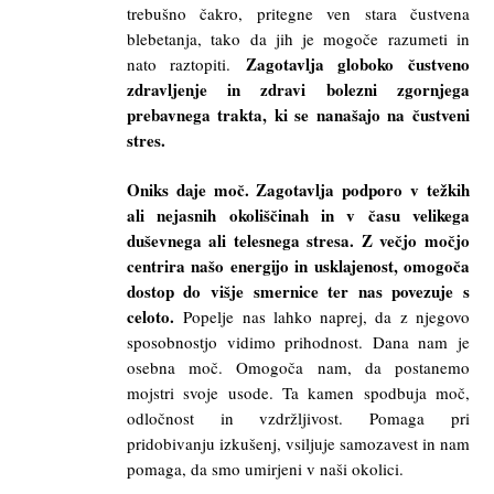
trebušno čakro, pritegne ven stara čustvena
blebetanja, tako da jih je mogoče razumeti in
Zagotavlja globoko čustveno
nato raztopiti.
zdravljenje in zdravi bolezni zgornjega
prebavnega trakta, ki se nanašajo na čustveni
stres.
Oniks daje moč. Zagotavlja podporo v težkih
ali nejasnih okoliščinah in v času velikega
duševnega ali telesnega stresa. Z večjo močjo
centrira našo energijo in usklajenost, omogoča
dostop do višje smernice ter nas povezuje s
celoto.
Popelje nas lahko naprej, da z njegovo
sposobnostjo vidimo prihodnost. Dana nam je
osebna moč. Omogoča nam, da postanemo
mojstri svoje usode. Ta kamen spodbuja moč,
odločnost in vzdržljivost. Pomaga pri
pridobivanju izkušenj, vsiljuje samozavest in nam
pomaga, da smo umirjeni v naši okolici.