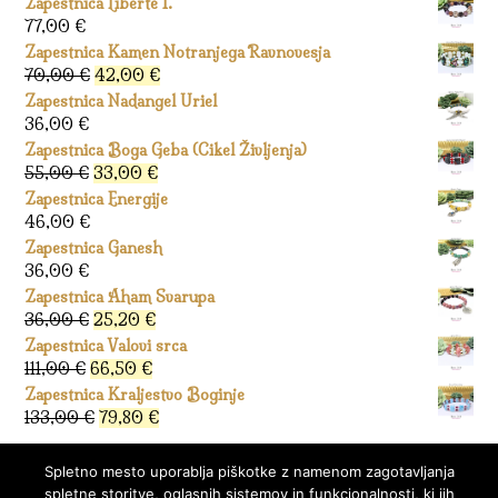
Zapestnica Liberté I.
77,00
€
Zapestnica Kamen Notranjega Ravnovesja
Izvirna
Trenutna
70,00
€
42,00
€
cena
cena
Zapestnica Nadangel Uriel
je
je:
36,00
€
bila:
42,00 €.
Zapestnica Boga Geba (Cikel Življenja)
70,00 €.
Izvirna
Trenutna
55,00
€
33,00
€
cena
cena
Zapestnica Energije
je
je:
46,00
€
bila:
33,00 €.
Zapestnica Ganesh
55,00 €.
36,00
€
Zapestnica Aham Svarupa
Izvirna
Trenutna
36,00
€
25,20
€
cena
cena
Zapestnica Valovi srca
je
je:
Izvirna
Trenutna
111,00
€
66,50
€
bila:
25,20 €.
cena
cena
Zapestnica Kraljestvo Boginje
36,00 €.
je
je:
Izvirna
Trenutna
133,00
€
79,80
€
bila:
66,50 €.
cena
cena
111,00 €.
je
je:
Spletno mesto uporablja piškotke z namenom zagotavljanja
bila:
79,80 €.
spletne storitve, oglasnih sistemov in funkcionalnosti, ki jih