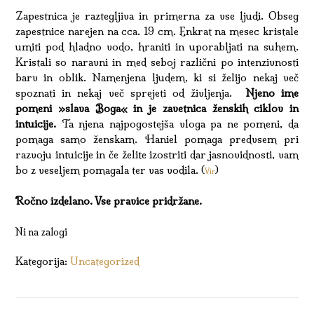
Zapestnica je raztegljiva in primerna za vse ljudi. Obseg
zapestnice narejen na cca. 19 cm. Enkrat na mesec kristale
umiti pod hladno vodo, hraniti in uporabljati na suhem.
Kristali so naravni in med seboj različni po intenzivnosti
barv in oblik. Namenjena ljudem, ki si želijo nekaj več
spoznati in nekaj več sprejeti od življenja.
Njeno ime
pomeni »slava Boga« in je zavetnica ženskih ciklov in
intuicije.
Ta njena najpogostejša vloga pa ne pomeni, da
pomaga samo ženskam. Haniel pomaga predvsem pri
razvoju intuicije in če želite izostriti dar jasnovidnosti, vam
bo z veseljem pomagala ter vas vodila. (
)
Vir
Ročno izdelano. Vse pravice pridržane.
Ni na zalogi
Kategorija:
Uncategorized