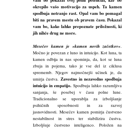
vam bo pokazal svoj polni potencial, kar bo
okrepilo vašo motivacijo za uspeh. Ta kamen
spodbuja notranjo rast. Opal vam bo pomagal
biti na pravem mestu ob pravem času. Pokazal
vam bo, kako lahko prepoznate priložnosti, ki
jih nihče drug ne more.
Mesečev kamen je »kamen novih začetkov«
.
Močno je povezan z luno in intuicijo. Kot luna, ta
kamen odbija in nas spominja, da, kot se luna
zbuja in pojema, tako je vse del iz ciklusa
sprememb. Njegov najmočnejši učinek je, da
Zavestno in nezavedno spodbuja
umirja čustva.
intuicijo in empatijo.
Spodbuja lahko razumljiva
sanjanja, še posebej v času polne lune.
Tradicionalno se uporablja za izboljšanje
psihičnih sposobnosti in za razvoj
jasnovidnosti. Mesečev kamen pomirja čustveno
nestabilnost in stres ter stabilizira čustva.
Izboljšuje čustveno inteligenco. Položen na