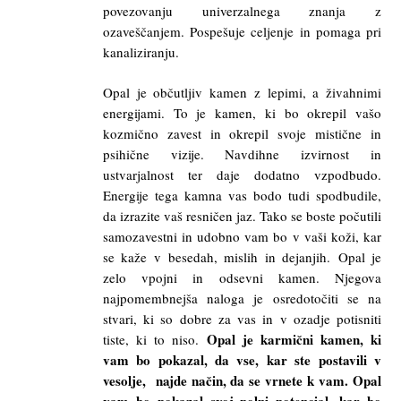
povezovanju univerzalnega znanja z
ozaveščanjem. Pospešuje celjenje in pomaga pri
kanaliziranju.
Opal je občutljiv kamen z lepimi, a živahnimi
energijami. To je kamen, ki bo okrepil vašo
kozmično zavest in okrepil svoje mistične in
psihične vizije. Navdihne izvirnost in
ustvarjalnost ter daje dodatno vzpodbudo.
Energije tega kamna vas bodo tudi spodbudile,
da izrazite vaš resničen jaz. Tako se boste počutili
samozavestni in udobno vam bo v vaši koži, kar
se kaže v besedah, mislih in dejanjih. Opal je
zelo vpojni in odsevni kamen. Njegova
najpomembnejša naloga je osredotočiti se na
stvari, ki so dobre za vas in v ozadje potisniti
Opal je karmični kamen, ki
tiste, ki to niso.
vam bo pokazal, da vse, kar ste postavili v
vesolje, najde način, da se vrnete k vam. Opal