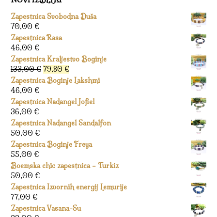
Zapestnica Svobodna Duša
70,00
€
Zapestnica Rasa
46,00
€
Zapestnica Kraljestvo Boginje
Izvirna
Trenutna
133,00
€
79,80
€
cena
cena
Zapestnica Boginje Lakshmi
je
je:
46,00
€
bila:
79,80 €.
Zapestnica Nadangel Jofiel
133,00 €.
36,00
€
Zapestnica Nadangel Sandalfon
50,00
€
Zapestnica Boginje Freya
55,00
€
Boemska chic zapestnica – Turkiz
50,00
€
Zapestnica Izvornih energij Lemurije
77,00
€
Zapestnica Vasana-Su