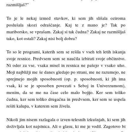
razmišljaš?”
To je le nekaj izmed stavkov, ki sem jih slišala oziroma
poslušala skozi odraščanje. Kaj te z mano je? Tak po
mariborsko, se vprašam. Zakaj si tak čudna? Zakaj ne razmišljaš
tako, kot ostali? Zakaj nisi bolj dobra?
To so le programi, katerih sem se rešila v vseh teh letih iskanja
svoje resnice. Predvsem sem se naučila izbirati svoje občinstvo.
Ni oder za vse, vsaka misel in resnica ne pašejo v vsako uho.
Moji najbližji me še danes gledajo po strani, me ne razumejo, ne
sprejmejo mojih sposobnosti (op. p. sposobnosti, ki jih ima
vsak, ki se je sposoben povezati s Seboj in Univerzumom),
menim, da se me na čase celo malo bojijo. Ker sem toliko
čudna, ker sem toliko drugačna in predvsem, ker sem se uspela
rešiti kalupa, v katerem sem živela.
Nikoli jim nisem razlagala o izven-telesnih izkušnjah, ki sem jih
doživljala kot najstnica. Ali o glasu, ki me je vodil. Zagotovo bi