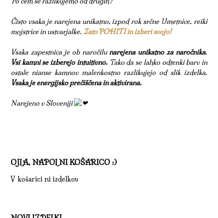
Po čem se razlikujemo od drugih?
Čisto vsaka je narejena unikatno, izpod rok srčne Umetnice, reiki
mojstrice in ustvarjalke.
Zato POHITI in izberi svojo!
Vsaka zapestnica je ob naročilu
narejena unikatno za naročnika
.
Vsi kamni se izberejo intuitivno.
Tako da se lahko odtenki barv in
ostale nianse kamnov malenkostno razlikujejo od slik izdelka.
Vsaka je energijsko prečiščena in aktivirana.
Narejeno v Sloveniji
OJLA, NAPOLNI KOŠARICO :)
V košarici ni izdelkov
NOVI IZDELKI