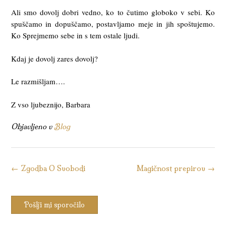
Ali smo dovolj dobri vedno, ko to čutimo globoko v sebi. Ko
spuščamo in dopuščamo, postavljamo meje in jih spoštujemo.
Ko Sprejmemo sebe in s tem ostale ljudi.
Kdaj je dovolj zares dovolj?
Le razmišljam….
Z vso ljubeznijo, Barbara
Objavljeno v
Blog
Kazalo
←
Zgodba O Svobodi
Magičnost prepirov
→
objav