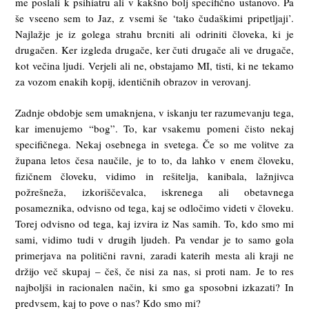
me poslali k psihiatru ali v kakšno bolj specifično ustanovo. Pa
še vseeno sem to Jaz, z vsemi še ‘tako čudaškimi pripetljaji’.
Najlažje je iz golega strahu brcniti ali odriniti človeka, ki je
drugačen. Ker izgleda drugače, ker čuti drugače ali ve drugače,
kot večina ljudi. Verjeli ali ne, obstajamo MI, tisti, ki ne tekamo
za vozom enakih kopij, identičnih obrazov in verovanj.
Zadnje obdobje sem umaknjena, v iskanju ter razumevanju tega,
kar imenujemo “bog”. To, kar vsakemu pomeni čisto nekaj
specifičnega. Nekaj osebnega in svetega. Če so me volitve za
župana letos česa naučile, je to to, da lahko v enem človeku,
fizičnem človeku, vidimo in rešitelja, kanibala, lažnjivca
požrešneža, izkoriščevalca, iskrenega ali obetavnega
posameznika, odvisno od tega, kaj se odločimo videti v človeku.
Torej odvisno od tega, kaj izvira iz Nas samih. To, kdo smo mi
sami, vidimo tudi v drugih ljudeh. Pa vendar je to samo gola
primerjava na politični ravni, zaradi katerih mesta ali kraji ne
držijo več skupaj – češ, če nisi za nas, si proti nam. Je to res
najboljši in racionalen način, ki smo ga sposobni izkazati? In
predvsem, kaj to pove o nas? Kdo smo mi?