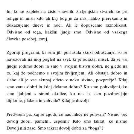
In, ko se zaplete na čisto snovnih, življenjskih stvareh, se pri
religiji in misli kdo ali kaj bog je za nas, lahko prerekamo in
dokazujemo dneve in noči. Ali le dopuščamo raznolikost.
Odvisno od tega, kakšni ljudje smo. Odvisno od vsakega
človeka posebej, torej.
Zgornji programi, ki sem jih poslušala skozi odraščanje, so se
navezovali na moj pogled na svet, ki je odražal misel, da se vsi
ljudje rodimo dobri in smo v svojem bistvu dobri, ne glede na
to, kaj že počnemo s svojim življenjem. Ali obstaja dobro in
slabo ali je vse skupaj odeto v neko sivino, povprečje? Kdaj
smo zares dobri in kdaj delamo dobro? Ko smo pohvaljeni, ko
smo ljubjeni s strani okolice, ko nas iz sten pozdravljajo
diplome, plakete in zahvale? Kdaj je dovolj?
Predvsem pa, kaj se zgodi, če nas nihče ne pohvali? Nismo več
dovolj dobri, pametni, uspešni? Kdo smo takrat, ko nismo
Dovolj niti zase. Smo takrat dovolj dobri za “boga”?