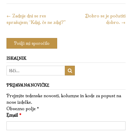
Kazalo
←
Zadnje dni se res
Dobro se je počutiti
sprašujem “Kdaj, če ne zdaj?”
dobro.
→
objav
ISKALNIK
PRIJAVA NA NOVIČKE
Prejmite tedenske novosti, kolumne in kode za popust na
nove izdelke.
Obvezno polje *
Email
*