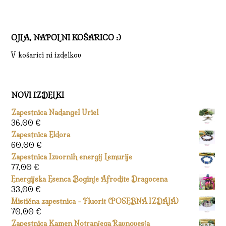
OJLA, NAPOLNI KOŠARICO :)
V košarici ni izdelkov
NOVI IZDELKI
Zapestnica Nadangel Uriel
36,00
€
Zapestnica Eldora
60,00
€
Zapestnica Izvornih energij Lemurije
77,00
€
Energijska Esenca Boginje Afrodite Dragocena
33,00
€
Mistična zapestnica - Fluorit (POSEBNA IZDAJA)
70,00
€
Zapestnica Kamen Notranjega Ravnovesja