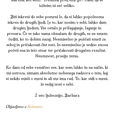
izživim ni več veliko.
Biti iskreni do sebe pomeni le, da si lahko popolnoma
iskren do drugih ljudi. Le to, kar nosim v sebi, lahko dam
drugim ljudem. Vse ostalo je prilagajanje, laganje in
prevara. Če se tako sama obnašam do drugih, se ne smem
čuditi, ko to dobim nazaj. Nesmiselno je puščati smeti za
seboj in pričakovati čist svet. In nesmiselno je vedno znova
početi ena in isto stvar ter pričakovati drugačen rezultat.
Neumnost, pravijo temu.
Ko dam od sebe resnično vse, kar sem lahko in na način, ki
mi ustreza, nimam absolutno nobenega nadzora o tem, kaj
si nekdo misli o meni in ali me ima rad. To, kar vidi v meni,
že sedaj nosi v sebi.
Z vso ljubeznijo, Barbara
Objavljeno v
Kolumne