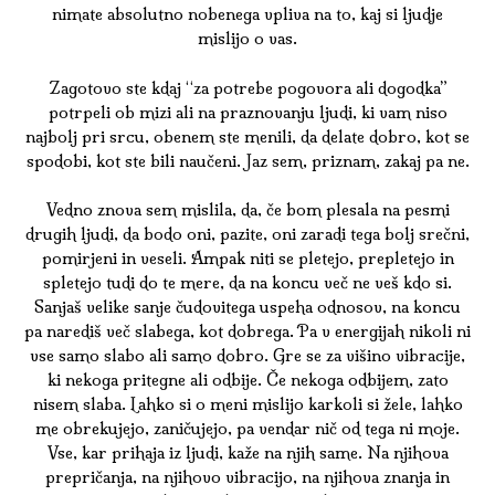
nimate absolutno nobenega vpliva na to, kaj si ljudje
mislijo o vas.
Zagotovo ste kdaj “za potrebe pogovora ali dogodka”
potrpeli ob mizi ali na praznovanju ljudi, ki vam niso
najbolj pri srcu, obenem ste menili, da delate dobro, kot se
spodobi, kot ste bili naučeni. Jaz sem, priznam, zakaj pa ne.
Vedno znova sem mislila, da, če bom plesala na pesmi
drugih ljudi, da bodo oni, pazite, oni zaradi tega bolj srečni,
pomirjeni in veseli. Ampak niti se pletejo, prepletejo in
spletejo tudi do te mere, da na koncu več ne veš kdo si.
Sanjaš velike sanje čudovitega uspeha odnosov, na koncu
pa narediš več slabega, kot dobrega. Pa v energijah nikoli ni
vse samo slabo ali samo dobro. Gre se za višino vibracije,
ki nekoga pritegne ali odbije. Če nekoga odbijem, zato
nisem slaba. Lahko si o meni mislijo karkoli si žele, lahko
me obrekujejo, zaničujejo, pa vendar nič od tega ni moje.
Vse, kar prihaja iz ljudi, kaže na njih same. Na njihova
prepričanja, na njihovo vibracijo, na njihova znanja in