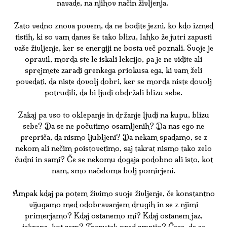
navade, na njihov način življenja.
Zato vedno znova povem, da ne bodite jezni, ko kdo izmed
tistih, ki so vam danes še tako blizu, lahko že jutri zapusti
vaše življenje, ker se energiji ne bosta več poznali. Svoje je
opravil, morda ste le iskali lekcijo, pa je ne vidite ali
sprejmete zaradi grenkega priokusa ega, ki vam želi
povedati, da niste dovolj dobri, ker se morda niste dovolj
potrudili, da bi ljudi obdržali blizu sebe.
Zakaj pa vso to oklepanje in držanje ljudi na kupu, blizu
sebe? Da se ne počutimo osamljenih? Da nas ego ne
prepriča, da nismo ljubljeni? Da nekam spadamo, se z
nekom ali nečim poistovetimo, saj takrat nismo tako zelo
čudni in sami? Če se nekomu dogaja podobno ali isto, kot
nam, smo načeloma bolj pomirjeni.
Ampak kdaj pa potem živimo svoje življenje, če konstantno
vijugamo med odobravanjem drugih in se z njimi
primerjamo? Kdaj ostanemo mi? Kdaj ostanem jaz,
iskrena, kot sem? Trenutek pred smrtjo? Časa, da se