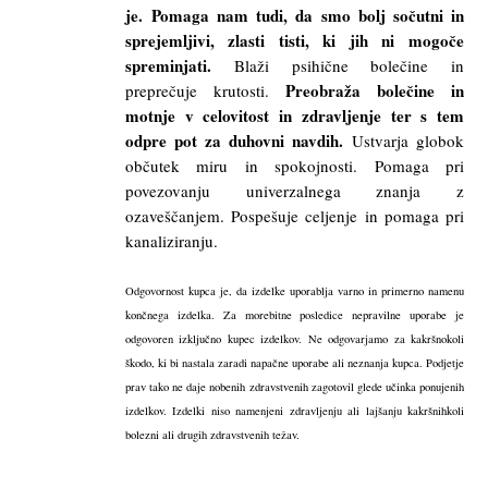
je.
Pomaga nam tudi, da smo bolj sočutni in
sprejemljivi, zlasti tisti, ki jih ni mogoče
spreminjati.
Blaži psihične bolečine in
Preobraža bolečine in
preprečuje krutosti.
motnje v celovitost in zdravljenje ter s tem
odpre pot za duhovni navdih.
Ustvarja globok
občutek miru in spokojnosti. Pomaga pri
povezovanju univerzalnega znanja z
ozaveščanjem. Pospešuje celjenje in pomaga pri
kanaliziranju.
Odgovornost kupca je, da izdelke uporablja varno in primerno namenu
končnega izdelka. Za morebitne posledice nepravilne uporabe je
odgovoren izključno kupec izdelkov. Ne odgovarjamo za kakršnokoli
škodo, ki bi nastala zaradi napačne uporabe ali neznanja kupca. Podjetje
prav tako ne daje nobenih zdravstvenih zagotovil glede učinka ponujenih
izdelkov. Izdelki niso namenjeni zdravljenju ali lajšanju kakršnihkoli
bolezni ali drugih zdravstvenih težav.