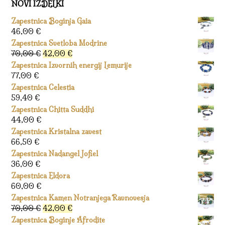
NOVI IZDELKI
Zapestnica Boginja Gaia
46,00
€
Zapestnica Svetloba Modrine
Izvirna
Trenutna
70,00
€
42,00
€
cena
cena
Zapestnica Izvornih energij Lemurije
je
je:
77,00
€
bila:
42,00 €.
Zapestnica Celestia
70,00 €.
59,40
€
Zapestnica Chitta Suddhi
44,00
€
Zapestnica Kristalna zavest
66,50
€
Zapestnica Nadangel Jofiel
36,00
€
Zapestnica Eldora
60,00
€
Zapestnica Kamen Notranjega Ravnovesja
Izvirna
Trenutna
70,00
€
42,00
€
cena
cena
Zapestnica Boginje Afrodite