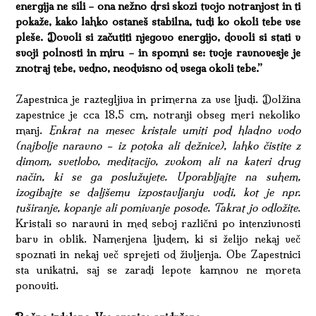
energija ne sili – ona nežno drsi skozi tvojo notranjost in ti
70,00 €.
pokaže, kako lahko ostaneš stabilna, tudi ko okoli tebe vse
pleše. Dovoli si začutiti njegovo energijo, dovoli si stati v
svoji polnosti in miru – in spomni se: tvoje ravnovesje je
znotraj tebe, vedno, neodvisno od vsega okoli tebe.”
Zapestnica je raztegljiva in primerna za vse ljudi. Dolžina
zapestnice je cca 18,5 cm, notranji obseg meri nekoliko
manj.
Enkrat na mesec kristale umiti pod hladno vodo
(najbolje naravno – iz potoka ali dežnice), lahko čistite z
dimom, svetlobo, meditacijo, zvokom ali na kateri drug
način, ki se ga poslužujete. Uporabljajte na suhem,
izogibajte se daljšemu izpostavljanju vodi, kot je npr.
tuširanje, kopanje ali pomivanje posode. Takrat jo odložite
.
Kristali so naravni in med seboj različni po intenzivnosti
barv in oblik. Namenjena ljudem, ki si želijo nekaj več
spoznati in nekaj več sprejeti od življenja. Obe Zapestnici
sta unikatni, saj se zaradi lepote kamnov ne moreta
ponoviti.