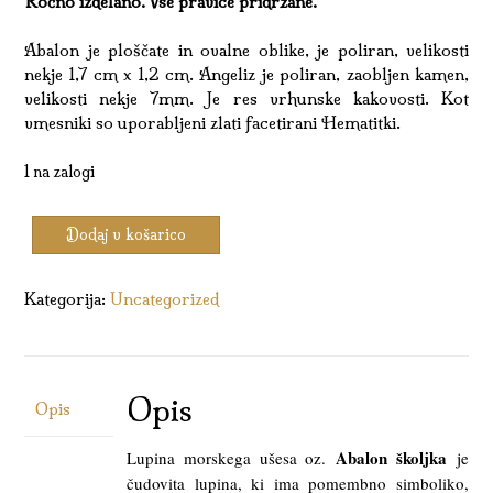
Ročno izdelano. Vse pravice pridržane.
Abalon je ploščate in ovalne oblike, je poliran, velikosti
nekje 1,7 cm x 1,2 cm. Angeliz je poliran, zaobljen kamen,
velikosti nekje 7mm. Je res vrhunske kakovosti. Kot
vmesniki so uporabljeni zlati facetirani Hematitki.
1 na zalogi
Zapestnica
Dodaj v košarico
Kamen
Notranjega
Ravnovesja
Kategorija:
Uncategorized
količina
Opis
Opis
Abalon školjka
Lupina morskega ušesa oz.
je
čudovita lupina, ki ima pomembno simboliko,