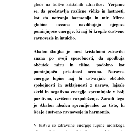
Verjame
glede na trditve kristalnih zdravilcev.
se, da predstavlja različne vidike in lastnosti,
kot sta notranja harmonija in mir. Mirne
globine oceana navdihujejo njegove
pomirjujoče energije, ki naj bi krepile čustveno
ravnovesje in intuicijo.
Abalon školjka je med kristalnimi zdravilci
znana po svoji sposobnosti, da spodbuja
občutek miru in tišine, podobno kot
pomirjujoča prisotnost oceana. Naravne
energije lupine naj bi ustvarjale občutek
spokojnosti in usklajenosti z naravo, lajšale
skrbi in negativno energijo spreminjale v bolj
pozitivno, vzvišeno razpoloženje. Zaradi tega
je Abalon idealen spremljevalec za tiste, ki
iščejo čustveno ravnovesje in harmonijo.
V bistvu so zdravilne energije lupine morskega