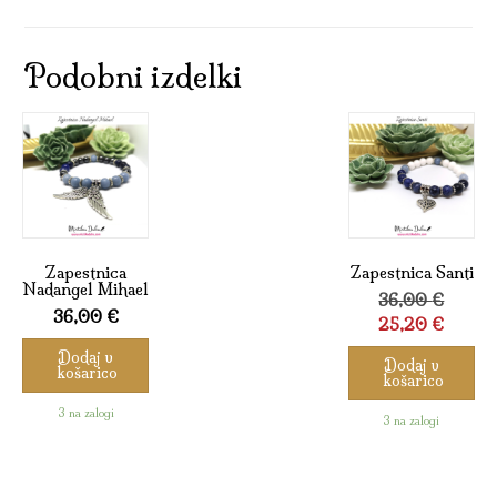
Podobni izdelki
Zapestnica
Zapestnica Santi
Nadangel Mihael
Izvirna
36,00
€
36,00
€
cena
Trenut
25,20
€
je
cena
Dodaj v
Dodaj v
bila:
je:
košarico
košarico
36,00 
25,20 
3 na zalogi
3 na zalogi