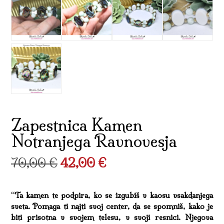
Zapestnica Kamen
Notranjega Ravnovesja
Izvirna
Trenutna
70,00
€
42,00
€
cena
cena
“Ta kamen te podpira, ko se izgubiš v kaosu vsakdanjega
je
je:
sveta. Pomaga ti najti svoj center, da se spomniš, kako je
bila:
42,00 €.
biti prisotna v svojem telesu, v svoji resnici. Njegova