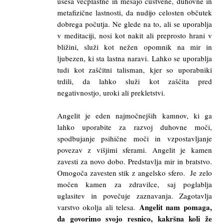
ušesa večplastne in mešajo čustvene, duhovne in
metafizične lastnosti, da nudijo celosten občutek
dobrega počutja. Ne glede na to, ali se uporablja
v meditaciji, nosi kot nakit ali preprosto hrani v
bližini, služi kot nežen opomnik na mir in
ljubezen, ki sta lastna naravi. Lahko se uporablja
tudi kot zaščitni talisman, kjer so uporabniki
trdili, da lahko služi kot zaščita pred
negativnostjo, uroki ali prekletstvi.
Angelit je eden najmočnejših kamnov, ki ga
lahko uporabite za razvoj duhovne moči,
spodbujanje psihične moči in vzpostavljanje
povezav z višjimi sferami. Angelit je kamen
zavesti za novo dobo. Predstavlja mir in bratstvo.
Omogoča zavesten stik z angelsko sfero. Je zelo
močen kamen za zdravilce, saj poglablja
uglasitev in povečuje zaznavanja. Zagotavlja
Angelit nam pomaga,
varstvo okolja ali telesa.
da govorimo svojo resnico, kakršna koli že